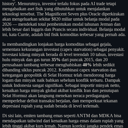
history'. Menurutnya, investor terlalu fokus pada AI trade tetapi
mengabaikan aset fisik yang dibutuhkan untuk menjalankan
teknologi tersebut. The Magnificent Seven plus Oracle diperkirakan
akan mengeluarkan sekitar $820 miliar untuk belanja modal pada
2026 — mendekati total pembentukan modal tahunan Jerman dan
lebih besar dari Inggris dan Prancis secara individual. Belanja modal
ini, kata Currie, adalah bid fisik komoditas terbesar yang pernah ada.
Ia membandingkan lonjakan harga komoditas sebagai gejala,
sementara kekurangan investasi (capex starvation) sebagai penyakit.
Investasi kilang minyak berada di level terendah 10 tahun, investasi
hulu minyak dan gas turun
35%
dari puncak 2015, dan 20
perusahaan tambang terbesar menghabiskan
40%
lebih sedikit
dibanding siklus puncak 2012. Kombinasi capex starvation dan
ketegangan geopolitik di Selat Hormuz telah mendorong harga
logam dan minyak naik bahkan sebelum konflik terbaru. Dampak
untuk Indonesia sangat signifikan. Sebagai importir minyak netto,
kenaikan harga minyak global akibat konflik Iran dan penutupan
Selat Hormuz akan langsung menekan neraca perdagangan,
memperlebar defisit transaksi berjalan, dan memperkuat tekanan
depresiasi rupiah yang sudah berada di level terlemah.
Di sisi lain, emiten tambang emas seperti ANTM dan MDKA bisa
mendapatkan tailwind dari kenaikan harga emas dalam rupiah yang
lebih tinggi akibat kurs lemah. Namun koreksi jangka pendek emas