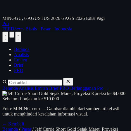
MINGGU, 6 AGUSTUS 2026
6 AGS 2026
Edisi Pagi
Pro
FEED
berry
Bisnis · Pasar · Indonesia
Beranda
Analisis
Emiten
Brief
PRO
Beranda
Analisis
Emiten
Brief
PRO
Berlangganan Pro →
Foto: MINING.com — Gambar diambil dari sumber artikel asli
untuk menghindari kesalahan informasi visual.
← Kembali
Beranda
/
Pasar
/
Jeff Currie Short Gold Sejak Maret, Proyeksi