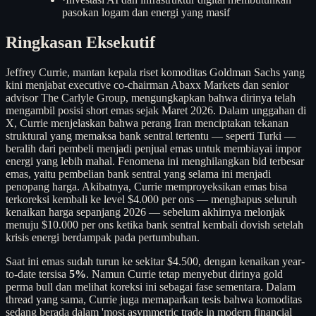
pasokan logam dan energi yang masif
Ringkasan Eksekutif
Jeffrey Currie, mantan kepala riset komoditas Goldman Sachs yang
kini menjabat executive co-chairman Abaxx Markets dan senior
advisor The Carlyle Group, mengungkapkan bahwa dirinya telah
mengambil posisi short emas sejak Maret 2026. Dalam unggahan di
X, Currie menjelaskan bahwa perang Iran menciptakan tekanan
struktural yang memaksa bank sentral tertentu — seperti Turki —
beralih dari pembeli menjadi penjual emas untuk membiayai impor
energi yang lebih mahal. Fenomena ini menghilangkan bid terbesar
emas, yaitu pembelian bank sentral yang selama ini menjadi
penopang harga. Akibatnya, Currie memproyeksikan emas bisa
terkoreksi kembali ke level $4.000 per ons — menghapus seluruh
kenaikan harga sepanjang 2026 — sebelum akhirnya melonjak
menuju $10.000 per ons ketika bank sentral kembali dovish setelah
krisis energi berdampak pada pertumbuhan.
Saat ini emas sudah turun ke sekitar $4.500, dengan kenaikan year-
to-date tersisa
5%
. Namun Currie tetap menyebut dirinya gold
perma bull dan melihat koreksi ini sebagai fase sementara. Dalam
thread yang sama, Currie juga memaparkan tesis bahwa komoditas
sedang berada dalam 'most asymmetric trade in modern financial