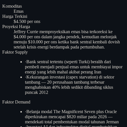
Komoditas
Emas
Harga Terkini
$4.500 per ons
Proyeksi Harga
Jeffrey Currie memproyeksikan emas bisa terkoreksi ke
$4.000 per ons dalam jangka pendek, kemudian melonjak
menuju $10.000 per ons ketika bank sentral kembali dovish
setelah krisis energi berdampak pada pertumbuhan.
Faktor Supply
·
Bank sentral tertentu (seperti Turki) beralih dari
pembeli menjadi penjual emas untuk membiayai impor
energi yang lebih mahal akibat perang Iran
·
Kekurangan investasi (capex starvation) di sektor
tambang — 20 perusahaan tambang terbesar
menghabiskan 40% lebih sedikit dibanding siklus
puncak 2012
Faktor Demand
·
Belanja modal The Magnificent Seven plus Oracle
diperkirakan mencapai $820 miliar pada 2026 —
mendekati total pembentukan modal tahunan Jerman
·
Investasi AI dan infrastruktur digital membutuhkan