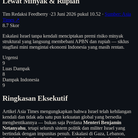
Lewat Minyak & Rupiah
Tim Redaksi Feedberry
·
23 Juni 2026 pukul 10.52
·
Sumber: Asia
Times ↗
8.7
Skor
Eskalasi Israel tanpa kendali menciptakan premi risiko minyak
struktural yang langsung membebani APBN dan rupiah — siklus
stagflasi mini mengintai ekonomi Indonesia yang masih rentan.
Urgensi
9
Luas Dampak
8
Dampak Indonesia
9
Ringkasan Eksekutif
Artikel Asia Times mengungkapkan bahwa Israel telah kehilangan
kendali dan tidak ada satu pun kekuatan global yang bersedia
menghentikannya — bukan saja Perdana
Menteri Benjamin
Netanyahu
, tetapi seluruh sistem politik dan militer Israel yang
bertindak dengan impunitas penuh. Eskalasi di Gaza, Lebanon,