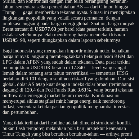
Suriah, dan konfrontasi dengan Iran telah berlangsung bertahun-
tahun, sementara setiap pemerintahan AS — dari Clinton hingga
Trump — gagal memberikan tekanan nyata. Situasi ini menciptakan
lingkungan geopolitik yang volatil secara permanen, dengan
implikasi langsung pada harga energi global. Saat ini, harga minyak
Brent tercatat di
USD77,63
per barel (data pasar terkini), namun
eskalasi sebelumnya telah mendorong harga mendekati kisaran
USD95
–98, seperti diungkapkan dalam laporan sebelumnya.
Bagi Indonesia yang merupakan importir minyak netto, kenaikan
harga minyak langsung membengkakkan belanja subsidi BBM dan
LPG dalam APBN yang sudah dalam tekanan. Data pasar terkini
menunjukkan USD/IDR berada di 17.840 — level yang sangat
lemah dalam rentang satu tahun terverifikasi — sementara IHSG
bertahan di 6.101 dengan sentimen risk-off yang dominan. Dari sisi
global, dolar AS tetap kuat dengan indeks dolar broad (tertimbang-
dagang) di 120,4 dan Fed Funds Rate
3,63%
, yang berarti tekanan
outflow dari emerging market belum mereda. Kombinasi ini
menyerupai siklus stagflasi mini: harga energi naik mendorong
inflasi, sementara ketidakpastian geopolitik menghambat investasi
dan pertumbuhan.
Yang tidak terlihat dari headline adalah dimensi struktural: konflik
bukan flash temporer, melainkan pola baru arsitektur keamanan
Timur Tengah yang bisa bertahan bertahun-tahun — artinya premi