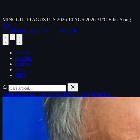
MINGGU, 10 AGUSTUS 2026
10 AGS 2026
31°C
Edisi Siang
Pro
FEED
berry
Bisnis · Pasar · Indonesia
Beranda
Analisis
Emiten
Brief
PRO
Beranda
Analisis
Emiten
Brief
PRO
Berlangganan Pro →