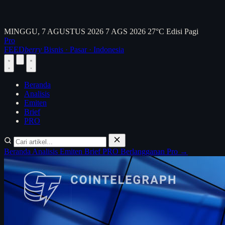
MINGGU, 7 AGUSTUS 2026
7 AGS 2026
27°C
Edisi Pagi
Pro
FEED
berry
Bisnis · Pasar · Indonesia
Beranda
Analisis
Emiten
Brief
PRO
Beranda
Analisis
Emiten
Brief
PRO
Berlangganan Pro →