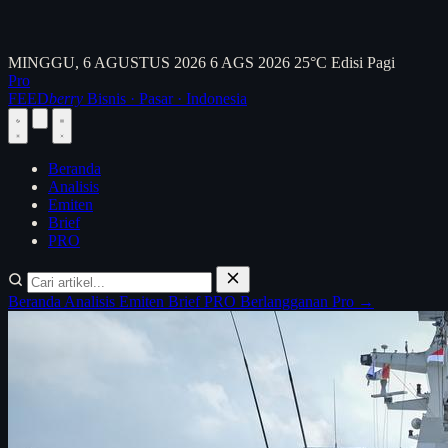
MINGGU, 6 AGUSTUS 2026
6 AGS 2026
25°C
Edisi Pagi
Pro
FEED
berry
Bisnis · Pasar · Indonesia
Beranda
Analisis
Emiten
Brief
PRO
Beranda
Analisis
Emiten
Brief
PRO
Berlangganan Pro →