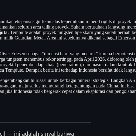
kspansi signifikan atas kepemilikan mineral rights di proyek tu
mankan seluruh area tailing proyek. Saham perusahaan langsung meresp
juta
. Tempiute adalah proyek tungsten tipe skarn yang sudah pernah b
in milik Guardian Metal. Area ini sebelumnya dikenal sebagai Emerso
 Oliver Friesen sebagai "dimensi baru yang menarik" karena berpotens
Harga tungsten menembus rekor tertinggi pada April 2026, didorong oleh 
a proyektil penembus lapis baja (penetrators), dan masuk dalam kontra
ea Tempiute. Dampak berita ini terhadap Indonesia bersifat tidak langs
h mengembangkan hilirisasi untuk berbagai mineral strategis. Langka
egara maju serius mengurangi ketergantungan pada China. Ini bisa 
an jika Indonesia tidak bergerak cepat dalam eksplorasi dan pengolahan
cil — ini adalah sinyal bahwa