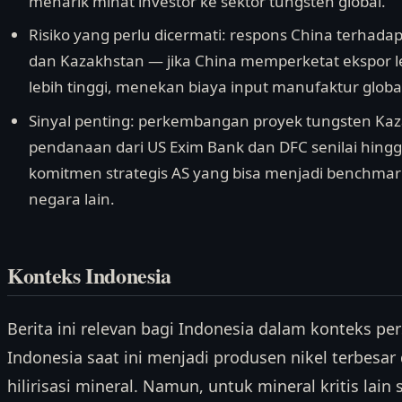
menarik minat investor ke sektor tungsten global.
Risiko yang perlu dicermati: respons China terhada
dan Kazakhstan — jika China memperketat ekspor leb
lebih tinggi, menekan biaya input manufaktur globa
Sinyal penting: perkembangan proyek tungsten Kaz
pendanaan dari US Exim Bank dan DFC senilai hing
komitmen strategis AS yang bisa menjadi benchmark b
negara lain.
Konteks Indonesia
Berita ini relevan bagi Indonesia dalam konteks per
Indonesia saat ini menjadi produsen nikel terbes
hilirisasi mineral. Namun, untuk mineral kritis lain