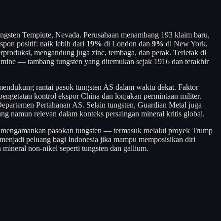
ngsten Tempiute, Nevada. Perusahaan menambang 193 klaim baru,
on positif: naik lebih dari
19%
di London dan
9%
di New York,
erproduksi, mengandung juga zinc, tembaga, dan perak. Terletak di
n mine — tambang tungsten yang ditemukan sejak 1916 dan terakhir
i mendukung rantai pasok tungsten AS dalam waktu dekat. Faktor
pengetatan kontrol ekspor China dan lonjakan permintaan militer.
k Departemen Pertahanan AS. Selain tungsten, Guardian Metal juga
ung namun relevan dalam konteks persaingan mineral kritis global.
h AS mengamankan pasokan tungsten — termasuk melalui proyek Trump
menjadi peluang bagi Indonesia jika mampu memposisikan diri
 mineral non-nikel seperti tungsten dan gallium.