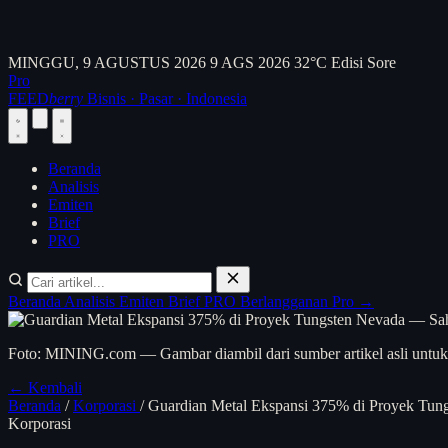
MINGGU, 9 AGUSTUS 2026
9 AGS 2026
32°C
Edisi Sore
Pro
FEED
berry
Bisnis · Pasar · Indonesia
Beranda
Analisis
Emiten
Brief
PRO
Beranda
Analisis
Emiten
Brief
PRO
Berlangganan Pro →
Foto: MINING.com — Gambar diambil dari sumber artikel asli untuk 
← Kembali
Beranda
/
Korporasi
/
Guardian Metal Ekspansi 375% di Proyek Tu
Korporasi