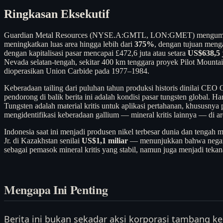
Ringkasan Eksekutif
Guardian Metal Resources (NYSE.A:GMTL, LON:GMET) mengumumkan e
meningkatkan luas area hingga lebih dari
375%
, dengan tujuan menga
dengan kapitalisasi pasar mencapai £472,6 juta atau setara
US$638,5 
Nevada selatan-tengah, sekitar 400 km tenggara proyek Pilot Mounta
dioperasikan Union Carbide pada 1977–1984.
Keberadaan tailing dari puluhan tahun produksi historis dinilai CEO
pendorong di balik berita ini adalah kondisi pasar tungsten global. 
Tungsten adalah material kritis untuk aplikasi pertahanan, khususny
mengidentifikasi keberadaan gallium — mineral kritis lainnya — di ar
Indonesia saat ini menjadi produsen nikel terbesar dunia dan tenga
Jr. di Kazakhstan senilai
US$1,1 miliar
— menunjukkan bahwa negara-n
sebagai pemasok mineral kritis yang stabil, namun juga menjadi tekan
Mengapa Ini Penting
Berita ini bukan sekadar aksi korporasi tambang ke