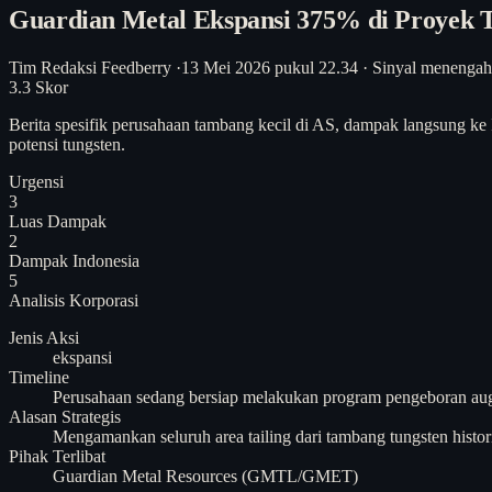
Guardian Metal Ekspansi 375% di Proyek
Tim Redaksi Feedberry
·
13 Mei 2026 pukul 22.34
·
Sinyal menengah
3.3
Skor
Berita spesifik perusahaan tambang kecil di AS, dampak langsung ke I
potensi tungsten.
Urgensi
3
Luas Dampak
2
Dampak Indonesia
5
Analisis
Korporasi
Jenis Aksi
ekspansi
Timeline
Perusahaan sedang bersiap melakukan program pengeboran aug
Alasan Strategis
Mengamankan seluruh area tailing dari tambang tungsten histo
Pihak Terlibat
Guardian Metal Resources (GMTL/GMET)