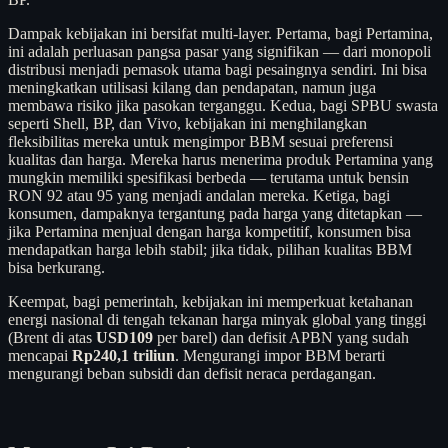
Dampak kebijakan ini bersifat multi-layer. Pertama, bagi Pertamina,
ini adalah perluasan pangsa pasar yang signifikan — dari monopoli
distribusi menjadi pemasok utama bagi pesaingnya sendiri. Ini bisa
meningkatkan utilisasi kilang dan pendapatan, namun juga
membawa risiko jika pasokan terganggu. Kedua, bagi SPBU swasta
seperti Shell, BP, dan Vivo, kebijakan ini menghilangkan
fleksibilitas mereka untuk mengimpor BBM sesuai preferensi
kualitas dan harga. Mereka harus menerima produk Pertamina yang
mungkin memiliki spesifikasi berbeda — terutama untuk bensin
RON 92 atau 95 yang menjadi andalan mereka. Ketiga, bagi
konsumen, dampaknya tergantung pada harga yang ditetapkan —
jika Pertamina menjual dengan harga kompetitif, konsumen bisa
mendapatkan harga lebih stabil; jika tidak, pilihan kualitas BBM
bisa berkurang.
Keempat, bagi pemerintah, kebijakan ini memperkuat ketahanan
energi nasional di tengah tekanan harga minyak global yang tinggi
(Brent di atas
USD109
per barel) dan defisit APBN yang sudah
mencapai
Rp240,1 triliun
. Mengurangi impor BBM berarti
mengurangi beban subsidi dan defisit neraca perdagangan.