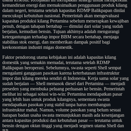
kemandirian energi dan memaksimalkan penggunaan produk kilang
dalam negeri, terutama setelah kapasitas RDMP Balikpapan dinilai
mencukupi kebutuhan nasional. Pemerintah akan mengevaluasi
kapasitas produksi kilang Pertamina sebelum menerapkan kewajiban
penuh, dengan tahapan bertahap — dimulai dari solar yang sudah
berjalan, kemudian bensin. Tujuan akhirnya adalah mengurangi
ketergantungan terhadap impor BBM secara bertahap, menjaga
stabilitas stok energi, dan memberikan dampak positif bagi
keekonomian industri migas domestik.
Faktor pendorong utama kebijakan ini adalah kapasitas kilang
domestik yang semakin memadai, terutama setelah RDMP
Balikpapan beroperasi. Sebelumnya, swasta seperti Shell sempat
mengalami gangguan pasokan karena keterbatasan infrastruktur
impor dan kilang mereka sendiri di Indonesia. Kerja sama solar yang
sudah berjalan — Shell memasok diesel dari Pertamina — menjadi
preseden yang membuka peluang perluasan ke bensin. Pemerintah
melihat ini sebagai solusi win-win: Pertamina mendapatkan pasar
yang lebih luas untuk produk kilangnya, sementara swasta
mendapatkan pasokan yang stabil tanpa harus membangun
infrastruktur mahal. Namun, volume pasokan yang belum sesuai
harapan badan usaha swasta menunjukkan masih ada kesenjangan
antara kapasitas produksi dan kebutuhan pasar — terutama untuk
bensin dengan oktan tinggi yang menjadi segmen utama Shell dan
BP.