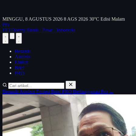
MINGGU, 8 AGUSTUS 2026
8 AGS 2026
30°C
Edisi Malam
Pro
FEED
berry
Bisnis · Pasar · Indonesia
Beranda
Analisis
Emiten
Brief
PRO
Beranda
Analisis
Emiten
Brief
PRO
Berlangganan Pro →