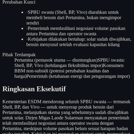
Perubahan Kunci
·
SPBU swasta (Shell, BP, Vivo) diarahkan untuk
membeli bensin dari Pertamina, bukan mengimpor
sendiri
·
Pemerintah memfasilitasi negosiasi volume pasokan
antara Pertamina dan operator swasta
·
Kebijakan dilakukan bertahap: solar sudah diwajibkan,
bensin menyusul setelah evaluasi kapasitas kilang
Pihak Terdampak
Pertamina (pemasok utama — diuntungkan)
SPBU swasta:
Shell, BP, Vivo (kehilangan fleksibilitas impor)
Konsumen
BBM non-subsidi (potensi perubahan kualitas dan
harga)
Pemerintah (ketahanan energi dan pengurangan impor)
Ringkasan Eksekutif
Kementerian ESDM mendorong seluruh SPBU swasta — termasuk
Shell, BP, dan Vivo — untuk menyerap produk bensin dari
Pertamina, melanjutkan skema yang sebelumnya sudah diwajibkan
untuk solar. Dirjen Migas Laode Sulaeman menyatakan pemerintah
telah memfasilitasi negosiasi antara operator swasta dengan
Pertamina, meskipun volume pasokan belum sesuai harapan badan
usaha tersebut. Kebijakan ini merupakan strategi untuk memperkuat