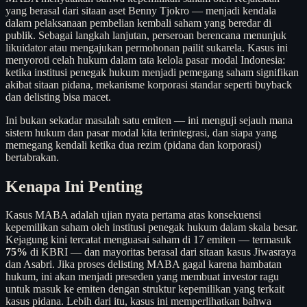
yang berasal dari sitaan aset Benny Tjokro — menjadi kendala
dalam pelaksanaan pembelian kembali saham yang beredar di
publik. Sebagai langkah lanjutan, perseroan berencana menunjuk
likuidator atau mengajukan permohonan pailit sukarela. Kasus ini
menyoroti celah hukum dalam tata kelola pasar modal Indonesia:
ketika institusi penegak hukum menjadi pemegang saham signifikan
akibat sitaan pidana, mekanisme korporasi standar seperti buyback
dan delisting bisa macet.
Ini bukan sekadar masalah satu emiten — ini menguji sejauh mana
sistem hukum dan pasar modal kita terintegrasi, dan siapa yang
memegang kendali ketika dua rezim (pidana dan korporasi)
bertabrakan.
Kenapa Ini Penting
Kasus MABA adalah ujian nyata pertama atas konsekuensi
kepemilikan saham oleh institusi penegak hukum dalam skala besar.
Kejagung kini tercatat menguasai saham di 17 emiten — termasuk
75%
di KBRI — dan mayoritas berasal dari sitaan kasus Jiwasraya
dan Asabri. Jika proses delisting MABA gagal karena hambatan
hukum, ini akan menjadi preseden yang membuat investor ragu
untuk masuk ke emiten dengan struktur kepemilikan yang terkait
kasus pidana. Lebih dari itu, kasus ini memperlihatkan bahwa