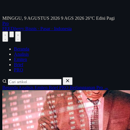
MINGGU, 9 AGUSTUS 2026
9 AGS 2026
26°C
Edisi Pagi
Pro
FEED
berry
Bisnis · Pasar · Indonesia
Beranda
Analisis
Emiten
Brief
PRO
Beranda
Analisis
Emiten
Brief
PRO
Berlangganan Pro →