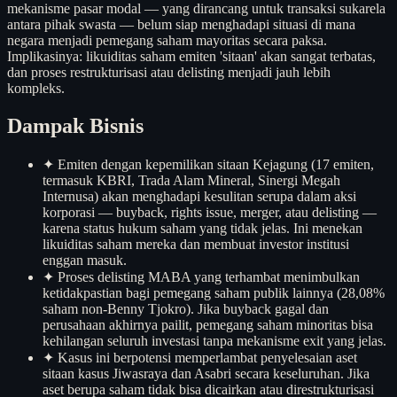
mekanisme pasar modal — yang dirancang untuk transaksi sukarela
antara pihak swasta — belum siap menghadapi situasi di mana
negara menjadi pemegang saham mayoritas secara paksa.
Implikasinya: likuiditas saham emiten 'sitaan' akan sangat terbatas,
dan proses restrukturisasi atau delisting menjadi jauh lebih
kompleks.
Dampak Bisnis
✦
Emiten dengan kepemilikan sitaan Kejagung (17 emiten,
termasuk KBRI, Trada Alam Mineral, Sinergi Megah
Internusa) akan menghadapi kesulitan serupa dalam aksi
korporasi — buyback, rights issue, merger, atau delisting —
karena status hukum saham yang tidak jelas. Ini menekan
likuiditas saham mereka dan membuat investor institusi
enggan masuk.
✦
Proses delisting MABA yang terhambat menimbulkan
ketidakpastian bagi pemegang saham publik lainnya (28,08%
saham non-Benny Tjokro). Jika buyback gagal dan
perusahaan akhirnya pailit, pemegang saham minoritas bisa
kehilangan seluruh investasi tanpa mekanisme exit yang jelas.
✦
Kasus ini berpotensi memperlambat penyelesaian aset
sitaan kasus Jiwasraya dan Asabri secara keseluruhan. Jika
aset berupa saham tidak bisa dicairkan atau direstrukturisasi