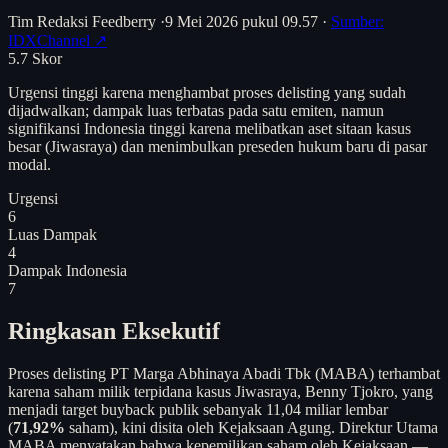
Tim Redaksi Feedberry
·
9 Mei 2026 pukul 09.57
·
Sumber:
IDXChannel ↗
5.7
Skor
Urgensi tinggi karena menghambat proses delisting yang sudah
dijadwalkan; dampak luas terbatas pada satu emiten, namun
signifikansi Indonesia tinggi karena melibatkan aset sitaan kasus
besar (Jiwasraya) dan menimbulkan preseden hukum baru di pasar
modal.
Urgensi
6
Luas Dampak
4
Dampak Indonesia
7
Ringkasan Eksekutif
Proses delisting PT Marga Abhinaya Abadi Tbk (MABA) terhambat
karena saham milik terpidana kasus Jiwasraya, Benny Tjokro, yang
menjadi target buyback publik sebanyak 11,04 miliar lembar
(
71,92%
saham), kini disita oleh Kejaksaan Agung. Direktur Utama
MABA menyatakan bahwa kepemilikan saham oleh Kejaksaan —