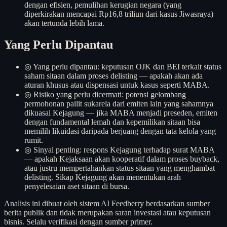
dengan efisien, pemulihan kerugian negara (yang
diperkirakan mencapai Rp16,8 triliun dari kasus Jiwasraya)
akan tertunda lebih lama.
Yang Perlu Dipantau
◎
Yang perlu dipantau: keputusan OJK dan BEI terkait status
saham sitaan dalam proses delisting — apakah akan ada
aturan khusus atau dispensasi untuk kasus seperti MABA.
◎
Risiko yang perlu dicermati: potensi gelombang
permohonan pailit sukarela dari emiten lain yang sahamnya
dikuasai Kejagung — jika MABA menjadi preseden, emiten
dengan fundamental lemah dan kepemilikan sitaan bisa
memilih likuidasi daripada berjuang dengan tata kelola yang
rumit.
◎
Sinyal penting: respons Kejagung terhadap surat MABA
— apakah Kejaksaan akan kooperatif dalam proses buyback,
atau justru mempertahankan status sitaan yang menghambat
delisting. Sikap Kejagung akan menentukan arah
penyelesaian aset sitaan di bursa.
Analisis ini dibuat oleh sistem AI Feedberry berdasarkan sumber
berita publik dan tidak merupakan saran investasi atau keputusan
bisnis. Selalu verifikasi dengan sumber primer.