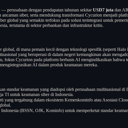
y — perusahaan dengan pendapatan tahunan sekitar
USD7 juta
dan AR
 ancaman siber, serta mendukung transformasi Cycurion menjadi plat
iber global yang semakin terfokus pada solusi terintegrasi untuk pemer
ia, terutama di sektor perbankan dan infrastruktur kritis.
er global, di mana pemain kecil dengan teknologi spesifik (seperti Hal
ultinasional yang beroperasi di dalam negeri kemungkinan akan mengado
itu, fokus Cycurion pada platform berbasis AI mengindikasikan bahwa
ai mengintegrasikan AI dalam produk keamanan mereka.
an standar keamanan yang diadopsi oleh perusahaan multinasional di I
nja TI untuk keamanan siber di Indonesia.
perti yang tergabung dalam ekosistem Kemenkominfo atau Asosiasi Cl
global.
r Indonesia (BSSN, OJK, Kominfo) untuk memperketat standar keamana