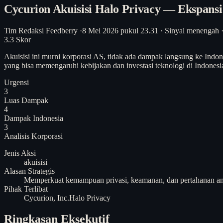
Cycurion Akuisisi Halo Privacy — Ekspans
Tim Redaksi Feedberry
·
8 Mei 2026 pukul 23.31
·
Sinyal menengah
3.3
Skor
Akuisisi ini murni korporasi AS, tidak ada dampak langsung ke Indo
yang bisa memengaruhi kebijakan dan investasi teknologi di Indones
Urgensi
3
Luas Dampak
4
Dampak Indonesia
3
Analisis
Korporasi
Jenis Aksi
akuisisi
Alasan Strategis
Memperkuat kemampuan privasi, keamanan, dan pertahanan anca
Pihak Terlibat
Cycurion, Inc.
Halo Privacy
Ringkasan Eksekutif