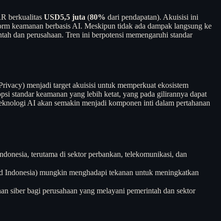
R berkualitas
USD5,5 juta
(
80%
dari pendapatan). Akuisisi ini
form keamanan berbasis AI. Meskipun tidak ada dampak langsung ke
intah dan perusahaan. Tren ini berpotensi memengaruhi standar
o Privacy) menjadi target akuisisi untuk memperkuat ekosistem
psi standar keamanan yang lebih ketat, yang pada gilirannya dapat
 teknologi AI akan semakin menjadi komponen inti dalam pertahanan
ndonesia, terutama di sektor perbankan, telekomunikasi, dan
oud Indonesia) mungkin menghadapi tekanan untuk meningkatkan
n siber bagi perusahaan yang melayani pemerintah dan sektor