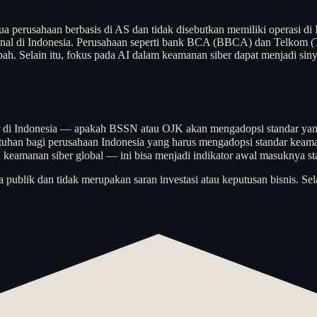
a perusahaan berbasis di AS dan tidak disebutkan memiliki operasi di 
onal di Indonesia. Perusahaan seperti bank BCA (BBCA) dan Telkom (T
ah. Selain itu, fokus pada AI dalam keamanan siber dapat menjadi sin
 di Indonesia — apakah BSSN atau OJK akan mengadopsi standar yang le
atuhan bagi perusahaan Indonesia yang harus mengadopsi standar keama
n keamanan siber global — ini bisa menjadi indikator awal masuknya st
a publik dan tidak merupakan saran investasi atau keputusan bisnis. Sel