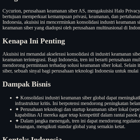
Cycurion, perusahaan keamanan siber AS, mengakuisisi Halo Privac
bertujuan memperkuat kemampuan privasi, keamanan, dan pertahanan
Indonesia, akuisisi ini mencerminkan konsolidasi industri keamanan s
keamanan siber yang diadopsi oleh perusahaan multinasional di Indones
Kenapa Ini Penting
Akuisisi ini menandai akselerasi konsolidasi di industri keamanan sib
keamanan terintegrasi. Bagi Indonesia, tren ini berarti perusahaan m
mendorong permintaan terhadap solusi keamanan siber lokal. Selain 
siber, sebuah sinyal bagi perusahaan teknologi Indonesia untuk mul
Dampak Bisnis
✦
Konsolidasi industri keamanan siber global dapat meningkatk
infrastruktur kritis. Ini berpotensi mendorong peningkatan bela
✦
Perusahaan teknologi dan startup keamanan siber lokal (se
kapabilitas AI mereka agar tetap kompetitif dalam rantai pasok 
✦
Dalam jangka menengah, tren ini dapat mendorong regulato
keuangan, mengikuti standar global yang semakin ketat.
Konteks Indonesia