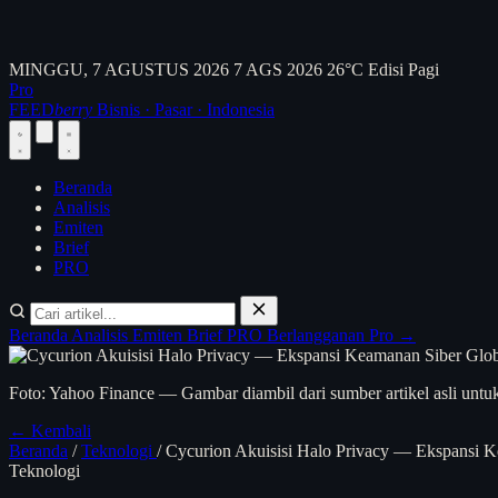
MINGGU, 7 AGUSTUS 2026
7 AGS 2026
26°C
Edisi Pagi
Pro
FEED
berry
Bisnis · Pasar · Indonesia
Beranda
Analisis
Emiten
Brief
PRO
Beranda
Analisis
Emiten
Brief
PRO
Berlangganan Pro →
Foto: Yahoo Finance — Gambar diambil dari sumber artikel asli untuk
← Kembali
Beranda
/
Teknologi
/
Cycurion Akuisisi Halo Privacy — Ekspansi 
Teknologi