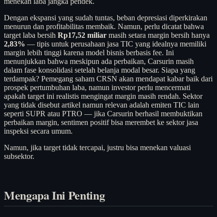
menekan laba jangka pendek.
Dengan ekspansi yang sudah tuntas, beban depresiasi diperkirakan
menurun dan profitabilitas membaik. Namun, perlu dicatat bahwa
target laba bersih
Rp17,52 miliar
masih setara margin bersih hanya
2,83%
— tipis untuk perusahaan jasa TIC yang idealnya memiliki
margin lebih tinggi karena model bisnis berbasis fee. Ini
menunjukkan bahwa meskipun ada perbaikan, Carsurin masih
dalam fase konsolidasi setelah belanja modal besar. Siapa yang
terdampak? Pemegang saham CRSN akan mendapat kabar baik dari
prospek pertumbuhan laba, namun investor perlu mencermati
apakah target ini realistis mengingat margin masih rendah. Sektor
yang tidak disebut artikel namun relevan adalah emiten TIC lain
seperti SUPR atau PTRO — jika Carsurin berhasil membuktikan
perbaikan margin, sentimen positif bisa merembet ke sektor jasa
inspeksi secara umum.
Namun, jika target tidak tercapai, justru bisa menekan valuasi
subsektor.
Mengapa Ini Penting