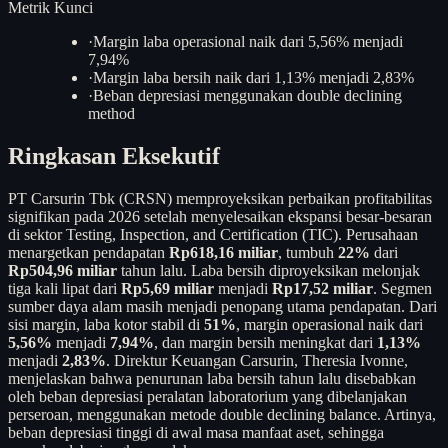
Metrik Kunci
·
Margin laba operasional naik dari 5,56% menjadi
7,94%
·
Margin laba bersih naik dari 1,13% menjadi 2,83%
·
Beban depresiasi menggunakan double declining
method
Ringkasan Eksekutif
PT Carsurin Tbk (CRSN) memproyeksikan perbaikan profitabilitas
signifikan pada 2026 setelah menyelesaikan ekspansi besar-besaran
di sektor Testing, Inspection, and Certification (TIC). Perusahaan
menargetkan pendapatan
Rp618,16 miliar
, tumbuh
22%
dari
Rp504,96 miliar
tahun lalu. Laba bersih diproyeksikan melonjak
tiga kali lipat dari
Rp5,69 miliar
menjadi
Rp17,52 miliar
. Segmen
sumber daya alam masih menjadi penopang utama pendapatan. Dari
sisi margin, laba kotor stabil di
51%
, margin operasional naik dari
5,56%
menjadi
7,94%
, dan margin bersih meningkat dari
1,13%
menjadi
2,83%
. Direktur Keuangan Carsurin, Theresia Ivonne,
menjelaskan bahwa penurunan laba bersih tahun lalu disebabkan
oleh beban depresiasi peralatan laboratorium yang dibelanjakan
perseroan, menggunakan metode double declining balance. Artinya,
beban depresiasi tinggi di awal masa manfaat aset, sehingga