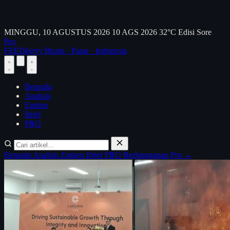
MINGGU, 10 AGUSTUS 2026
10 AGS 2026
32°C
Edisi Sore
Pro
FEED
berry
Bisnis · Pasar · Indonesia
Beranda
Analisis
Emiten
Brief
PRO
Beranda
Analisis
Emiten
Brief
PRO
Berlangganan Pro →