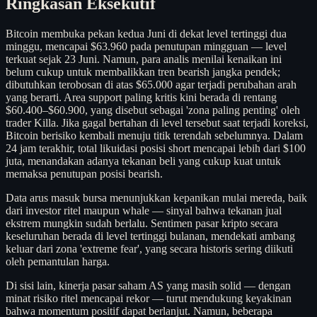
Ringkasan Eksekutif
Bitcoin membuka pekan kedua Juni di dekat level tertinggi dua
minggu, mencapai $63.960 pada penutupan mingguan — level
terkuat sejak 23 Juni. Namun, para analis menilai kenaikan ini
belum cukup untuk membalikkan tren bearish jangka pendek;
dibutuhkan terobosan di atas $65.000 agar terjadi perubahan arah
yang berarti. Area support paling kritis kini berada di rentang
$60.400–$60.900, yang disebut sebagai 'zona paling penting' oleh
trader Killa. Jika gagal bertahan di level tersebut saat terjadi koreksi,
Bitcoin berisiko kembali menuju titik terendah sebelumnya. Dalam
24 jam terakhir, total likuidasi posisi short mencapai lebih dari $100
juta, menandakan adanya tekanan beli yang cukup kuat untuk
memaksa penutupan posisi bearish.
Data arus masuk bursa menunjukkan kepanikan mulai mereda, baik
dari investor ritel maupun whale — sinyal bahwa tekanan jual
ekstrem mungkin sudah berlalu. Sentimen pasar kripto secara
keseluruhan berada di level tertinggi bulanan, mendekati ambang
keluar dari zona 'extreme fear', yang secara historis sering diikuti
oleh pemantulan harga.
Di sisi lain, kinerja pasar saham AS yang masih solid — dengan
minat risiko ritel mencapai rekor — turut mendukung keyakinan
bahwa momentum positif dapat berlanjut. Namun, beberapa