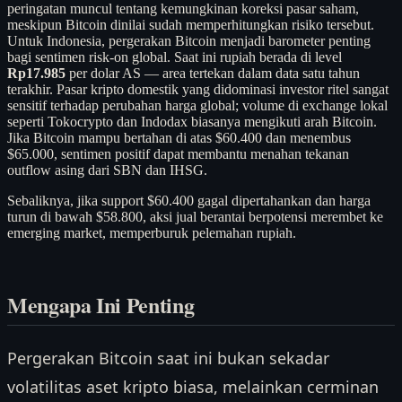
peringatan muncul tentang kemungkinan koreksi pasar saham,
meskipun Bitcoin dinilai sudah memperhitungkan risiko tersebut.
Untuk Indonesia, pergerakan Bitcoin menjadi barometer penting
bagi sentimen risk-on global. Saat ini rupiah berada di level
Rp17.985
per dolar AS — area tertekan dalam data satu tahun
terakhir. Pasar kripto domestik yang didominasi investor ritel sangat
sensitif terhadap perubahan harga global; volume di exchange lokal
seperti Tokocrypto dan Indodax biasanya mengikuti arah Bitcoin.
Jika Bitcoin mampu bertahan di atas $60.400 dan menembus
$65.000, sentimen positif dapat membantu menahan tekanan
outflow asing dari SBN dan IHSG.
Sebaliknya, jika support $60.400 gagal dipertahankan dan harga
turun di bawah $58.800, aksi jual berantai berpotensi merembet ke
emerging market, memperburuk pelemahan rupiah.
Mengapa Ini Penting
Pergerakan Bitcoin saat ini bukan sekadar
volatilitas aset kripto biasa, melainkan cerminan