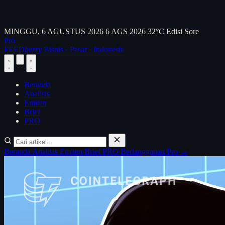
MINGGU, 6 AGUSTUS 2026
6 AGS 2026
32°C
Edisi Sore
Pro
FEED
berry
Bisnis · Pasar · Indonesia
Beranda
Analisis
Emiten
Brief
PRO
Beranda
Analisis
Emiten
Brief
PRO
Berlangganan Pro →