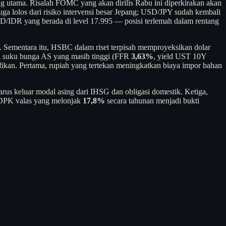
 utama. Risalah FOMC yang akan dirilis Rabu ini diperkirakan akan
ga lolos dari risiko intervensi besar Jepang; USD/JPY sudah kembali
SD/IDR yang berada di level 17.995 — posisi terlemah dalam rentang
. Sementara itu, HSBC dalam riset terpisah memproyeksikan dolar
si suku bunga AS yang masih tinggi (FFR
3,63%
, yield UST 10Y
fikan. Pertama, rupiah yang tertekan meningkatkan biaya impor bahan
rus keluar modal asing dari IHSG dan obligasi domestik. Ketiga,
 DPK valas yang melonjak
17,8%
secara tahunan menjadi bukti