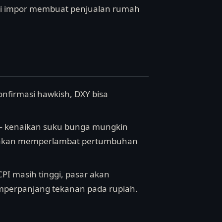
lasi impor membuat penjualan rumah
onfirmasi hawkish, DXY bisa
li — kenaikan suku bunga mungkin
i akan memperlambat pertumbuhan
CPI masih tinggi, pasar akan
mperpanjang tekanan pada rupiah.