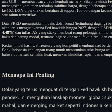
atas G10 — membuat carry trade kembali menarik. Sikap hawkish Fe
menegaskan komitmen terhadap stabilitas harga, dengan beberapa angg
ke 162. DXY diperkirakan bertahan di support 100,60 dengan kecend
satu tahun terverifikasi.
Data FRED menunjukkan indeks dolar broad (tertimbang-dagang) bera
akan terus menguat karena Fed hawkish hingga 2027, dengan USD/IDR
4,48%
) dan inflasi AS yang sticky membuat ruang pelonggaran mone
baku dan barang modal, terutama bagi sektor manufaktur, ritel, dan e
Kedua, imbal hasil US Treasury yang kompetitif membuat aset berdeno
Bank Indonesia kehilangan ruang untuk menurunkan suku bunga acu
bahwa dollarisasi semakin kuat, menekan likuiditas rupiah dan memper
Mengapa Ini Penting
Dolar yang terus menguat di tengah Fed hawkish b
pendek. Ini mengubah lanskap moneter global: suku
mahal, dan emerging market seperti Indonesia kehil