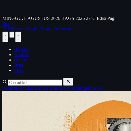
MINGGU, 8 AGUSTUS 2026
8 AGS 2026
27°C
Edisi Pagi
Pro
FEED
berry
Bisnis · Pasar · Indonesia
Beranda
Analisis
Emiten
Brief
PRO
Beranda
Analisis
Emiten
Brief
PRO
Berlangganan Pro →