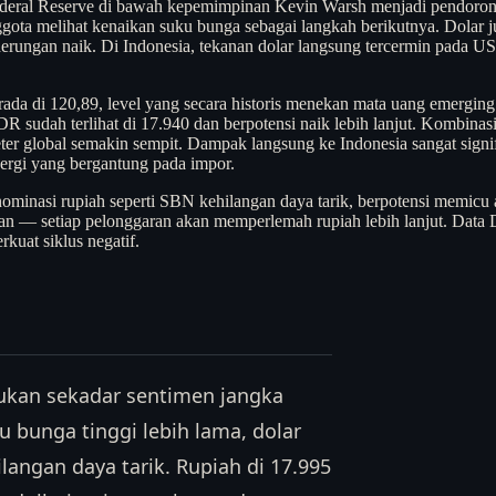
deral Reserve di bawah kepemimpinan Kevin Warsh menjadi pendorong
ota melihat kenaikan suku bunga sebagai langkah berikutnya. Dolar ju
erungan naik. Di Indonesia, tekanan dolar langsung tercermin pada U
da di 120,89, level yang secara historis menekan mata uang emerging
 sudah terlihat di 17.940 dan berpotensi naik lebih lanjut. Kombina
ter global semakin sempit. Dampak langsung ke Indonesia sangat signi
nergi yang bergantung pada impor.
minasi rupiah seperti SBN kehilangan daya tarik, berpotensi memicu a
an — setiap pelonggaran akan memperlemah rupiah lebih lanjut. Data
kuat siklus negatif.
ukan sekadar sentimen jangka
 bunga tinggi lebih lama, dolar
angan daya tarik. Rupiah di 17.995