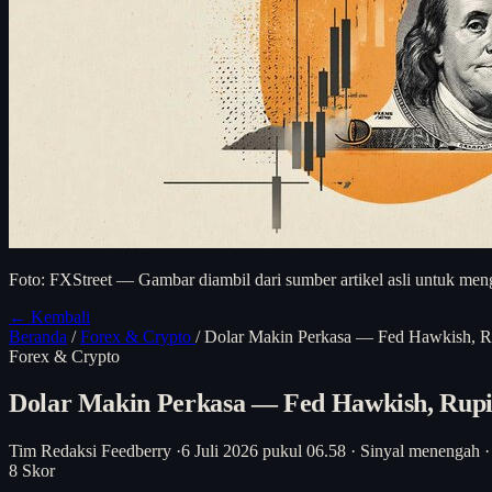
Foto: FXStreet — Gambar diambil dari sumber artikel asli untuk meng
← Kembali
Beranda
/
Forex & Crypto
/
Dolar Makin Perkasa — Fed Hawkish, Ru
Forex & Crypto
Dolar Makin Perkasa — Fed Hawkish, Rupia
Tim Redaksi Feedberry
·
6 Juli 2026 pukul 06.58
·
Sinyal menengah
·
8
Skor