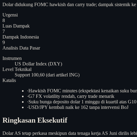
Dolar didukung FOMC hawkish dan carry trade; dampak sistemik ke ru
Urgensi
8
Luas Dampak
7
Dampak Indonesia
9
Analisis
Data Pasar
Instrumen
US Dollar Index (DXY)
Level Teknikal
Support 100,60 (dari artikel ING)
Katalis
·
Hawkish FOMC minutes (ekspektasi kenaikan suku bu
·
G7 FX volatility rendah, carry trade menarik
·
Suku bunga deposito dolar 1 minggu di kuartil atas G10
·
USD/JPY kembali naik ke 162 tanpa intervensi BoJ
Ringkasan Eksekutif
Dolar AS tetap perkasa meskipun data tenaga kerja AS Juni dirilis le