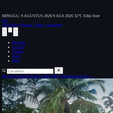
MINGGU, 9 AGUSTUS 2026
9 AGS 2026
32°C
Edisi Sore
Pro
FEED
berry
Bisnis · Pasar · Indonesia
Beranda
Analisis
Emiten
Brief
PRO
Beranda
Analisis
Emiten
Brief
PRO
Berlangganan Pro →