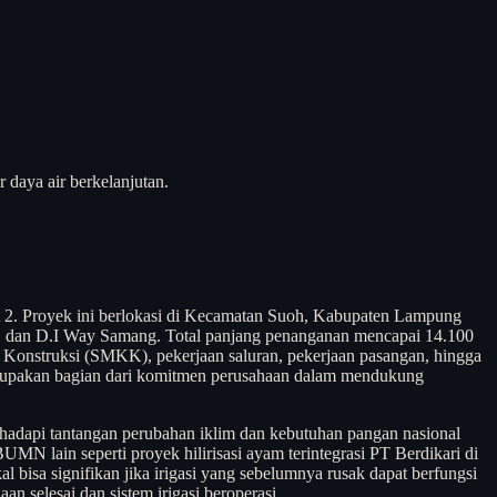
 daya air berkelanjutan.
t 2. Proyek ini berlokasi di Kecamatan Suoh, Kabupaten Lampung
 2, dan D.I Way Samang. Total panjang penanganan mencapai 14.100
n Konstruksi (SMKK), pekerjaan saluran, pekerjaan pasangan, hingga
merupakan bagian dari komitmen perusahaan dalam mendukung
nghadapi tantangan perubahan iklim dan kebutuhan pangan nasional
MN lain seperti proyek hilirisasi ayam terintegrasi PT Berdikari di
 bisa signifikan jika irigasi yang sebelumnya rusak dapat berfungsi
n selesai dan sistem irigasi beroperasi.