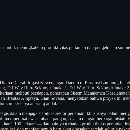
.
asi untuk meningkatkan produktivitas pertanian dan pengelolaan sumber
an Utama Daerah Irigasi Kewenangan Daerah di Provinsi Lampung Pake
along, D.I Way Haru Sekunyir Intake 1, D.I Way Haru Sekunyir Intake
pekerjaan meliputi persiapan, penerapan Sistem Manajemen Keselamata
usahaan Brantas Abipraya, Dian Sovana, menyatakan bahwa proyek ini 
tur sumber daya air yang andal.
ategis dalam menjaga stabilitas sektor pertanian, khususnya dalam me
ah memperkuat swasembada pangan, sejalan dengan berbagai inisiatif BU
itar 1.100 hektare — dampaknya terhadap produktivitas pertanian lokal
truksi, dan manfaat penuh baru akan dirasakan setelah seluruh pekerjaa