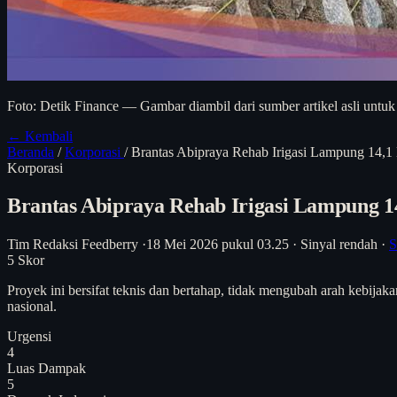
Foto: Detik Finance — Gambar diambil dari sumber artikel asli untuk
← Kembali
Beranda
/
Korporasi
/
Brantas Abipraya Rehab Irigasi Lampung 1
Korporasi
Brantas Abipraya Rehab Irigasi Lampung
Tim Redaksi Feedberry
·
18 Mei 2026 pukul 03.25
·
Sinyal rendah
·
S
5
Skor
Proyek ini bersifat teknis dan bertahap, tidak mengubah arah kebij
nasional.
Urgensi
4
Luas Dampak
5