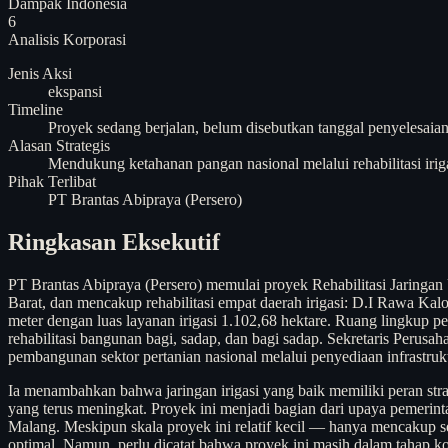
Dampak Indonesia
6
Analisis
Korporasi
Jenis Aksi
ekspansi
Timeline
Proyek sedang berjalan, belum disebutkan tanggal penyelesaian
Alasan Strategis
Mendukung ketahanan pangan nasional melalui rehabilitasi irig
Pihak Terlibat
PT Brantas Abipraya (Persero)
Ringkasan Eksekutif
PT Brantas Abipraya (Persero) memulai proyek Rehabilitasi Jaring
Barat, dan mencakup rehabilitasi empat daerah irigasi: D.I Rawa K
meter dengan luas layanan irigasi 1.102,68 hektare. Ruang lingkup 
rehabilitasi bangunan bagi, sadap, dan bagi sadap. Sekretaris Per
pembangunan sektor pertanian nasional melalui penyediaan infrastruk
Ia menambahkan bahwa jaringan irigasi yang baik memiliki peran str
yang terus meningkat. Proyek ini menjadi bagian dari upaya pemerint
Malang. Meskipun skala proyek ini relatif kecil — hanya mencakup sek
optimal. Namun, perlu dicatat bahwa proyek ini masih dalam tahap kons