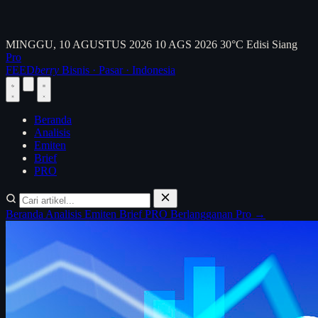
MINGGU, 10 AGUSTUS 2026
10 AGS 2026
30°C
Edisi Siang
Pro
FEED
berry
Bisnis · Pasar · Indonesia
Beranda
Analisis
Emiten
Brief
PRO
Beranda
Analisis
Emiten
Brief
PRO
Berlangganan Pro →