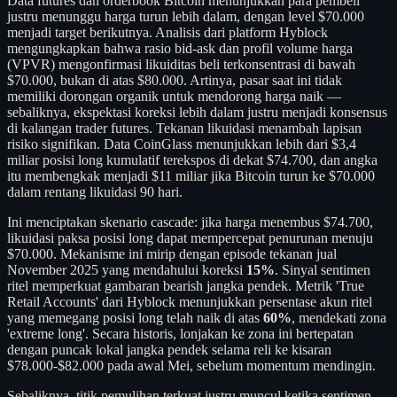
Data futures dan orderbook Bitcoin menunjukkan para pembeli
justru menunggu harga turun lebih dalam, dengan level $70.000
menjadi target berikutnya. Analisis dari platform Hyblock
mengungkapkan bahwa rasio bid-ask dan profil volume harga
(VPVR) mengonfirmasi likuiditas beli terkonsentrasi di bawah
$70.000, bukan di atas $80.000. Artinya, pasar saat ini tidak
memiliki dorongan organik untuk mendorong harga naik —
sebaliknya, ekspektasi koreksi lebih dalam justru menjadi konsensus
di kalangan trader futures. Tekanan likuidasi menambah lapisan
risiko signifikan. Data CoinGlass menunjukkan lebih dari $3,4
miliar posisi long kumulatif terekspos di dekat $74.700, dan angka
itu membengkak menjadi $11 miliar jika Bitcoin turun ke $70.000
dalam rentang likuidasi 90 hari.
Ini menciptakan skenario cascade: jika harga menembus $74.700,
likuidasi paksa posisi long dapat mempercepat penurunan menuju
$70.000. Mekanisme ini mirip dengan episode tekanan jual
November 2025 yang mendahului koreksi
15%
. Sinyal sentimen
ritel memperkuat gambaran bearish jangka pendek. Metrik 'True
Retail Accounts' dari Hyblock menunjukkan persentase akun ritel
yang memegang posisi long telah naik di atas
60%
, mendekati zona
'extreme long'. Secara historis, lonjakan ke zona ini bertepatan
dengan puncak lokal jangka pendek selama reli ke kisaran
$78.000-$82.000 pada awal Mei, sebelum momentum mendingin.
Sebaliknya, titik pemulihan terkuat justru muncul ketika sentimen