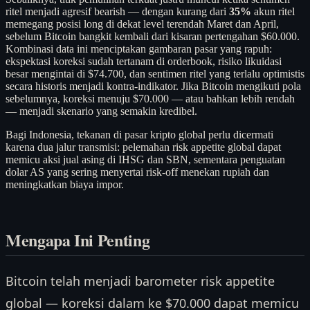
ritel menjadi agresif bearish — dengan kurang dari
35%
akun ritel
memegang posisi long di dekat level terendah Maret dan April,
sebelum Bitcoin bangkit kembali dari kisaran pertengahan $60.000.
Kombinasi data ini menciptakan gambaran pasar yang rapuh:
ekspektasi koreksi sudah tertanam di orderbook, risiko likuidasi
besar mengintai di $74.700, dan sentimen ritel yang terlalu optimistis
secara historis menjadi kontra-indikator. Jika Bitcoin mengikuti pola
sebelumnya, koreksi menuju $70.000 — atau bahkan lebih rendah
— menjadi skenario yang semakin kredibel.
Bagi Indonesia, tekanan di pasar kripto global perlu dicermati
karena dua jalur transmisi: pelemahan risk appetite global dapat
memicu aksi jual asing di IHSG dan SBN, sementara penguatan
dolar AS yang sering menyertai risk-off menekan rupiah dan
meningkatkan biaya impor.
Mengapa Ini Penting
Bitcoin telah menjadi barometer risk appetite
global — koreksi dalam ke $70.000 dapat memicu