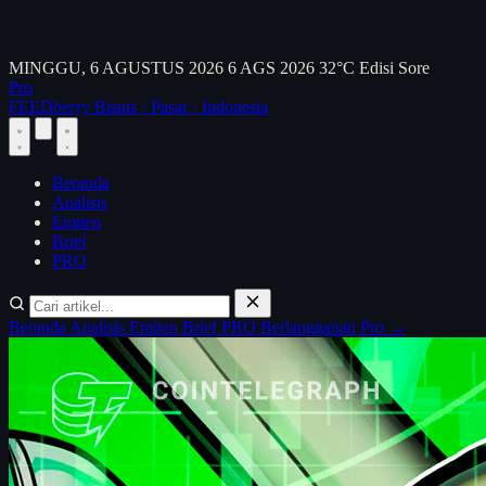
MINGGU, 6 AGUSTUS 2026
6 AGS 2026
32°C
Edisi Sore
Pro
FEED
berry
Bisnis · Pasar · Indonesia
Beranda
Analisis
Emiten
Brief
PRO
Beranda
Analisis
Emiten
Brief
PRO
Berlangganan Pro →