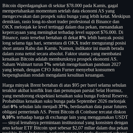
Bitcoin diperdagangkan di sekitar $78.000 pada Kamis, gagal
mempertahankan momentum setelah data ekonomi AS yang
mengecewakan dan prospek suku bunga yang lebih ketat. Meskipun
demikian, rasio long-to-short trader profesional di Binance dan
OKX melonjak ke level tertinggi dalam dua pekan, menandakan
kepercayaan yang meningkat terhadap level support $76.000. Di
Binance, rasio tersebut bertahan di dekat
8%
lebih banyak posisi
long selama tiga hari, sementara di OKX trader mengurangi posisi
short antara Rabu dan Kamis. Namun, indikator ini masih berada
dalam zona netral secara absolut. Faktor utama yang membatasi
kenaikan Bitcoin adalah memburuknya prospek ekonomi AS.
Saham Walmart turun
7%
setelah mengeluarkan panduan 2027
yang lemah, dengan CFO John Furner menyebut konsumen
berpenghasilan rendah mengalami kesulitan keuangan.
Harga minyak Brent bertahan di atas $95 per barel selama sebulan
terakhir akibat konflik Iran dan penutupan parsial Selat Hormuz,
yang mendorong ekspektasi kenaikan suku bunga Federal Reserve.
Probabilitas kenaikan suku bunga pada September 2026 melonjak
dari
0%
sebulan lalu menjadi
37%
, berdasarkan data pasar futures
obligasi pemerintah AS. Premi Bitcoin di Coinbase tercatat diskon
0,10%
terhadap harga di exchange lain yang menggunakan USDT
— sinyal lemahnya permintaan institusional yang konsisten dengan
arus keluar ETF Bitcoin spot sebesar $2,07 miliar dalam dua pekan