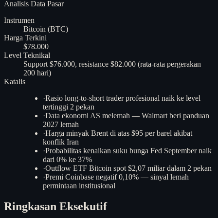
Analisis
Data Pasar
Instrumen
Bitcoin (BTC)
Harga Terkini
$78.000
Level Teknikal
Support $76.000, resistance $82.000 (rata-rata pergerakan
200 hari)
Katalis
·
Rasio long-to-short trader profesional naik ke level
tertinggi 2 pekan
·
Data ekonomi AS melemah — Walmart beri panduan
2027 lemah
·
Harga minyak Brent di atas $95 per barel akibat
konflik Iran
·
Probabilitas kenaikan suku bunga Fed September naik
dari 0% ke 37%
·
Outflow ETF Bitcoin spot $2,07 miliar dalam 2 pekan
·
Premi Coinbase negatif 0,10% — sinyal lemah
permintaan institusional
Ringkasan Eksekutif