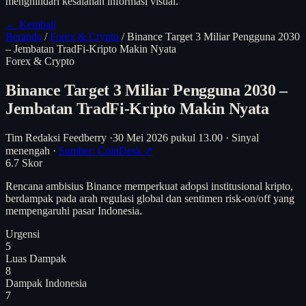
menghindari kesalahan informasi visual.
← Kembali
Beranda
/
Forex & Crypto
/
Binance Target 3 Miliar Pengguna 2030
– Jembatan TradFi-Kripto Makin Nyata
Forex & Crypto
Binance Target 3 Miliar Pengguna 2030 –
Jembatan TradFi-Kripto Makin Nyata
Tim Redaksi Feedberry
·
30 Mei 2026 pukul 13.00
·
Sinyal
menengah
·
Sumber: CoinDesk ↗
6.7
Skor
Rencana ambisius Binance memperkuat adopsi institusional kripto,
berdampak pada arah regulasi global dan sentimen risk-on/off yang
mempengaruhi pasar Indonesia.
Urgensi
5
Luas Dampak
8
Dampak Indonesia
7