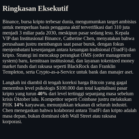
Ringkasan Eksekutif
Binance, bursa kripto terbesar dunia, mengumumkan target ambisius
untuk memperluas basis pengguna aktif terverifikasi dari 310 juta
menjadi 3 miliar pada 2030, meskipun pasar sedang lesu. Kepala
VIP dan Institusional Binance, Catherine Chen, menyatakan bahwa
perusahaan justru membangun saat pasar buruk, dengan fokus
menjembatani kesenjangan antara keuangan tradisional (TradFi) dan
kripto. Strategi ini mencakup perangkat OMS (order management
system) baru, kemitraan institusional, dan layanan tokenized money
market funds dari raksasa seperti BlackRock dan Franklin
Templeton, serta Crypto-as-a-Service untuk bank dan manajer aset.
Langkah ini diambil di tengah koreksi harga Bitcoin yang gagal
menembus level psikologis $100.000 dan total kapitalisasi pasar
kripto yang turun
40%
dari level tertinggi sepanjang masa sebelum
krisis Oktober lalu. Kompetitor seperti Coinbase justru melakukan
PHK
14%
karyawan, menunjukkan tekanan di seluruh industri.
Chen menegaskan bahwa kolaborasi antara TradFi dan kripto adalah
masa depan, bukan dominasi oleh Wall Street atau raksasa
korporasi.