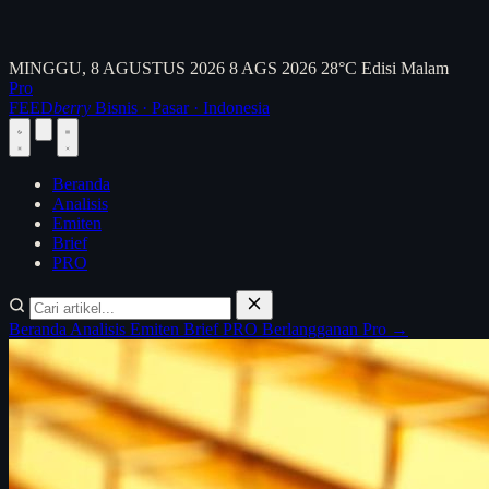
MINGGU, 8 AGUSTUS 2026
8 AGS 2026
28°C
Edisi Malam
Pro
FEED
berry
Bisnis · Pasar · Indonesia
Beranda
Analisis
Emiten
Brief
PRO
Beranda
Analisis
Emiten
Brief
PRO
Berlangganan Pro →