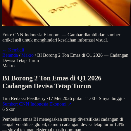
Foto: CNN Indonesia Ekonomi — Gambar diambil dari sumber
artikel asli untuk menghindari kesalahan informasi visual.
← Kembali
Beranda
/
Makro
/
BI Borong 2 Ton Emas di Q1 2026 — Cadangan
Devisa Tetap Turun
Makro
BI Borong 2 Ton Emas di Q1 2026 —
Cadangan Devisa Tetap Turun
Tim Redaksi Feedberry
·
17 Mei 2026 pukul 11.00
·
Sinyal tinggi
·
Sumber: CNN Indonesia Ekonomi ↗
6
Skor
Pembelian emas BI menegaskan strategi diversifikasi cadangan di
tengah volatilitas global, namun cadangan devisa tetap turun 1,3%
— sinyal tekanan eksternal masih dominan.