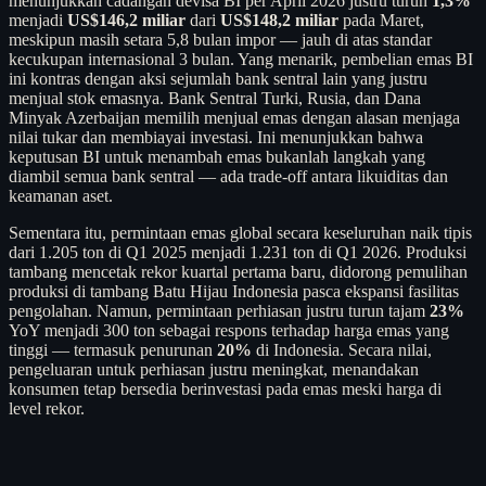
menunjukkan cadangan devisa BI per April 2026 justru turun
1,3%
menjadi
US$146,2 miliar
dari
US$148,2 miliar
pada Maret,
meskipun masih setara 5,8 bulan impor — jauh di atas standar
kecukupan internasional 3 bulan. Yang menarik, pembelian emas BI
ini kontras dengan aksi sejumlah bank sentral lain yang justru
menjual stok emasnya. Bank Sentral Turki, Rusia, dan Dana
Minyak Azerbaijan memilih menjual emas dengan alasan menjaga
nilai tukar dan membiayai investasi. Ini menunjukkan bahwa
keputusan BI untuk menambah emas bukanlah langkah yang
diambil semua bank sentral — ada trade-off antara likuiditas dan
keamanan aset.
Sementara itu, permintaan emas global secara keseluruhan naik tipis
dari 1.205 ton di Q1 2025 menjadi 1.231 ton di Q1 2026. Produksi
tambang mencetak rekor kuartal pertama baru, didorong pemulihan
produksi di tambang Batu Hijau Indonesia pasca ekspansi fasilitas
pengolahan. Namun, permintaan perhiasan justru turun tajam
23%
YoY menjadi 300 ton sebagai respons terhadap harga emas yang
tinggi — termasuk penurunan
20%
di Indonesia. Secara nilai,
pengeluaran untuk perhiasan justru meningkat, menandakan
konsumen tetap bersedia berinvestasi pada emas meski harga di
level rekor.