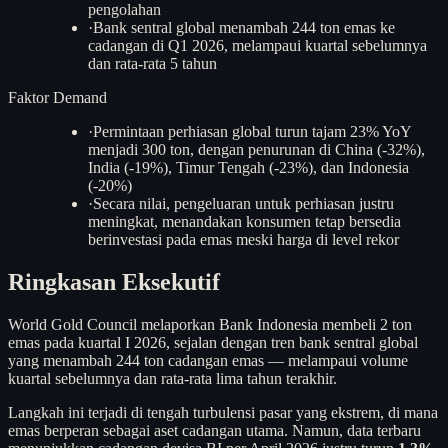
pengolahan
·
Bank sentral global menambah 244 ton emas ke
cadangan di Q1 2026, melampaui kuartal sebelumnya
dan rata-rata 5 tahun
Faktor Demand
·
Permintaan perhiasan global turun tajam 23% YoY
menjadi 300 ton, dengan penurunan di China (-32%),
India (-19%), Timur Tengah (-23%), dan Indonesia
(-20%)
·
Secara nilai, pengeluaran untuk perhiasan justru
meningkat, menandakan konsumen tetap bersedia
berinvestasi pada emas meski harga di level rekor
Ringkasan Eksekutif
World Gold Council melaporkan Bank Indonesia membeli 2 ton
emas pada kuartal I 2026, sejalan dengan tren bank sentral global
yang menambah 244 ton cadangan emas — melampaui volume
kuartal sebelumnya dan rata-rata lima tahun terakhir.
Langkah ini terjadi di tengah turbulensi pasar yang ekstrem, di mana
emas berperan sebagai aset cadangan utama. Namun, data terbaru