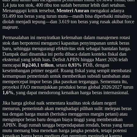
1,4 juta ton stok, 400 ribu ton sudah berumur lebih dari setahun.
Menanggapi kritik tersebut,
Menteri Amran
mengakui adanya
93.499 ton beras yang turun mutu—masih bisa diperbaiki misalnya
diolah menjadi tepung—dan 3.619 ton beras yang rusak akibat force
majeure.
Permasalahan ini menyiratkan kelemahan dalam manajemen rotasi
stok dan berpotensi mengunci kapasitas penyimpanan untuk beras
baru, sehingga mengurangi efektivitas stok sebagai bantalan harga.
Dampak dari dinamika ini perlu dibaca dalam konteks fiskal dan
eksternal yang lebih luas. Defisit APBN hingga Maret 2026 telah
mencapai
Rp240,1 triliun
, setara
0,93%
PDB, dengan
keseimbangan primer negatif. Ruang fiskal yang sempit membatasi
kemampuan pemerintah untuk memberikan subsidi tambahan atau
mempercepat impor beras jika pasokan terganggu. Sementara itu,
proyeksi FAO menunjukkan produksi beras global 2026/2027 turun
1,6%
, yang dapat mendorong kenaikan harga beras internasional.
Jika harga global naik sementara kualitas stok dalam negeri
menurun, pemerintah akan menghadapi pilihan sulit: melepas beras
tua dengan harga murah (berisiko menggerus margin petani) atau
mengimpor beras baru dengan biaya tinggi yang memberatkan
APBN. Bagi rumah tangga berpendapatan rendah, beras yang turun
mutu memang bisa menekan harga jangka pendek, tetapi potensi
kenaikan harga beras medium dan premium meningkat karena