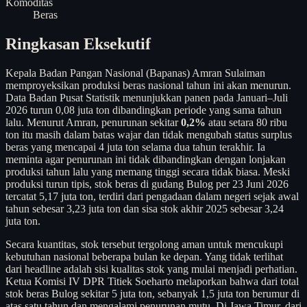
Komoditas
Beras
Ringkasan Eksekutif
Kepala Badan Pangan Nasional (Bapanas) Amran Sulaiman
memproyeksikan produksi beras nasional tahun ini akan menurun.
Data Badan Pusat Statistik menunjukkan panen pada Januari–Juli
2026 turun 0,08 juta ton dibandingkan periode yang sama tahun
lalu. Menurut Amran, penurunan sekitar
0,2%
atau setara 80 ribu
ton itu masih dalam batas wajar dan tidak mengubah status surplus
beras yang mencapai 4 juta ton selama dua tahun terakhir. Ia
meminta agar penurunan ini tidak dibandingkan dengan lonjakan
produksi tahun lalu yang memang tinggi secara tidak biasa. Meski
produksi turun tipis, stok beras di gudang Bulog per 23 Juni 2026
tercatat 5,17 juta ton, terdiri dari pengadaan dalam negeri sejak awal
tahun sebesar 3,23 juta ton dan sisa stok akhir 2025 sebesar 3,24
juta ton.
Secara kuantitas, stok tersebut tergolong aman untuk mencukupi
kebutuhan nasional beberapa bulan ke depan. Yang tidak terlihat
dari headline adalah sisi kualitas stok yang mulai menjadi perhatian.
Ketua Komisi IV DPR Titiek Soeharto melaporkan bahwa dari total
stok beras Bulog sekitar 5 juta ton, sebanyak 1,5 juta ton berumur di
atas satu tahun dan mengalami penurunan mutu. Di Jawa Timur, dari