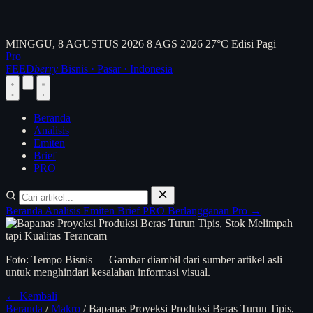
MINGGU, 8 AGUSTUS 2026
8 AGS 2026
27°C
Edisi Pagi
Pro
FEED
berry
Bisnis · Pasar · Indonesia
Beranda
Analisis
Emiten
Brief
PRO
Beranda
Analisis
Emiten
Brief
PRO
Berlangganan Pro →
Foto: Tempo Bisnis — Gambar diambil dari sumber artikel asli
untuk menghindari kesalahan informasi visual.
← Kembali
Beranda
/
Makro
/
Bapanas Proyeksi Produksi Beras Turun Tipis,