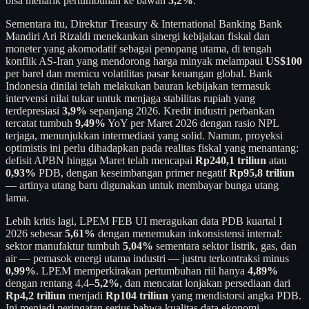
bisa menarik pertumbuhan ke bawah
5,2%
.
Sementara itu, Direktur Treasury & International Banking Bank
Mandiri Ari Rizaldi menekankan sinergi kebijakan fiskal dan
moneter yang akomodatif sebagai penopang utama, di tengah
konflik AS-Iran yang mendorong harga minyak melampaui
US$100
per barel dan memicu volatilitas pasar keuangan global. Bank
Indonesia dinilai telah melakukan bauran kebijakan termasuk
intervensi nilai tukar untuk menjaga stabilitas rupiah yang
terdepresiasi
3,9%
sepanjang 2026. Kredit industri perbankan
tercatat tumbuh
9,49%
YoY per Maret 2026 dengan rasio NPL
terjaga, menunjukkan intermediasi yang solid. Namun, proyeksi
optimistis ini perlu dihadapkan pada realitas fiskal yang menantang:
defisit APBN hingga Maret telah mencapai
Rp240,1 triliun
atau
0,93%
PDB, dengan keseimbangan primer negatif
Rp95,8 triliun
— artinya utang baru digunakan untuk membayar bunga utang
lama.
Lebih kritis lagi, LPEM FEB UI meragukan data PDB kuartal I
2026 sebesar
5,61%
dengan menemukan inkonsistensi internal:
sektor manufaktur tumbuh
5,04%
sementara sektor listrik, gas, dan
air — pemasok energi utama industri — justru terkontraksi minus
0,99%
. LPEM memperkirakan pertumbuhan riil hanya
4,89%
dengan rentang 4,4–
5,2%
, dan mencatat lonjakan persediaan dari
Rp4,2 triliun
menjadi
Rp104 triliun
yang mendistorsi angka PDB.
Ini menjadi peringatan serius bahwa kualitas data ekonomi