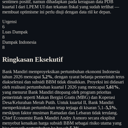
sentimen positif, namun dihadapkan pada keraguan data PDB
kuartal I dari LPEM UI dan tekanan fiskal yang sudah terlihat —
membuat optimisme ini perlu diuji dengan data riil ke depan.
Urgensi
6
Luas Dampak
8
Dampak Indonesia
8
Ringkasan Eksekutif
Bank Mandiri memproyeksikan pertumbuhan ekonomi Indonesia
tahun 2026 mencapai
5,2%
, dengan syarat belanja pemerintah terus
diakselerasi dan subsidi BBM tidak dinaikkan. Proyeksi ini didasari
oleh realisasi pertumbuhan kuartal I 2026 yang mencapai
5,61%
,
yang menurut Bank Mandiri ditopang oleh program prioritas
pemerintah seperti Makan Bergizi Gratis (MBG) dan Koperasi
Desa/Kelurahan Merah Putih. Untuk kuartal II, Bank Mandiri
memperkirakan pertumbuhan tetap terjaga di kisaran 5,1–
5,5%
,
meskipun faktor musiman Ramadan dan Lebaran tidak terulang.
Chief Economist Bank Mandiri Andry Asmoro secara eksplisit
menyebut kenaikan harga subsidi BBM sebagai risiko utama yang