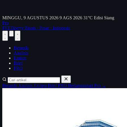
MINGGU, 9 AGUSTUS 2026
9 AGS 2026
31°C
Edisi Siang
Pro
FEED
berry
Bisnis · Pasar · Indonesia
Beranda
Analisis
Emiten
Brief
PRO
Beranda
Analisis
Emiten
Brief
PRO
Berlangganan Pro →