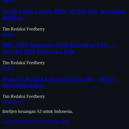
Makro
Kredit China Lemah, DBS: M2 8% YoY, Komoditas
Tertekan
Tim Redaksi Feedberry
Makro
DBS: GDP Singapura 2Q26 Direvisi ke 5,9% —
Proyeksi 2026 Berpotensi Naik
Tim Redaksi Feedberry
Makro
Prabowo Panggil Calon Gubernur BI — Destry
Dipertimbangkan
Tim Redaksi Feedberry
FEED
berry
Intelijen keuangan AI untuk Indonesia.
Tentang
Metodologi
Disclaimer
RSS