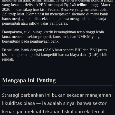
likuiditas ini tidak berdiri sendiri. Ia terkait erat dengan kondisi fiskal
yang ketat — defisit APBN mencapai
Rp240 triliun
hingga Maret
2026 — dan sikap hawkish Federal Reserve yang membuat dolar
AS tetap kuat. Kombinasi ini menciptakan skenario di mana bank
harus menjaga likuiditas ekstra tanpa bisa mengandalkan belanja
pemerintah atau inflow valas yang deras.
Dampaknya, suku bunga kredit kemungkinan tetap tinggi lebih
lama, menekan sektor properti, konsumsi, dan UMKM yang
bergantung pada pembiayaan bank.
Di sisi lain, bank dengan CASA kuat seperti BRI dan BNI justru
bisa memperkuat posisi kompetitif karena biaya dana (CoF) lebih
rendah.
Mengapa Ini Penting
Strategi perbankan ini bukan sekadar manajemen
likuiditas biasa — ia adalah sinyal bahwa sektor
keuangan melihat tekanan fiskal dan eksternal