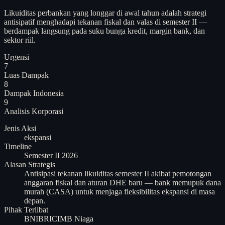
Likuiditas perbankan yang longgar di awal tahun adalah strategi
antisipatif menghadapi tekanan fiskal dan valas di semester II —
berdampak langsung pada suku bunga kredit, margin bank, dan
sektor riil.
Urgensi
7
Luas Dampak
8
Dampak Indonesia
9
Analisis
Korporasi
Jenis Aksi
ekspansi
Timeline
Semester II 2026
Alasan Strategis
Antisipasi tekanan likuiditas semester II akibat pemotongan
anggaran fiskal dan aturan DHE baru — bank memupuk dana
murah (CASA) untuk menjaga fleksibilitas ekspansi di masa
depan.
Pihak Terlibat
BNI
BRI
CIMB Niaga