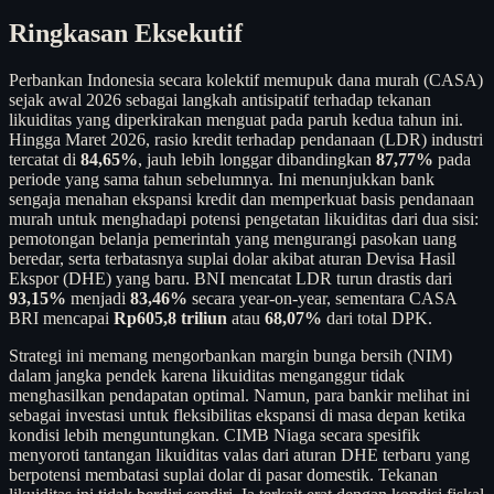
Ringkasan Eksekutif
Perbankan Indonesia secara kolektif memupuk dana murah (CASA)
sejak awal 2026 sebagai langkah antisipatif terhadap tekanan
likuiditas yang diperkirakan menguat pada paruh kedua tahun ini.
Hingga Maret 2026, rasio kredit terhadap pendanaan (LDR) industri
tercatat di
84,65%
, jauh lebih longgar dibandingkan
87,77%
pada
periode yang sama tahun sebelumnya. Ini menunjukkan bank
sengaja menahan ekspansi kredit dan memperkuat basis pendanaan
murah untuk menghadapi potensi pengetatan likuiditas dari dua sisi:
pemotongan belanja pemerintah yang mengurangi pasokan uang
beredar, serta terbatasnya suplai dolar akibat aturan Devisa Hasil
Ekspor (DHE) yang baru. BNI mencatat LDR turun drastis dari
93,15%
menjadi
83,46%
secara year-on-year, sementara CASA
BRI mencapai
Rp605,8 triliun
atau
68,07%
dari total DPK.
Strategi ini memang mengorbankan margin bunga bersih (NIM)
dalam jangka pendek karena likuiditas menganggur tidak
menghasilkan pendapatan optimal. Namun, para bankir melihat ini
sebagai investasi untuk fleksibilitas ekspansi di masa depan ketika
kondisi lebih menguntungkan. CIMB Niaga secara spesifik
menyoroti tantangan likuiditas valas dari aturan DHE terbaru yang
berpotensi membatasi suplai dolar di pasar domestik. Tekanan