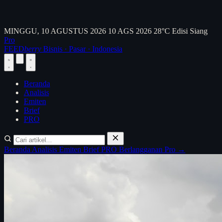
MINGGU, 10 AGUSTUS 2026
10 AGS 2026
28°C
Edisi Siang
Pro
FEED
berry
Bisnis · Pasar · Indonesia
Beranda
Analisis
Emiten
Brief
PRO
Beranda
Analisis
Emiten
Brief
PRO
Berlangganan Pro →