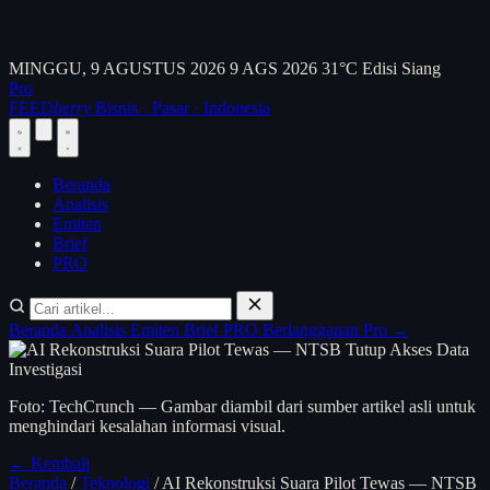
MINGGU, 9 AGUSTUS 2026
9 AGS 2026
31°C
Edisi Siang
Pro
FEED
berry
Bisnis · Pasar · Indonesia
Beranda
Analisis
Emiten
Brief
PRO
Beranda
Analisis
Emiten
Brief
PRO
Berlangganan Pro →
Foto: TechCrunch — Gambar diambil dari sumber artikel asli untuk
menghindari kesalahan informasi visual.
← Kembali
Beranda
/
Teknologi
/
AI Rekonstruksi Suara Pilot Tewas — NTSB