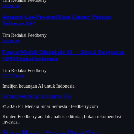
Tim Redaksi Feedberry
Teknologi
Amazon Gas-Powered Data Center: Polutan
Terbesar AS?
Tim Redaksi Feedberry
Teknologi
Empat Medali Olimpiade AI — Sinyal Penguatan
SDM Digital Indonesia
Tim Redaksi Feedberry
FEED
berry
Intelijen keuangan AI untuk Indonesia.
Tentang
Metodologi
Disclaimer
RSS
© 2026 PT Menara Sinar Semesta · feedberry.com
Konten Feedberry adalah analisis editorial, bukan rekomendasi
investasi.
Home
Analisis
Emiten
Brief
Pro