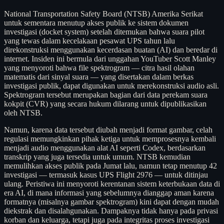
National Transportation Safety Board (NTSB) Amerika Serikat
untuk sementara menutup akses publik ke sistem dokumen
investigasi (docket system) setelah ditemukan bahwa suara pilot
yang tewas dalam kecelakaan pesawat UPS tahun lalu
direkonstruksi menggunakan kecerdasan buatan (AI) dan beredar di
internet. Insiden ini bermula dari unggahan YouTuber Scott Manley
yang menyoroti bahwa file spektrogram — citra hasil olahan
matematis dari sinyal suara — yang disertakan dalam berkas
investigasi publik, dapat digunakan untuk merekonstruksi audio asli.
Spektrogram tersebut merupakan bagian dari data perekam suara
kokpit (CVR) yang secara hukum dilarang untuk dipublikasikan
oleh NTSB.
Namun, karena data tersebut diubah menjadi format gambar, celah
regulasi memungkinkan pihak ketiga untuk memprosesnya kembali
menjadi audio menggunakan alat AI seperti Codex, berdasarkan
transkrip yang juga tersedia untuk umum. NTSB kemudian
memulihkan akses publik pada Jumat lalu, namun tetap menutup 42
investigasi — termasuk kasus UPS Flight 2976 — untuk ditinjau
ulang. Peristiwa ini menyoroti kerentanan sistem keterbukaan data di
era AI, di mana informasi yang sebelumnya dianggap aman karena
formatnya (misalnya gambar spektrogram) kini dapat dengan mudah
diekstrak dan disalahgunakan. Dampaknya tidak hanya pada privasi
korban dan keluarga, tetapi juga pada integritas proses investigasi