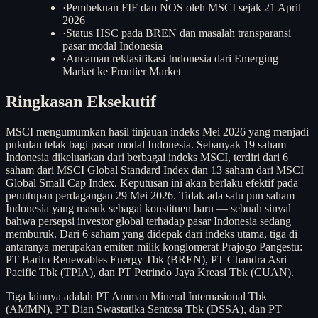
·
Pembekuan FIF dan NOS oleh MSCI sejak 21 April
2026
·
Status HSC pada BREN dan masalah transparansi
pasar modal Indonesia
·
Ancaman reklasifikasi Indonesia dari Emerging
Market ke Frontier Market
Ringkasan Eksekutif
MSCI mengumumkan hasil tinjauan indeks Mei 2026 yang menjadi
pukulan telak bagi pasar modal Indonesia. Sebanyak 19 saham
Indonesia dikeluarkan dari berbagai indeks MSCI, terdiri dari 6
saham dari MSCI Global Standard Index dan 13 saham dari MSCI
Global Small Cap Index. Keputusan ini akan berlaku efektif pada
penutupan perdagangan 29 Mei 2026. Tidak ada satu pun saham
Indonesia yang masuk sebagai konstituen baru — sebuah sinyal
bahwa persepsi investor global terhadap pasar Indonesia sedang
memburuk. Dari 6 saham yang didepak dari indeks utama, tiga di
antaranya merupakan emiten milik konglomerat Prajogo Pangestu:
PT Barito Renewables Energy Tbk (BREN), PT Chandra Asri
Pacific Tbk (TPIA), dan PT Petrindo Jaya Kreasi Tbk (CUAN).
Tiga lainnya adalah PT Amman Mineral Internasional Tbk
(AMMN), PT Dian Swastatika Sentosa Tbk (DSSA), dan PT