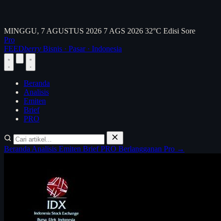
MINGGU, 7 AGUSTUS 2026
7 AGS 2026
32°C
Edisi Sore
Pro
FEED
berry
Bisnis · Pasar · Indonesia
Beranda
Analisis
Emiten
Brief
PRO
Beranda
Analisis
Emiten
Brief
PRO
Berlangganan Pro →