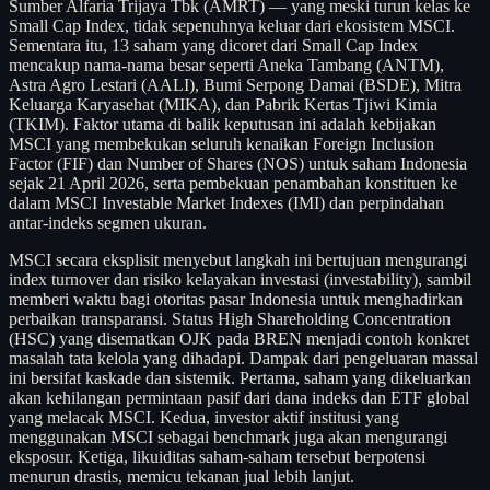
Sumber Alfaria Trijaya Tbk (AMRT) — yang meski turun kelas ke
Small Cap Index, tidak sepenuhnya keluar dari ekosistem MSCI.
Sementara itu, 13 saham yang dicoret dari Small Cap Index
mencakup nama-nama besar seperti Aneka Tambang (ANTM),
Astra Agro Lestari (AALI), Bumi Serpong Damai (BSDE), Mitra
Keluarga Karyasehat (MIKA), dan Pabrik Kertas Tjiwi Kimia
(TKIM). Faktor utama di balik keputusan ini adalah kebijakan
MSCI yang membekukan seluruh kenaikan Foreign Inclusion
Factor (FIF) dan Number of Shares (NOS) untuk saham Indonesia
sejak 21 April 2026, serta pembekuan penambahan konstituen ke
dalam MSCI Investable Market Indexes (IMI) dan perpindahan
antar-indeks segmen ukuran.
MSCI secara eksplisit menyebut langkah ini bertujuan mengurangi
index turnover dan risiko kelayakan investasi (investability), sambil
memberi waktu bagi otoritas pasar Indonesia untuk menghadirkan
perbaikan transparansi. Status High Shareholding Concentration
(HSC) yang disematkan OJK pada BREN menjadi contoh konkret
masalah tata kelola yang dihadapi. Dampak dari pengeluaran massal
ini bersifat kaskade dan sistemik. Pertama, saham yang dikeluarkan
akan kehilangan permintaan pasif dari dana indeks dan ETF global
yang melacak MSCI. Kedua, investor aktif institusi yang
menggunakan MSCI sebagai benchmark juga akan mengurangi
eksposur. Ketiga, likuiditas saham-saham tersebut berpotensi
menurun drastis, memicu tekanan jual lebih lanjut.