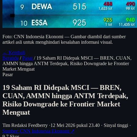
Foto: CNN Indonesia Ekonomi — Gambar diambil dari sumber
artikel asli untuk menghindari kesalahan informasi visual.
← Kembali
Beranda
/
Pasar
/
19 Saham RI Didepak MSCI — BREN, CUAN,
AMMN hingga ANTM Terdepak, Risiko Downgrade ke Frontier
Market Menguat
Pasar
19 Saham RI Didepak MSCI — BREN,
CUAN, AMMN hingga ANTM Terdepak,
Risiko Downgrade ke Frontier Market
Menguat
Tim Redaksi Feedberry
·
12 Mei 2026 pukul 23.40
·
Sinyal tinggi
·
Sumber: CNN Indonesia Ekonomi ↗
9.7
Skor