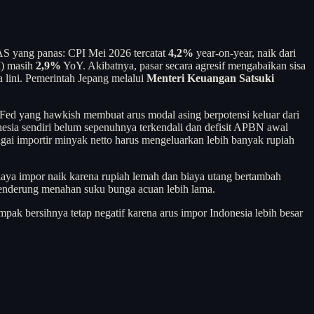
 AS yang panas: CPI Mei 2026 tercatat
4,2%
year-on-year, naik dari
I) masih
2,9%
YoY. Akibatnya, pasar secara agresif mengabaikan sisa
lini. Pemerintah Jepang melalui
Menteri Keuangan Satsuki
si Fed yang hawkish membuat arus modal asing berpotensi keluar dari
esia sendiri belum sepenuhnya terkendali dan defisit APBN awal
gai importir minyak netto harus mengeluarkan lebih banyak rupiah
biaya impor naik karena rupiah lemah dan biaya utang bertambah
 cenderung menahan suku bunga acuan lebih lama.
ampak bersihnya tetap negatif karena arus impor Indonesia lebih besar