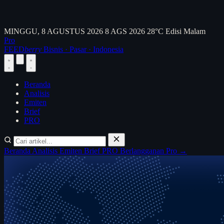
MINGGU, 8 AGUSTUS 2026
8 AGS 2026
28°C
Edisi Malam
Pro
FEED
berry
Bisnis · Pasar · Indonesia
Beranda
Analisis
Emiten
Brief
PRO
Beranda
Analisis
Emiten
Brief
PRO
Berlangganan Pro →