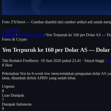
Foto: FXStreet — Gambar diambil dari sumber artikel asli untuk meng
← Kembali
Beranda
/
Forex & Crypto
/
Yen Terpuruk ke 160 per Dolar AS — Do
Forex & Crypto
Yen Terpuruk ke 160 per Dolar AS — Dolar
Tim Redaksi Feedberry
·
10 Juni 2026 pukul 23.41
·
Sinyal tinggi
·
Su
8
Skor
Pelemahan Yen ke 6-week low mencerminkan penguatan dolar AS yang e
lama, ditambah defisit APBN yang sudah lebar.
Urgensi
8
Luas Dampak
7
Dampak Indonesia
9