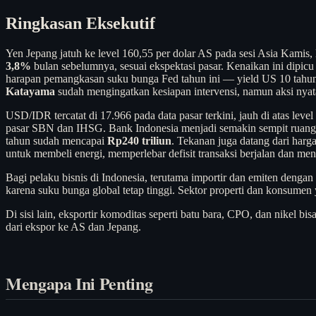
Ringkasan Eksekutif
Yen Jepang jatuh ke level 160,55 per dolar AS pada sesi Asia Kamis,
3,8%
bulan sebelumnya, sesuai ekspektasi pasar. Kenaikan ini dipicu 
harapan pemangkasan suku bunga Fed tahun ini — yield US 10 tahun
Katayama
sudah mengingatkan kesiapan intervensi, namun aksi nyata
USD/IDR tercatat di 17.966 pada data pasar terkini, jauh di atas lev
pasar SBN dan IHSG. Bank Indonesia menjadi semakin sempit ruang g
tahun sudah mencapai
Rp240 triliun
. Tekanan juga datang dari harg
untuk membeli energi, memperlebar defisit transaksi berjalan dan 
Bagi pelaku bisnis di Indonesia, terutama importir dan emiten denga
karena suku bunga global tetap tinggi. Sektor properti dan konsume
Di sisi lain, eksportir komoditas seperti batu bara, CPO, dan nikel b
dari ekspor ke AS dan Jepang.
Mengapa Ini Penting