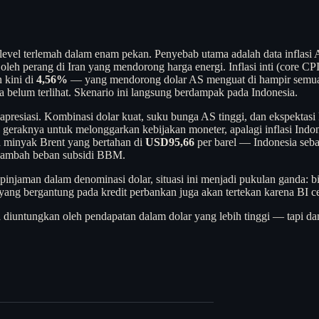
 level terlemah dalam enam pekan. Penyebab utama adalah data inflasi
oleh perang di Iran yang mendorong harga energi. Inflasi inti (core CP
 kini di
4,56%
— yang mendorong dolar AS menguat di hampir semua 
 belum terlihat. Skenario ini langsung berdampak pada Indonesia.
el apresiasi. Kombinasi dolar kuat, suku bunga AS tinggi, dan ekspekta
eraknya untuk melonggarkan kebijakan moneter, apalagi inflasi Indon
a minyak Brent yang bertahan di
USD95,66
per barel — Indonesia seba
menambah beban subsidi BBM.
n pinjaman dalam denominasi dolar, situasi ini menjadi pukulan ganda: 
n yang bergantung pada kredit perbankan juga akan tertekan karena BI
isa diuntungkan oleh pendapatan dalam dolar yang lebih tinggi — tapi d