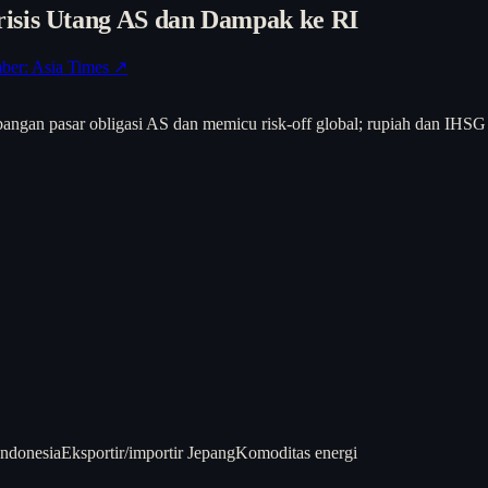
isis Utang AS dan Dampak ke RI
ber: Asia Times ↗
ngan pasar obligasi AS dan memicu risk-off global; rupiah dan IHSG 
Indonesia
Eksportir/importir Jepang
Komoditas energi