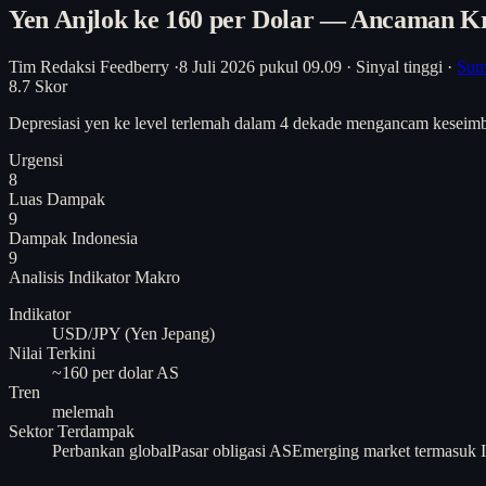
Yen Anjlok ke 160 per Dolar — Ancaman Kr
Tim Redaksi Feedberry
·
8 Juli 2026 pukul 09.09
·
Sinyal tinggi
·
Sum
8.7
Skor
Depresiasi yen ke level terlemah dalam 4 dekade mengancam keseimba
Urgensi
8
Luas Dampak
9
Dampak Indonesia
9
Analisis
Indikator Makro
Indikator
USD/JPY (Yen Jepang)
Nilai Terkini
~160 per dolar AS
Tren
melemah
Sektor Terdampak
Perbankan global
Pasar obligasi AS
Emerging market termasuk 