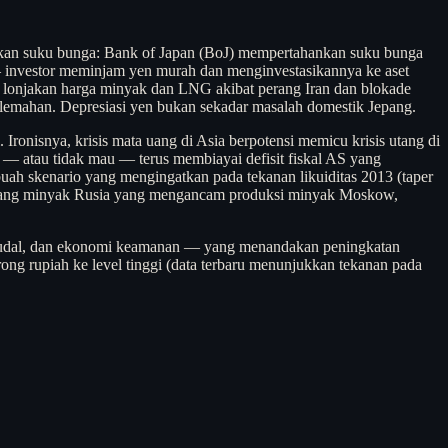
jakan suku bunga: Bank of Japan (BoJ) mempertahankan suku bunga
— investor meminjam yen murah dan menginvestasikannya ke aset
pi lonjakan harga minyak dan LNG akibat perang Iran dan blokade
elemahan. Depresiasi yen bukan sekadar masalah domestik Jepang.
ronisnya, krisis mata uang di Asia berpotensi memicu krisis utang di
u — atau tidak mau — terus membiayai defisit fiskal AS yang
uah skenario yang mengingatkan pada tekanan likuiditas 2013 (taper
ap kilang minyak Rusia yang mengancam produksi minyak Moskow,
e, rudal, dan ekonomi keamanan — yang menandakan peningkatan
rong rupiah ke level tinggi (data terbaru menunjukkan tekanan pada