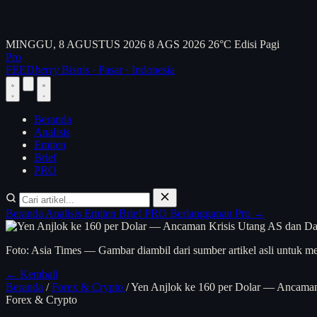
MINGGU, 8 AGUSTUS 2026
8 AGS 2026
26°C
Edisi Pagi
Pro
FEED
berry
Bisnis · Pasar · Indonesia
Beranda
Analisis
Emiten
Brief
PRO
Beranda
Analisis
Emiten
Brief
PRO
Berlangganan Pro →
Foto: Asia Times — Gambar diambil dari sumber artikel asli untuk me
← Kembali
Beranda
/
Forex & Crypto
/
Yen Anjlok ke 160 per Dolar — Ancama
Forex & Crypto