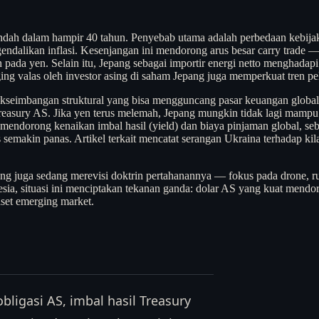
rendah dalam hampir 40 tahun. Penyebab utama adalah perbedaan kebi
ndalikan inflasi. Kesenjangan ini mendorong arus besar carry trade 
 pada yen. Selain itu, Jepang sebagai importir energi netto menghada
ng valas oleh investor asing di saham Jepang juga memperkuat tren p
kseimbangan struktural yang bisa mengguncang pasar keuangan global. I
i Treasury AS. Jika yen terus melemah, Jepang mungkin tidak lagi mamp
endorong kenaikan imbal hasil (yield) dan biaya pinjaman global, seb
teks semakin panas. Artikel terkait mencatat serangan Ukraina terhad
 Jepang juga sedang merevisi doktrin pertahanannya — fokus pada dron
nesia, situasi ini menciptakan tekanan ganda: dolar AS yang kuat mendo
set emerging market.
ligasi AS, imbal hasil Treasury