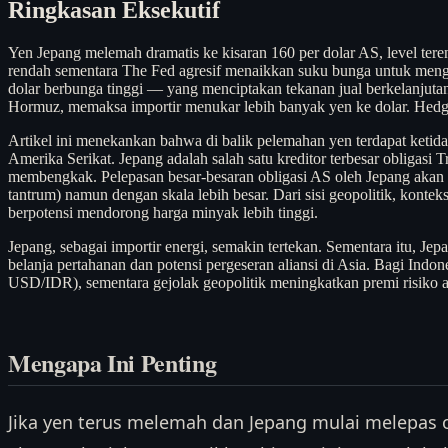
Ringkasan Eksekutif
Yen Jepang melemah dramatis ke kisaran 160 per dolar AS, level te
rendah sementara The Fed agresif menaikkan suku bunga untuk menge
dolar berbunga tinggi — yang menciptakan tekanan jual berkelanjutan
Hormuz, memaksa importir menukar lebih banyak yen ke dolar. Hedgi
Artikel ini menekankan bahwa di balik pelemahan yen terdapat ketida
Amerika Serikat. Jepang adalah salah satu kreditor terbesar obligas
membengkak. Pelepasan besar-besaran obligasi AS oleh Jepang akan m
tantrum) namun dengan skala lebih besar. Dari sisi geopolitik, kon
berpotensi mendorong harga minyak lebih tinggi.
Jepang, sebagai importir energi, semakin tertekan. Sementara itu,
belanja pertahanan dan potensi pergeseran aliansi di Asia. Bagi Indo
USD/IDR), sementara gejolak geopolitik meningkatkan premi risiko a
Mengapa Ini Penting
Jika yen terus melemah dan Jepang mulai melepas ob