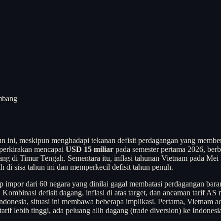
mbang
n ini, meskipun menghadapi tekanan defisit perdagangan yang memben
perkirakan mencapai
USD 15 miliar
pada semester pertama 2026, berba
ng di Timur Tengah. Sementara itu, inflasi tahunan Vietnam pada Mei 
 di sisa tahun ini dan memperkecil defisit tahun penuh.
p impor dari 60 negara yang dinilai gagal membatasi perdagangan baran
 Kombinasi defisit dagang, inflasi di atas target, dan ancaman tarif
onesia, situasi ini membawa beberapa implikasi. Pertama, Vietnam ada
f lebih tinggi, ada peluang alih dagang (trade diversion) ke Indonesi