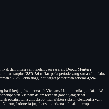
gkak dan inflasi yang melampaui sasaran. Deputi
Menteri
lik dari surplus
USD 7,6 miliar
pada periode yang sama tahun lalu.
tercatat
5,6%
, lebih tinggi dari target pemerintah sebesar
4,5%
.
g hasil kerja paksa, termasuk Vietnam. Hanoi menilai penilaian AS
 AS menempatkan Vietnam dalam tekanan ganda yang dapat
lah pesaing langsung ekspor manufaktur (tekstil, elektronik) yang
a. Namun, Indonesia juga berisiko terkena kebijakan serupa.