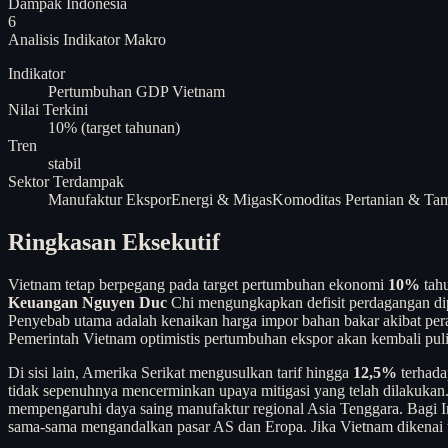
Dampak Indonesia
6
Analisis
Indikator Makro
Indikator
Pertumbuhan GDP Vietnam
Nilai Terkini
10% (target tahunan)
Tren
stabil
Sektor Terdampak
Manufaktur Ekspor
Energi & Migas
Komoditas Pertanian & Ta
Ringkasan Eksekutif
Vietnam tetap berpegang pada target pertumbuhan ekonomi
10%
tahu
Keuangan Nguyen Duc
Chi mengungkapkan defisit perdagangan di
Penyebab utama adalah kenaikan harga impor bahan bakar akibat pera
Pemerintah Vietnam optimistis pertumbuhan ekspor akan kembali pulih
Di sisi lain, Amerika Serikat mengusulkan tarif hingga
12,5%
terhada
tidak sepenuhnya mencerminkan upaya mitigasi yang telah dilakukan.
mempengaruhi daya saing manufaktur regional Asia Tenggara. Bagi Ind
sama-sama mengandalkan pasar AS dan Eropa. Jika Vietnam dikenai tari