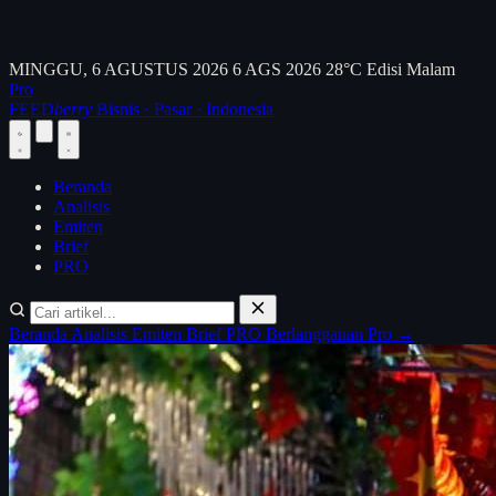
MINGGU, 6 AGUSTUS 2026
6 AGS 2026
28°C
Edisi Malam
Pro
FEED
berry
Bisnis · Pasar · Indonesia
Beranda
Analisis
Emiten
Brief
PRO
Beranda
Analisis
Emiten
Brief
PRO
Berlangganan Pro →