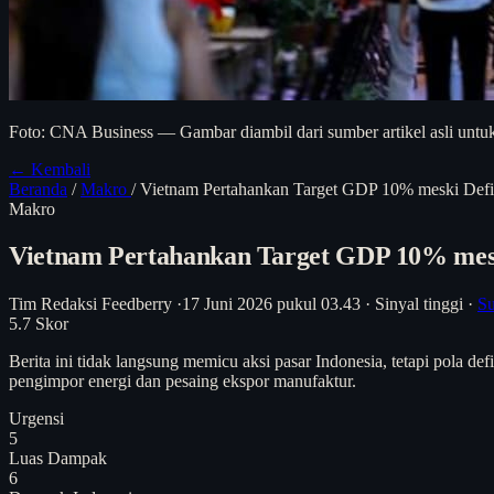
Foto: CNA Business — Gambar diambil dari sumber artikel asli untuk
← Kembali
Beranda
/
Makro
/
Vietnam Pertahankan Target GDP 10% meski Def
Makro
Vietnam Pertahankan Target GDP 10% mes
Tim Redaksi Feedberry
·
17 Juni 2026 pukul 03.43
·
Sinyal tinggi
·
S
5.7
Skor
Berita ini tidak langsung memicu aksi pasar Indonesia, tetapi pola d
pengimpor energi dan pesaing ekspor manufaktur.
Urgensi
5
Luas Dampak
6