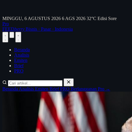
MINGGU, 6 AGUSTUS 2026
6 AGS 2026
32°C
Edisi Sore
Pro
FEED
berry
Bisnis · Pasar · Indonesia
Beranda
Analisis
Emiten
Brief
PRO
Beranda
Analisis
Emiten
Brief
PRO
Berlangganan Pro →