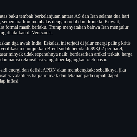
atas baku tembak berkelanjutan antara AS dan Iran selama dua hari
an, sementara Iran membalas dengan rudal dan drone ke Kuwait,
ecara formal masih berlaku. Trump menyatakan bahwa Iran mengulur
ng dilakukan di Venezuela.
tiga awak India. Eskalasi ini terjadi di jalur energi paling kritis
erverifikasi menunjukkan Brent sudah berada di $93,62 per barel,
sar minyak tidak sepenuhnya naik; berdasarkan artikel terkait, harga
dan narasi rekonsiliasi yang diperdagangkan oleh pasar.
bsidi energi dan defisit APBN akan membengkak; sebaliknya, jika
usaha: volatilitas harga minyak dan tekanan pada rupiah dapat
p inflasi.