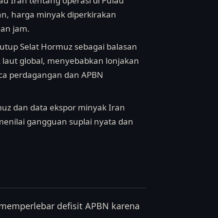
au Iran tentang operasi di Pulau
n, harga minyak diperkirakan
gan jam.
nutup Selat Hormuz sebagai balasan
 laut global, menyebabkan lonjakan
aca perdagangan dan APBN
ormuz dan data ekspor minyak Iran
menilai gangguan suplai nyata dan
 memperlebar defisit APBN karena