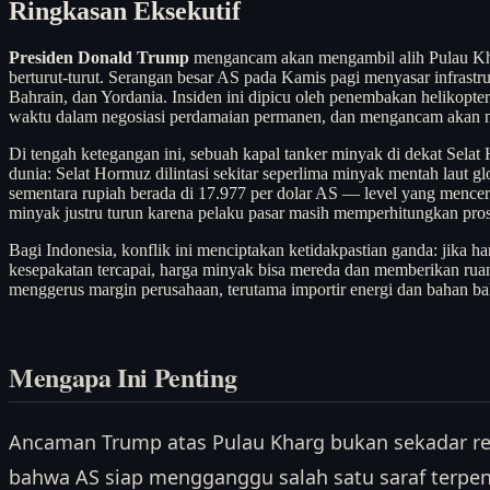
Ringkasan Eksekutif
Presiden Donald Trump
mengancam akan mengambil alih Pulau Kh
berturut-turut. Serangan besar AS pada Kamis pagi menyasar infrastr
Bahrain, dan Yordania. Insiden ini dipicu oleh penembakan helikopt
waktu dalam negosiasi perdamaian permanen, dan mengancam akan men
Di tengah ketegangan ini, sebuah kapal tanker minyak di dekat Selat 
dunia: Selat Hormuz dilintasi sekitar seperlima minyak mentah laut g
sementara rupiah berada di 17.977 per dolar AS — level yang mencermi
minyak justru turun karena pelaku pasar masih memperhitungkan prospe
Bagi Indonesia, konflik ini menciptakan ketidakpastian ganda: jika
kesepakatan tercapai, harga minyak bisa mereda dan memberikan ruang f
menggerus margin perusahaan, terutama importir energi dan bahan bak
Mengapa Ini Penting
Ancaman Trump atas Pulau Kharg bukan sekadar ret
bahwa AS siap mengganggu salah satu saraf terpent