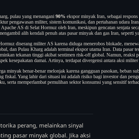
arg, pulau yang menangani
90%
ekspor minyak Iran, sebagai respons 
uktur pengawasan militer, sistem komunikasi, dan pertahanan udara Ir
er Apache AS di Selat Hormuz oleh Iran, meskipun gencatan senjata s
gambil alih kendali penuh atas pasar minyak dan gas Iran, seperti ya
Hormuz diserang militer AS karena diduga menerobos blokade, menewaskan 
lobal, dan Pulau Kharg adalah terminal ekspor utama Iran. Data pasar t
nkan tekanan tinggi akibat sentimen risk-off global. Namun, reaksi pa
k kesepakatan damai. Artinya, terdapat divergensi antara aksi militer 
 harga minyak benar-benar melonjak karena gangguan pasokan, beban su
iskal. Yang lahir dari situasi ini adalah risiko bagi investor dan peng
u, serta memperlambat pemulihan sektor konsumsi yang sensitif terhada
orika perang, melainkan sinyal
ing pasar minyak global. Jika aksi