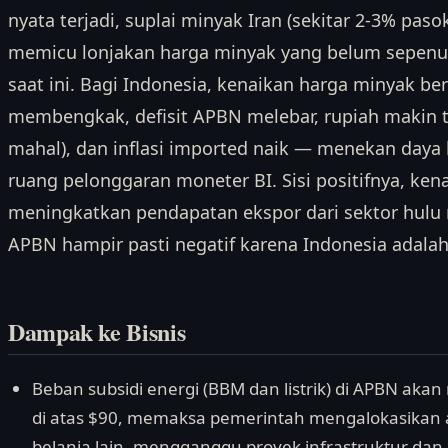
nyata terjadi, suplai minyak Iran (sekitar 2-3% paso
memicu lonjakan harga minyak yang belum sepenuh
saat ini. Bagi Indonesia, kenaikan harga minyak ber
membengkak, defisit APBN melebar, rupiah makin t
mahal), dan inflasi imported naik — menekan daya
ruang pelonggaran moneter BI. Sisi positifnya, ken
meningkatkan pendapatan ekspor dari sektor hulu
APBN hampir pasti negatif karena Indonesia adalah
Dampak ke Bisnis
Beban subsidi energi (BBM dan listrik) di APBN aka
di atas $90, memaksa pemerintah mengalokasika
belanja lain, mengganggu proyek infrastruktur dan