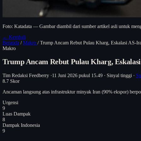
Foto: Katadata — Gambar diambil dari sumber artikel asli untuk meng
← Kembali
Beranda
/
Makro
/
Trump Ancam Rebut Pulau Kharg, Eskalasi AS-I
Makro
Trump Ancam Rebut Pulau Kharg, Eskalas
Tim Redaksi Feedberry
·
11 Juni 2026 pukul 15.49
·
Sinyal tinggi
·
Su
8.7
Skor
Ancaman langsung atas infrastruktur minyak Iran (90% ekspor) berpo
Urgensi
9
Luas Dampak
8
Dampak Indonesia
9