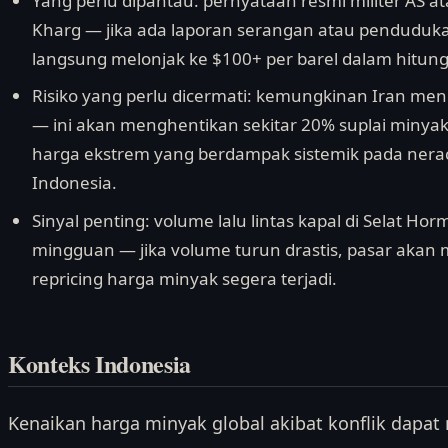
Yang perlu dipantau: pernyataan resmi militer AS at
Kharg — jika ada laporan serangan atau penduduka
langsung melonjak ke $100+ per barel dalam hitun
Risiko yang perlu dicermati: kemungkinan Iran me
— ini akan menghentikan sekitar 20% suplai minyak
harga ekstrem yang berdampak sistemik pada ner
Indonesia.
Sinyal penting: volume lalu lintas kapal di Selat H
mingguan — jika volume turun drastis, pasar akan 
repricing harga minyak segera terjadi.
Konteks Indonesia
Kenaikan harga minyak global akibat konflik dapat