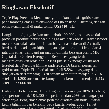
Ringkasan Eksekutif
Triple Flag Precious Metals mengumumkan akuisisi goldstream
pada tambang emas Ravenswood di Queensland, Australia, dengan
pembayaran tunai di muka senilai
US$440 juta
.
Langkah ini diproyeksikan menambah 100.000 ons emas ke dalam
proyeksi produksi perusahaan hingga akhir dekade ini. Ravenswood
merupakan salah satu dari 10 tambang emas terbesar di Australia
berdasarkan cadangan bijih, dengan sejarah produksi lebih dari 4
juta ons emas. Tambang ini saat ini dimiliki bersama oleh EMR
Capital dan Golden Energy and Resources, yang telah
menginvestasikan lebih dari A$830 juta sejak mengakuisisi aset
tersebut dari Resolute Mining pada 2020. Di bawah perjanjian
goldstream, Triple Flag berhak membeli
5,5%
emas yang dapat
dibayarkan dari tambang. Tarif stream akan turun menjadi
3,75%
setelah 194.200 ons emas terkumpul, dan kemudian menjadi
2,5%
setelah 253.000 ons.
Untuk pembelian emas, Triple Flag akan membayar
10%
dari harga
spot per ons untuk 194.200 ons pertama, dan
20%
dari harga spot
setelahnya. Pengiriman emas pertama dijadwalkan mulai kuartal
ketiga tahun ini dan berakhir pada kuartal kedua 2028. Target
pengiriman emas kuartalan kumulatif sebesar 22.928 ons, atau