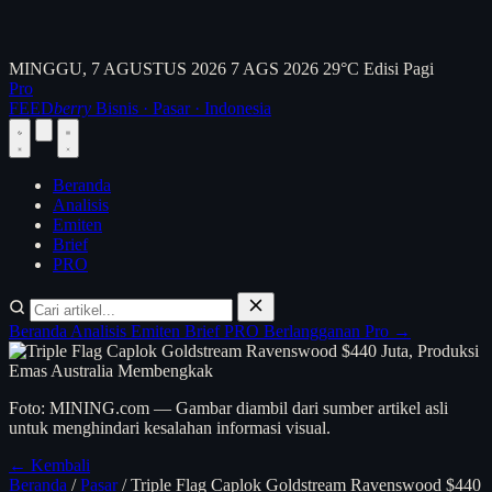
MINGGU, 7 AGUSTUS 2026
7 AGS 2026
29°C
Edisi Pagi
Pro
FEED
berry
Bisnis · Pasar · Indonesia
Beranda
Analisis
Emiten
Brief
PRO
Beranda
Analisis
Emiten
Brief
PRO
Berlangganan Pro →
Foto: MINING.com — Gambar diambil dari sumber artikel asli
untuk menghindari kesalahan informasi visual.
← Kembali
Beranda
/
Pasar
/
Triple Flag Caplok Goldstream Ravenswood $440