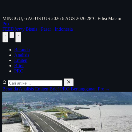
MINGGU, 6 AGUSTUS 2026
6 AGS 2026
28°C
Edisi Malam
Pro
FEED
berry
Bisnis · Pasar · Indonesia
Beranda
Analisis
Emiten
Brief
PRO
Beranda
Analisis
Emiten
Brief
PRO
Berlangganan Pro →