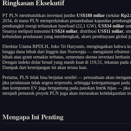
Ringkasan Eksekutif
PT PLN membutuhkan investasi jumbo
US$188 miliar
(sekitar
Rp2.9
2034, di mana PLN memperkirakan penambahan kapasitas pembangk
pembangkit energi terbarukan baseload (22,1 GW),
US$34 miliar
unt
Sisanya meliputi transmisi
US$24 miliar
, distribusi
US$11 miliar
, sm
kebutuhan pendanaan yang membengkak, akses pembiayaan global ju
Direktur Utama BPDLH, Joko Tri Haryanto, mengingatkan bahwa kond
hingga dana hibah dari Inggris dan Norwegia — mengalami efisiensi 
hibah atau grant semakin terbatas, sementara skema investasi berbasis
Dengan indeks dolar broad yang masih kuat di 119,51, tekanan pada
Dampak dari kesenjangan ini akan terasa luas.
Pertama, PLN tidak bisa berjalan sendiri — perusahaan akan mengand
jika pendanaan tidak segera terpenuhi, sehingga ketergantungan pada PL
dan komponen EV juga bergantung pada pasokan listrik hijau — jika tra
menjadi pemasok proyek PLN juga akan merasakan ketidakpastian in
Mengapa Ini Penting