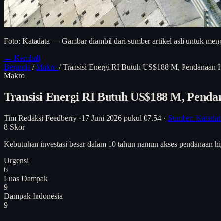
Foto: Katadata — Gambar diambil dari sumber artikel asli untuk meng
← Kembali
Beranda
/
Makro
/
Transisi Energi RI Butuh US$188 M, Pendanaan 
Makro
Transisi Energi RI Butuh US$188 M, Penda
Tim Redaksi Feedberry
·
17 Juni 2026 pukul 07.54
·
Sumber: Katada
8
Skor
Kebutuhan investasi besar dalam 10 tahun namun akses pendanaan hij
Urgensi
6
Luas Dampak
9
Dampak Indonesia
9