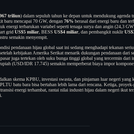
67 triliun
) dalam sepuluh tahun ke depan untuk mendukung agenda tr
it baru mencapai 70 GW, dengan
76%
berasal dari energi baru dan ter
uk energi terbarukan variabel seperti tenaga surya dan angin (24,3 GW)
art grid
US$5 miliar
, BESS
US$4 miliar
, dan pembangkit nuklir
US$3
stru semakin menyempit.
isi pendanaan hijau global saat ini sedang menghadapi tekanan seri
setelah kebijakan Amerika Serikat menarik dukungan pendanaan dari s
 pasar juga tertekan oleh suku bunga tinggi global yang tercermin dari 
 rupiah (USD/IDR 17.745) semakin memperberat biaya impor komponen 
alkan skema KPBU, investasi swasta, dan pinjaman luar negeri yang ki
TU batu bara bisa bertahan lebih lama dari rencana. Ketiga, proyek-proye
nsisi energi terhambat, rantai nilai industri hijau dalam negeri ikut te
i.