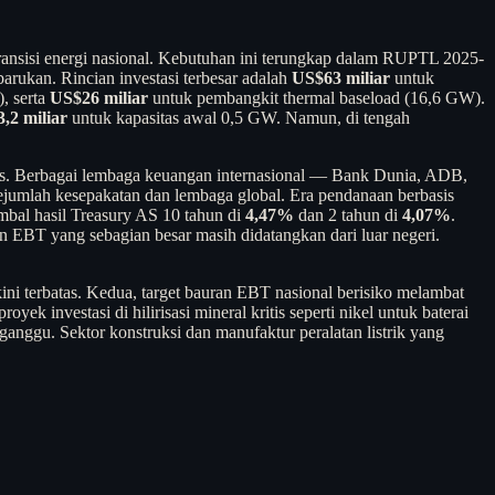
ansisi energi nasional. Kebutuhan ini terungkap dalam RUPTL 2025-
barukan. Rincian investasi terbesar adalah
US$63 miliar
untuk
, serta
US$26 miliar
untuk pembangkit thermal baseload (16,6 GW).
,2 miliar
untuk kapasitas awal 0,5 GW. Namun, di tengah
us. Berbagai lembaga keuangan internasional — Bank Dunia, ADB,
ejumlah kesepakatan dan lembaga global. Era pendanaan berbasis
imbal hasil Treasury AS 10 tahun di
4,47%
dan 2 tahun di
4,07%
.
EBT yang sebagian besar masih didatangkan dari luar negeri.
ni terbatas. Kedua, target bauran EBT nasional berisiko melambat
k investasi di hilirisasi mineral kritis seperti nikel untuk baterai
rganggu. Sektor konstruksi dan manufaktur peralatan listrik yang