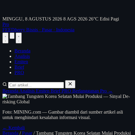
MINGGU, 8 AGUSTUS 2026
8 AGS 2026
26°C
Edisi Pagi
Pro
FEED
berry
Bisnis · Pasar · Indonesia
Beranda
Analisis
Emiten
Brief
PRO
Beranda
Analisis
Emiten
Brief
PRO
Berlangganan Pro →
Foto: MINING.com — Gambar diambil dari sumber artikel asli
untuk menghindari kesalahan informasi visual.
← Kembali
Beranda
/
Pasar
/
Tambang Tungsten Korea Selatan Mulai Produksi