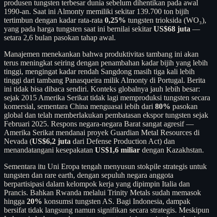
produsen tungsten terbesar dunia sebelum dihentikan pada awal
1990-an. Saat ini Almonty memiliki sekitar 139.700 ton bijih
tertimbun dengan kadar rata-rata
0,25%
tungsten trioksida (WO₃),
yang pada harga tungsten saat ini bernilai sekitar
US$68 juta
—
setara 2,6 bulan pasokan tahap awal.
Manajemen menekankan bahwa produktivitas tambang ini akan
terus meningkat seiring dengan penambahan kadar bijih yang lebih
tinggi, mengingat kadar rendah Sangdong masih tiga kali lebih
tinggi dari tambang Panasqueira milik Almonty di Portugal. Berita
ini tidak bisa dibaca sendiri. Konteks globalnya jauh lebih besar:
sejak 2015 Amerika Serikat tidak lagi memproduksi tungsten secara
komersial, sementara China menguasai lebih dari
80%
pasokan
global dan telah memberlakukan pembatasan ekspor tungsten sejak
Februari 2025. Respons negara-negara Barat sangat agresif —
Amerika Serikat mendanai proyek Guardian Metal Resources di
Nevada (
US$6,2 juta
dari Defense Production Act) dan
menandatangani kesepakatan
US$1,6 miliar
dengan Kazakhstan.
Sementara itu Uni Eropa tengah menyusun stokpile strategis untuk
tungsten dan rare earth, dengan sepuluh negara anggota
berpartisipasi dalam kelompok kerja yang dipimpin Italia dan
Prancis. Bahkan Rwanda melalui Trinity Metals sudah memasok
hingga
20%
konsumsi tungsten AS. Bagi Indonesia, dampak
bersifat tidak langsung namun signifikan secara strategis. Meskipun