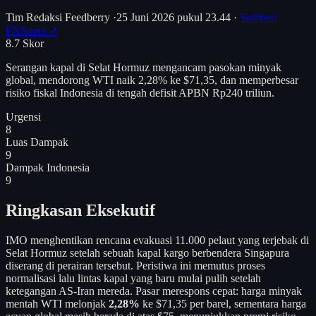
Tim Redaksi Feedberry
·
25 Juni 2026 pukul 23.44
·
Sumber:
FXStreet ↗
8.7
Skor
Serangan kapal di Selat Hormuz mengancam pasokan minyak
global, mendorong WTI naik 2,28% ke $71,35, dan memperbesar
risiko fiskal Indonesia di tengah defisit APBN Rp240 triliun.
Urgensi
8
Luas Dampak
9
Dampak Indonesia
9
Ringkasan Eksekutif
IMO menghentikan rencana evakuasi 11.000 pelaut yang terjebak di
Selat Hormuz setelah sebuah kapal kargo berbendera Singapura
diserang di perairan tersebut. Peristiwa ini memutus proses
normalisasi lalu lintas kapal yang baru mulai pulih setelah
ketegangan AS-Iran mereda. Pasar merespons cepat: harga minyak
mentah WTI melonjak
2,28%
ke $71,35 per barel, sementara harga