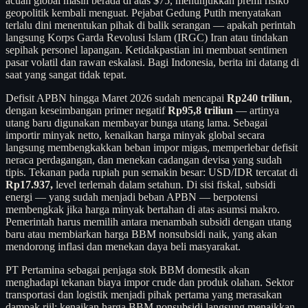
acuan global masih berada di atas $75, menunjukkan premi risiko
geopolitik kembali menguat. Pejabat Gedung Putih menyatakan
terlalu dini menentukan pihak di balik serangan — apakah perintah
langsung Korps Garda Revolusi Islam (IRGC) Iran atau tindakan
sepihak personel lapangan. Ketidakpastian ini membuat sentimen
pasar volatil dan rawan eskalasi. Bagi Indonesia, berita ini datang di
saat yang sangat tidak tepat.
Defisit APBN hingga Maret 2026 sudah mencapai
Rp240 triliun
,
dengan keseimbangan primer negatif
Rp95,8 triliun
— artinya
utang baru digunakan membayar bunga utang lama. Sebagai
importir minyak netto, kenaikan harga minyak global secara
langsung membengkakkan beban impor migas, memperlebar defisit
neraca perdagangan, dan menekan cadangan devisa yang sudah
tipis. Tekanan pada rupiah pun semakin besar: USD/IDR tercatat di
Rp17.937,
level terlemah dalam setahun. Di sisi fiskal, subsidi
energi — yang sudah menjadi beban APBN — berpotensi
membengkak jika harga minyak bertahan di atas asumsi makro.
Pemerintah harus memilih antara menambah subsidi dengan utang
baru atau membiarkan harga BBM nonsubsidi naik, yang akan
mendorong inflasi dan menekan daya beli masyarakat.
PT Pertamina sebagai penjaga stok BBM domestik akan
menghadapi tekanan biaya impor crude dan produk olahan. Sektor
transportasi dan logistik menjadi pihak pertama yang merasakan
dampak riil: kenaikan harga BBM nonsubsidi langsung menaikkan