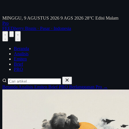
MINGGU, 9 AGUSTUS 2026
9 AGS 2026
28°C
Edisi Malam
Pro
FEED
berry
Bisnis · Pasar · Indonesia
Beranda
Analisis
Emiten
Brief
PRO
Beranda
Analisis
Emiten
Brief
PRO
Berlangganan Pro →