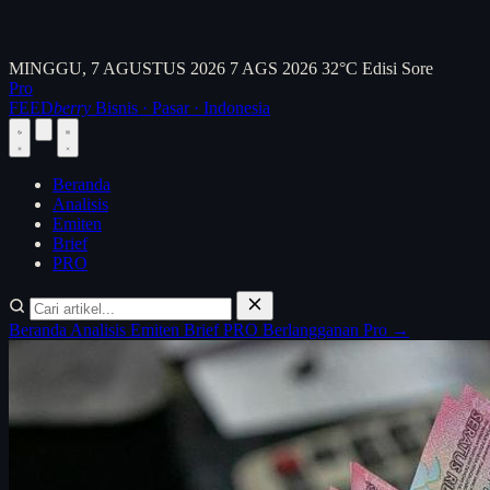
MINGGU, 7 AGUSTUS 2026
7 AGS 2026
32°C
Edisi Sore
Pro
FEED
berry
Bisnis · Pasar · Indonesia
Beranda
Analisis
Emiten
Brief
PRO
Beranda
Analisis
Emiten
Brief
PRO
Berlangganan Pro →