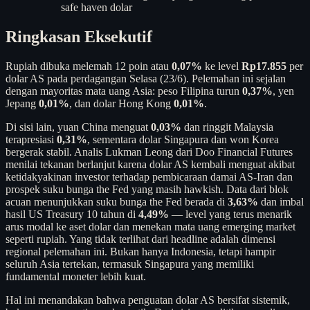
safe haven dolar
Ringkasan Eksekutif
Rupiah dibuka melemah 12 poin atau
0,07%
ke level
Rp17.855
per
dolar AS pada perdagangan Selasa (23/6). Pelemahan ini sejalan
dengan mayoritas mata uang Asia: peso Filipina turun
0,37%
, yen
Jepang
0,01%
, dan dolar Hong Kong
0,01%
.
Di sisi lain, yuan China menguat
0,03%
dan ringgit Malaysia
terapresiasi
0,31%
, sementara dolar Singapura dan won Korea
bergerak stabil. Analis Lukman Leong dari Doo Financial Futures
menilai tekanan berlanjut karena dolar AS kembali menguat akibat
ketidakyakinan investor terhadap pembicaraan damai AS-Iran dan
prospek suku bunga the Fed yang masih hawkish. Data dari blok
acuan menunjukkan suku bunga the Fed berada di
3,63%
dan imbal
hasil US Treasury 10 tahun di
4,49%
— level yang terus menarik
arus modal ke aset dolar dan menekan mata uang emerging market
seperti rupiah. Yang tidak terlihat dari headline adalah dimensi
regional pelemahan ini. Bukan hanya Indonesia, tetapi hampir
seluruh Asia tertekan, termasuk Singapura yang memiliki
fundamental moneter lebih kuat.
Hal ini menandakan bahwa penguatan dolar AS bersifat sistemik,