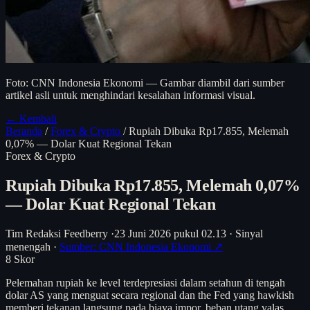
Foto: CNN Indonesia Ekonomi — Gambar diambil dari sumber
artikel asli untuk menghindari kesalahan informasi visual.
← Kembali
Beranda
/
Forex & Crypto
/
Rupiah Dibuka Rp17.855, Melemah
0,07% — Dolar Kuat Regional Tekan
Forex & Crypto
Rupiah Dibuka Rp17.855, Melemah 0,07%
— Dolar Kuat Regional Tekan
Tim Redaksi Feedberry
·
23 Juni 2026 pukul 02.13
·
Sinyal
menengah
·
Sumber: CNN Indonesia Ekonomi ↗
8
Skor
Pelemahan rupiah ke level terdepresiasi dalam setahun di tengah
dolar AS yang menguat secara regional dan the Fed yang hawkish
memberi tekanan langsung pada biaya impor, beban utang valas,