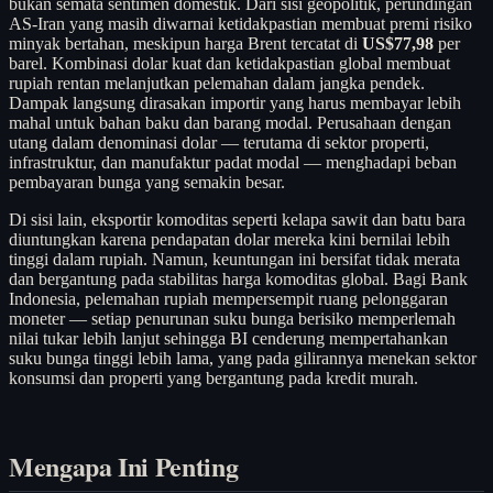
bukan semata sentimen domestik. Dari sisi geopolitik, perundingan
AS-Iran yang masih diwarnai ketidakpastian membuat premi risiko
minyak bertahan, meskipun harga Brent tercatat di
US$77,98
per
barel. Kombinasi dolar kuat dan ketidakpastian global membuat
rupiah rentan melanjutkan pelemahan dalam jangka pendek.
Dampak langsung dirasakan importir yang harus membayar lebih
mahal untuk bahan baku dan barang modal. Perusahaan dengan
utang dalam denominasi dolar — terutama di sektor properti,
infrastruktur, dan manufaktur padat modal — menghadapi beban
pembayaran bunga yang semakin besar.
Di sisi lain, eksportir komoditas seperti kelapa sawit dan batu bara
diuntungkan karena pendapatan dolar mereka kini bernilai lebih
tinggi dalam rupiah. Namun, keuntungan ini bersifat tidak merata
dan bergantung pada stabilitas harga komoditas global. Bagi Bank
Indonesia, pelemahan rupiah mempersempit ruang pelonggaran
moneter — setiap penurunan suku bunga berisiko memperlemah
nilai tukar lebih lanjut sehingga BI cenderung mempertahankan
suku bunga tinggi lebih lama, yang pada gilirannya menekan sektor
konsumsi dan properti yang bergantung pada kredit murah.
Mengapa Ini Penting