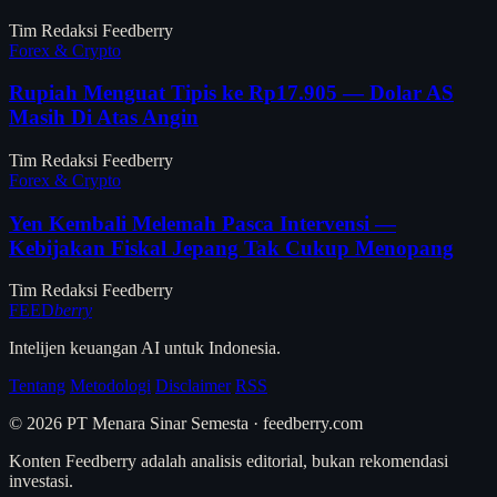
Tim Redaksi Feedberry
Forex & Crypto
Rupiah Menguat Tipis ke Rp17.905 — Dolar AS
Masih Di Atas Angin
Tim Redaksi Feedberry
Forex & Crypto
Yen Kembali Melemah Pasca Intervensi —
Kebijakan Fiskal Jepang Tak Cukup Menopang
Tim Redaksi Feedberry
FEED
berry
Intelijen keuangan AI untuk Indonesia.
Tentang
Metodologi
Disclaimer
RSS
© 2026 PT Menara Sinar Semesta · feedberry.com
Konten Feedberry adalah analisis editorial, bukan rekomendasi
investasi.