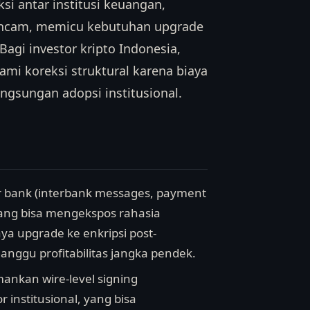
ksi antar institusi keuangan,
erancam, memicu kebutuhan upgrade
gi investor kripto Indonesia,
lami koreksi struktural karena biaya
gsungan adopsi institusional.
r bank (interbank messages, payment
yang bisa mengekspos rahasia
ya upgrade ke enkripsi post-
anggu profitabilitas jangka pendek.
nkan wire-level signing
 institusional, yang bisa