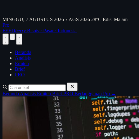
MINGGU, 7 AGUSTUS 2026
7 AGS 2026
28°C
Edisi Malam
Pro
FEED
berry
Bisnis · Pasar · Indonesia
Beranda
Analisis
Emiten
Brief
PRO
Beranda
Analisis
Emiten
Brief
PRO
Berlangganan Pro →