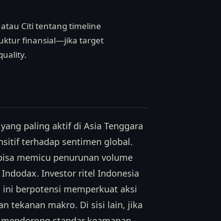
atau Citi tentang timeline
ktur finansial—jika target
uality.
yang paling aktif di Asia Tenggara
sitif terhadap sentimen global.
 bisa memicu penurunan volume
 Indodax. Investor ritel Indonesia
a ini berpotensi memperkuat aksi
n tekanan makro. Di sisi lain, jika
g mendorong standar keamanan