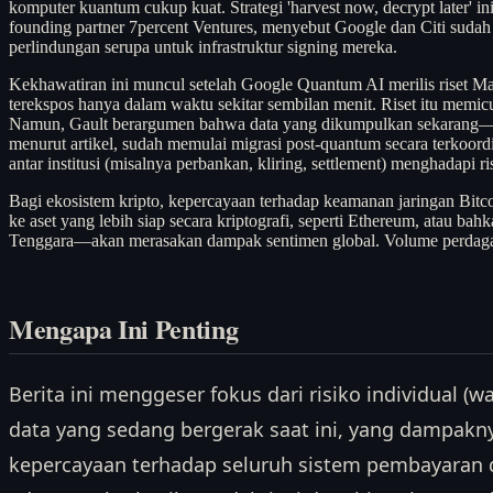
komputer kuantum cukup kuat. Strategi 'harvest now, decrypt later' i
founding partner 7percent Ventures, menyebut Google dan Citi sudah
perlindungan serupa untuk infrastruktur signing mereka.
Kekhawatiran ini muncul setelah Google Quantum AI merilis riset 
terekspos hanya dalam waktu sekitar sembilan menit. Riset itu memicu
Namun, Gault berargumen bahwa data yang dikumpulkan sekarang—tan
menurut artikel, sudah memulai migrasi post-quantum secara terkoordi
antar institusi (misalnya perbankan, kliring, settlement) menghadapi ri
Bagi ekosistem kripto, kepercayaan terhadap keamanan jaringan Bitco
ke aset yang lebih siap secara kriptografi, seperti Ethereum, atau bah
Tenggara—akan merasakan dampak sentimen global. Volume perdagangan
Mengapa Ini Penting
Berita ini menggeser fokus dari risiko individual (wa
data yang sedang bergerak saat ini, yang dampak
kepercayaan terhadap seluruh sistem pembayaran di