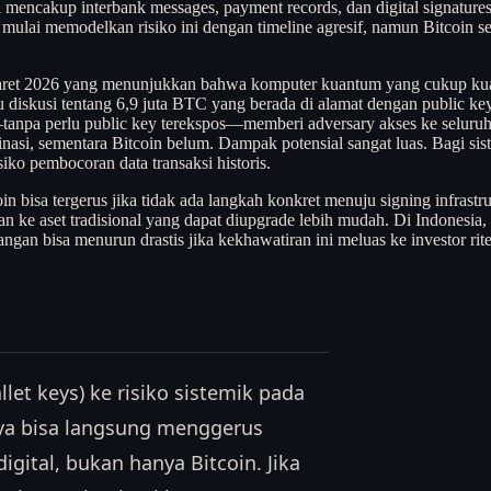
ni mencakup interbank messages, payment records, dan digital signatures
 mulai memodelkan risiko ini dengan timeline agresif, namun Bitcoin 
Maret 2026 yang menunjukkan bahwa komputer kuantum yang cukup kuat 
 diskusi tentang 6,9 juta BTC yang berada di alamat dengan public key
pa perlu public key terekspos—memberi adversary akses ke seluruh 
nasi, sementara Bitcoin belum. Dampak potensial sangat luas. Bagi siste
siko pembocoran data transaksi historis.
in bisa tergerus jika tidak ada langkah konkret menuju signing infras
kan ke aset tradisional yang dapat diupgrade lebih mudah. Di Indonesia, 
 bisa menurun drastis jika kekhawatiran ini meluas ke investor rite
llet keys) ke risiko sistemik pada
nya bisa langsung menggerus
gital, bukan hanya Bitcoin. Jika