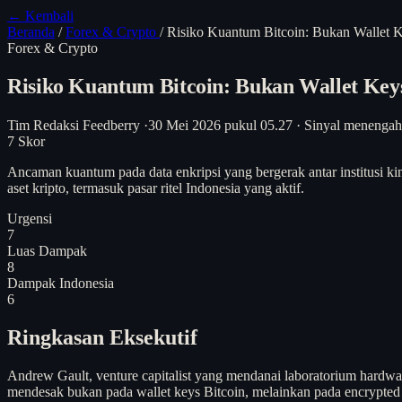
← Kembali
Beranda
/
Forex & Crypto
/
Risiko Kuantum Bitcoin: Bukan Wallet K
Forex & Crypto
Risiko Kuantum Bitcoin: Bukan Wallet Keys
Tim Redaksi Feedberry
·
30 Mei 2026 pukul 05.27
·
Sinyal menengah
7
Skor
Ancaman kuantum pada data enkripsi yang bergerak antar institusi k
aset kripto, termasuk pasar ritel Indonesia yang aktif.
Urgensi
7
Luas Dampak
8
Dampak Indonesia
6
Ringkasan Eksekutif
Andrew Gault, venture capitalist yang mendanai laboratorium hardw
mendesak bukan pada wallet keys Bitcoin, melainkan pada encrypted a