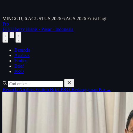
MINGGU, 6 AGUSTUS 2026
6 AGS 2026
Edisi Pagi
Pro
FEED
berry
Bisnis · Pasar · Indonesia
Beranda
Analisis
Emiten
Brief
PRO
Beranda
Analisis
Emiten
Brief
PRO
Berlangganan Pro →