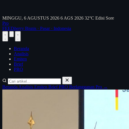
MINGGU, 6 AGUSTUS 2026
6 AGS 2026
32°C
Edisi Sore
Pro
FEED
berry
Bisnis · Pasar · Indonesia
Beranda
Analisis
Emiten
Brief
PRO
Beranda
Analisis
Emiten
Brief
PRO
Berlangganan Pro →