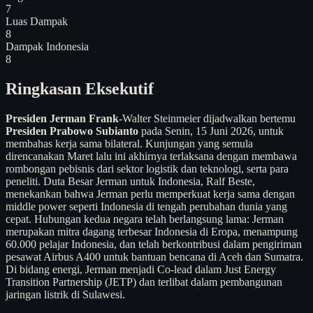
7
Luas Dampak
8
Dampak Indonesia
8
Ringkasan Eksekutif
Presiden Jerman Frank
-Walter Steinmeier dijadwalkan bertemu
Presiden Prabowo Subianto
pada Senin, 15 Juni 2026, untuk
membahas kerja sama bilateral. Kunjungan yang semula
direncanakan Maret lalu ini akhirnya terlaksana dengan membawa
rombongan pebisnis dari sektor logistik dan teknologi, serta para
peneliti. Duta Besar Jerman untuk Indonesia, Ralf Beste,
menekankan bahwa Jerman perlu memperkuat kerja sama dengan
middle power seperti Indonesia di tengah perubahan dunia yang
cepat. Hubungan kedua negara telah berlangsung lama: Jerman
merupakan mitra dagang terbesar Indonesia di Eropa, menampung
60.000 pelajar Indonesia, dan telah berkontribusi dalam pengiriman
pesawat Airbus A400 untuk bantuan bencana di Aceh dan Sumatra.
Di bidang energi, Jerman menjadi Co-lead dalam Just Energy
Transition Partnership (JETP) dan terlibat dalam pembangunan
jaringan listrik di Sulawesi.