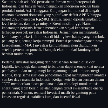
Saat ini sudah ada 200 perusahaan Jerman yang beroperasi di
Indonesia, dan banyak yang menjadikan Indonesia sebagai basis
produksi untuk Asia Tenggara. Kunjungan ini muncul di tengah
tekanan ekonomi domestik yang signifikan: defisit APBN hingga
Maret 2026 mencapai
Rp240,1 triliun
, rupiah diperdagangkan di
level tertekan, dan harga minyak Brent masih tinggi. Namun,
kedatangan pebisnis Jerman memberikan sinyal kepercayaan
terhadap prospek investasi Indonesia. Jerman juga menginginkan
lebih banyak pekerja Indonesia di bidang kesehatan, yang membuka
peluang bagi tenaga kerja terampil. Potensi penandatanganan nota
kesepahaman (MoU) investasi kemungkinan akan diumumkan
setelah pertemuan puncak. Dampak ekonomi dari kunjungan ini
bersifat multidimensi.
Pertama, investasi langsung dari perusahaan Jerman di sektor
logistik, teknologi, dan energi terbarukan dapat memperkuat neraca
pembayaran dan mengurangi ketergantungan pada impor energi.
Kedua, kerja sama riset dan pendidikan dapat meningkatkan kualitas
sumber daya manusia Indonesia. Ketiga, keterlibatan Jerman dalam
JETP memberikan akses pendanaan dan teknologi untuk transisi
energi yang lebih bersih, sejalan dengan target swasembada energi
pemerintah. Namun, realisasi investasi masih bergantung pada
kepastian regulasi, stabilitas kurs, dan insentif fiskal.