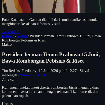
Foto: Katadata — Gambar diambil dari sumber artikel asli untuk
menghindari kesalahan informasi visual.
← Kembali
Beranda
/
Makro
/
Presiden Jerman Temui Prabowo 15 Juni, Bawa
Rombongan Pebisnis & Riset
Makro
Presiden Jerman Temui Prabowo 15 Juni,
Bawa Rombongan Pebisnis & Riset
Tim Redaksi Feedberry
·
12 Juni 2026 pukul 12.27
·
Sinyal
menengah
·
Sumber: Katadata ↗
7.7
Skor
Kunjungan tingkat tinggi disertai rombongan bisnis menunjukkan
komitmen investasi Jerman di tengah tekanan fiskal domestik dan
pelemahan rupiah.
Urgensi