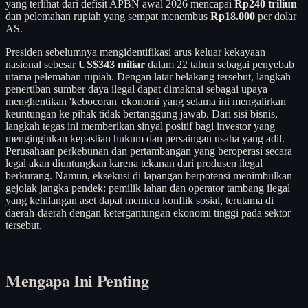
yang terlihat dari defisit APBN awal 2026 mencapai
Rp240 triliun
dan pelemahan rupiah yang sempat menembus
Rp18.000
per dolar
AS.
Presiden sebelumnya mengidentifikasi arus keluar kekayaan
nasional sebesar
US$343 miliar
dalam 22 tahun sebagai penyebab
utama pelemahan rupiah. Dengan latar belakang tersebut, langkah
penertiban sumber daya ilegal dapat dimaknai sebagai upaya
menghentikan 'kebocoran' ekonomi yang selama ini mengalirkan
keuntungan ke pihak tidak bertanggung jawab. Dari sisi bisnis,
langkah tegas ini memberikan sinyal positif bagi investor yang
menginginkan kepastian hukum dan persaingan usaha yang adil.
Perusahaan perkebunan dan pertambangan yang beroperasi secara
legal akan diuntungkan karena tekanan dari produsen ilegal
berkurang. Namun, eksekusi di lapangan berpotensi menimbulkan
gejolak jangka pendek: pemilik lahan dan operator tambang ilegal
yang kehilangan aset dapat memicu konflik sosial, terutama di
daerah-daerah dengan ketergantungan ekonomi tinggi pada sektor
tersebut.
Mengapa Ini Penting