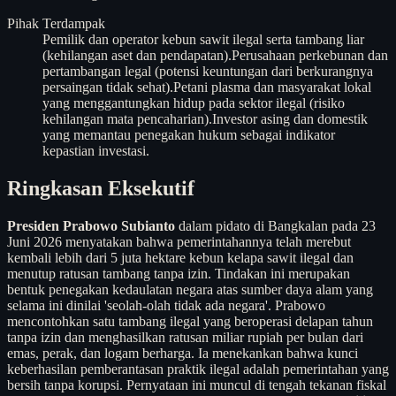
Pihak Terdampak
Pemilik dan operator kebun sawit ilegal serta tambang liar
(kehilangan aset dan pendapatan).
Perusahaan perkebunan dan
pertambangan legal (potensi keuntungan dari berkurangnya
persaingan tidak sehat).
Petani plasma dan masyarakat lokal
yang menggantungkan hidup pada sektor ilegal (risiko
kehilangan mata pencaharian).
Investor asing dan domestik
yang memantau penegakan hukum sebagai indikator
kepastian investasi.
Ringkasan Eksekutif
Presiden Prabowo Subianto
dalam pidato di Bangkalan pada 23
Juni 2026 menyatakan bahwa pemerintahannya telah merebut
kembali lebih dari 5 juta hektare kebun kelapa sawit ilegal dan
menutup ratusan tambang tanpa izin. Tindakan ini merupakan
bentuk penegakan kedaulatan negara atas sumber daya alam yang
selama ini dinilai 'seolah-olah tidak ada negara'. Prabowo
mencontohkan satu tambang ilegal yang beroperasi delapan tahun
tanpa izin dan menghasilkan ratusan miliar rupiah per bulan dari
emas, perak, dan logam berharga. Ia menekankan bahwa kunci
keberhasilan pemberantasan praktik ilegal adalah pemerintahan yang
bersih tanpa korupsi. Pernyataan ini muncul di tengah tekanan fiskal