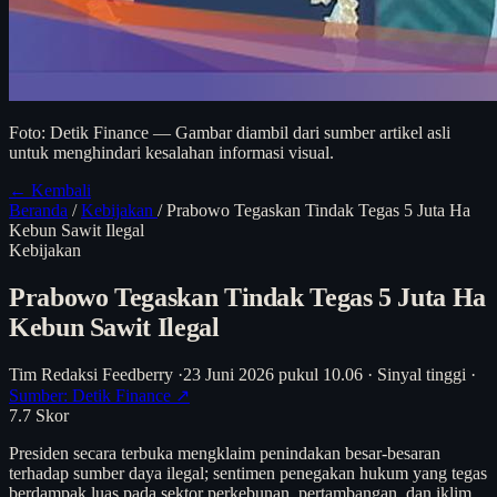
Foto: Detik Finance — Gambar diambil dari sumber artikel asli
untuk menghindari kesalahan informasi visual.
← Kembali
Beranda
/
Kebijakan
/
Prabowo Tegaskan Tindak Tegas 5 Juta Ha
Kebun Sawit Ilegal
Kebijakan
Prabowo Tegaskan Tindak Tegas 5 Juta Ha
Kebun Sawit Ilegal
Tim Redaksi Feedberry
·
23 Juni 2026 pukul 10.06
·
Sinyal tinggi
·
Sumber: Detik Finance ↗
7.7
Skor
Presiden secara terbuka mengklaim penindakan besar-besaran
terhadap sumber daya ilegal; sentimen penegakan hukum yang tegas
berdampak luas pada sektor perkebunan, pertambangan, dan iklim