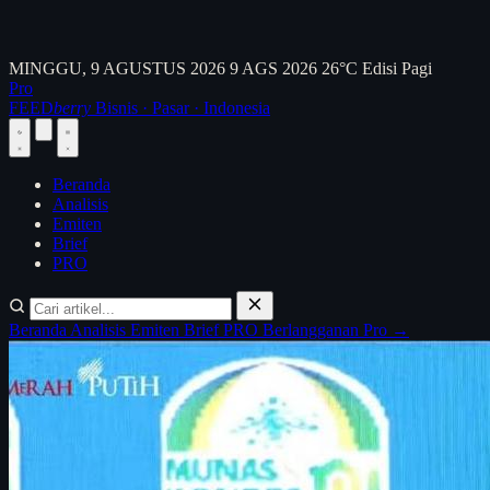
MINGGU, 9 AGUSTUS 2026
9 AGS 2026
26°C
Edisi Pagi
Pro
FEED
berry
Bisnis · Pasar · Indonesia
Beranda
Analisis
Emiten
Brief
PRO
Beranda
Analisis
Emiten
Brief
PRO
Berlangganan Pro →