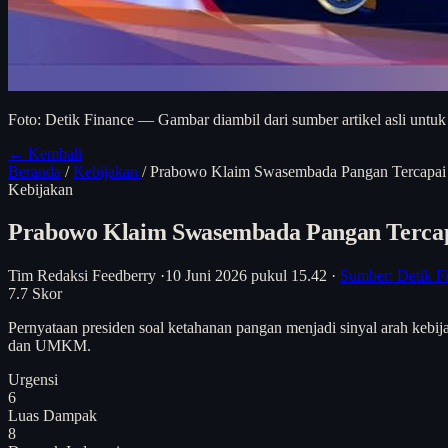
Foto: Detik Finance — Gambar diambil dari sumber artikel asli untuk
← Kembali
Beranda
/
Kebijakan
/
Prabowo Klaim Swasembada Pangan Tercapai 
Kebijakan
Prabowo Klaim Swasembada Pangan Tercap
Tim Redaksi Feedberry
·
10 Juni 2026 pukul 15.42
·
Sumber: Detik F
7.7
Skor
Pernyataan presiden soal ketahanan pangan menjadi sinyal arah kebija
dan UMKM.
Urgensi
6
Luas Dampak
8