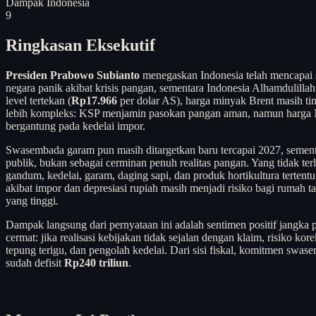
Dampak Indonesia
9
Ringkasan Eksekutif
Presiden Prabowo Subianto
menegaskan Indonesia telah mencapai 
negara panik akibat krisis pangan, sementara Indonesia Alhamdulilla
level tertekan (
Rp17.966
per dolar AS), harga minyak Brent masih tin
lebih kompleks: KSP menjamin pasokan pangan aman, namun harga M
bergantung pada kedelai impor.
Swasembada garam pun masih ditargetkan baru tercapai 2027, sementa
publik, bukan sebagai cerminan penuh realitas pangan. Yang tidak te
gandum, kedelai, garam, daging sapi, dan produk hortikultura tertent
akibat impor dan depresiasi rupiah masih menjadi risiko bagi rumah 
yang tinggi.
Dampak langsung dari pernyataan ini adalah sentimen positif jangka 
cermat: jika realisasi kebijakan tidak sejalan dengan klaim, risiko 
tepung terigu, dan pengolah kedelai. Dari sisi fiskal, komitmen sw
sudah defisit
Rp240 triliun
.