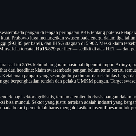
swasembada pangan di tengah peringatan PBB tentang potensi kelapar
h kuat. Prabowo juga menargetkan swasembada energi dalam tiga tahun k
ggi ($93,85 per barel), dan IHSG stagnan di 5.902. Meski klaim tersebu
inyaKita tercatat
Rp15.879
per liter — sedikit di atas HET — dan p
ra saat ini
55%
kebutuhan garam nasional dipenuhi impor. Artinya, pe
rlihat dari headline: klaim swasembada pangan belum tentu berarti se
u. Ketahanan pangan yang sesungguhnya diukur dari stabilitas harga da
tangga berpenghasilan rendah dan pelaku UMKM pangan. Target swasemba
pendek bagi sektor agribisnis, terutama emiten berbasis pangan dalam 
koreksi bisa muncul. Sektor yang justru tertekan adalah industri yang b
asembada berarti pemerintah harus mengalokasikan insentif besar untu