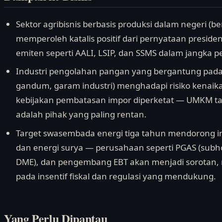
Sektor agribisnis berbasis produksi dalam negeri (b
memperoleh katalis positif dari pernyataan presid
emiten seperti AALI, LSIP, dan SSMS dalam jangka p
Industri pengolahan pangan yang bergantung pada 
gandum, garam industri) menghadapi risiko kenaika
kebijakan pembatasan impor diperketat — UMKM t
adalah pihak yang paling rentan.
Target swasembada energi tiga tahun mendorong inve
dan energi surya — perusahaan seperti PGAS (subho
DME), dan pengembang EBT akan menjadi sorotan, 
pada insentif fiskal dan regulasi yang mendukung.
Yang Perlu Dipantau