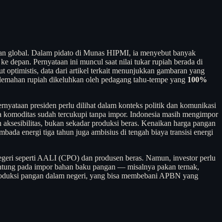
an global. Dalam pidato di Munas HIPMI, ia menyebut banyak
e depan. Pernyataan ini muncul saat nilai tukar rupiah berada di
t optimistis, data dari artikel terkait menunjukkan gambaran yang
elemahan rupiah dikeluhkan oleh pedagang tahu-tempe yang
100%
rnyataan presiden perlu dilihat dalam konteks politik dan komunikasi
mua komoditas sudah tercukupi tanpa impor. Indonesia masih mengimpor
n aksesibilitas, bukan sekadar produksi beras. Kenaikan harga pangan
da energi tiga tahun juga ambisius di tengah biaya transisi energi
negeri seperti AALI (CPO) dan produsen beras. Namun, investor perlu
ergantung pada impor bahan baku pangan — misalnya pakan ternak,
k produksi pangan dalam negeri, yang bisa membebani APBN yang