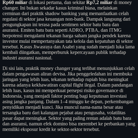
Rp60 miliar
di lokasi pertama, dan sekitar
Rp7,2 miliar
di money
changer. Ini bukan sekadar kasus kriminal biasa, melainkan
cerminan dari praktik shadow banking yang memanfaatkan celah
regulasi di sektor jasa keuangan non-bank. Dampak langsung dari
pengungkapan ini terasa pada sentimen sektor batu bara dan
asuransi. Emiten batu bara seperti ADRO, PTBA, dan ITMG
berpotensi mengalami tekanan harga saham jangka pendek karena
investor mulai mempertanyakan tata kelola dan kepatuhan di sektor
tersebut. Kasus Jiwasraya dan Asabri yang sudah menjadi luka lama
kembali diingatkan, memperburuk kepercayaan publik terhadap
industri asuransi nasional.
Di sisi lain, praktik money changer yang terlibat menunjukkan celah
dalam pengawasan aliran devisa. Jika penggeledahan ini membuka
jaringan yang lebih luas, tekanan terhadap rupiah bisa meningkat
karena adanya kekhawatiran capital flight ilegal. Dalam pandangan
lebih luas, kasus ini memperkuat persepsi risiko governance di
Indonesia, yang menjadi faktor penting bagi keputusan investasi
asing jangka panjang. Dalam 1–4 minggu ke depan, perkembangan
penyidikan menjadi kunci. Jika muncul nama-nama besar atau
tersangka baru dari kalangan pejabat atau pengusaha, volatilitas
pasar dapat meningkat. Sektor yang paling rentan adalah batu bara
dan asuransi, namun efek domino bisa merembet ke perbankan yang
memiliki eksposur kredit ke sektor-sektor tersebut.