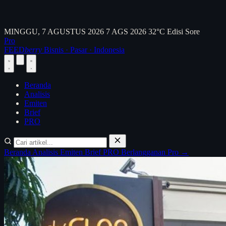
MINGGU, 7 AGUSTUS 2026
7 AGS 2026
32°C
Edisi Sore
Pro
FEED
berry
Bisnis · Pasar · Indonesia
Beranda
Analisis
Emiten
Brief
PRO
Beranda
Analisis
Emiten
Brief
PRO
Berlangganan Pro →