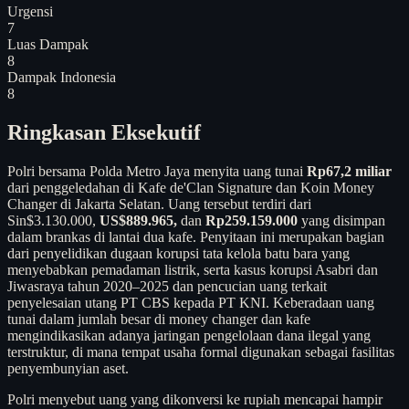
Urgensi
7
Luas Dampak
8
Dampak Indonesia
8
Ringkasan Eksekutif
Polri bersama Polda Metro Jaya menyita uang tunai
Rp67,2 miliar
dari penggeledahan di Kafe de'Clan Signature dan Koin Money
Changer di Jakarta Selatan. Uang tersebut terdiri dari
Sin$3.130.000,
US$889.965,
dan
Rp259.159.000
yang disimpan
dalam brankas di lantai dua kafe. Penyitaan ini merupakan bagian
dari penyelidikan dugaan korupsi tata kelola batu bara yang
menyebabkan pemadaman listrik, serta kasus korupsi Asabri dan
Jiwasraya tahun 2020–2025 dan pencucian uang terkait
penyelesaian utang PT CBS kepada PT KNI. Keberadaan uang
tunai dalam jumlah besar di money changer dan kafe
mengindikasikan adanya jaringan pengelolaan dana ilegal yang
terstruktur, di mana tempat usaha formal digunakan sebagai fasilitas
penyembunyian aset.
Polri menyebut uang yang dikonversi ke rupiah mencapai hampir