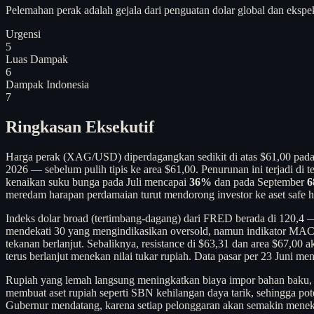
Pelemahan perak adalah gejala dari penguatan dolar global dan ekspe
Urgensi
5
Luas Dampak
6
Dampak Indonesia
7
Ringkasan Eksekutif
Harga perak (XAG/USD) diperdagangkan sedikit di atas $61,00 pada
2026 — sebelum pulih tipis ke area $61,00. Penurunan ini terjadi d
kenaikan suku bunga pada Juli mencapai
36%
dan pada September
meredam harapan perdamaian turut mendorong investor ke aset safe 
Indeks dolar broad (tertimbang-dagang) dari FRED berada di 120,4 — 
mendekati 30 yang mengindikasikan oversold, namun indikator MACD 
tekanan berlanjut. Sebaliknya, resistance di $63,31 dan area $67,00 a
terus berlanjut menekan nilai tukar rupiah. Data pasar per 23 Juni 
Rupiah yang lemah langsung meningkatkan biaya impor bahan baku, b
membuat aset rupiah seperti SBN kehilangan daya tarik, sehingga p
Gubernur mendatang, karena setiap pelonggaran akan semakin meneka