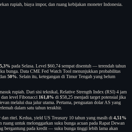
ekan rupiah, biaya impor, dan ruang kebijakan moneter Indonesia.
5,3%
pada Selasa. Level $60,74 sempat disentuh — terendah tahun
n suku bunga. Data CME Fed Watch Tool menunjukkan probabilitas
dan
50%
. Selain itu, ketegangan di Timur Tengah yang belum
uk rupiah. Dari sisi teknikal, Relative Strength Index (RSI) 4 jam
 dan level Fibonacci
161,8%
di $58,25 menjadi target potensial jika
relevan melalui dua jalur utama. Pertama, penguatan dolar AS yang
rlemah dalam satu tahun terakhir.
dan ritel. Kedua, yield US Treasury 10 tahun yang masih di
4,51%
ngan ruang untuk melonggarkan suku bunga acuan pada Rapat Dewan
g bergantung pada kredit — suku bunga tinggi lebih lama akan