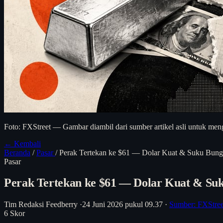
Foto: FXStreet — Gambar diambil dari sumber artikel asli untuk meng
← Kembali
Beranda
/
Pasar
/
Perak Tertekan ke $61 — Dolar Kuat & Suku Bung
Pasar
Perak Tertekan ke $61 — Dolar Kuat & Su
Tim Redaksi Feedberry
·
24 Juni 2026 pukul 09.37
·
Sumber: FXStre
6
Skor