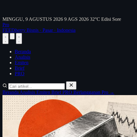
MINGGU, 9 AGUSTUS 2026
9 AGS 2026
32°C
Edisi Sore
Pro
FEED
berry
Bisnis · Pasar · Indonesia
Beranda
Analisis
Emiten
Brief
PRO
Beranda
Analisis
Emiten
Brief
PRO
Berlangganan Pro →