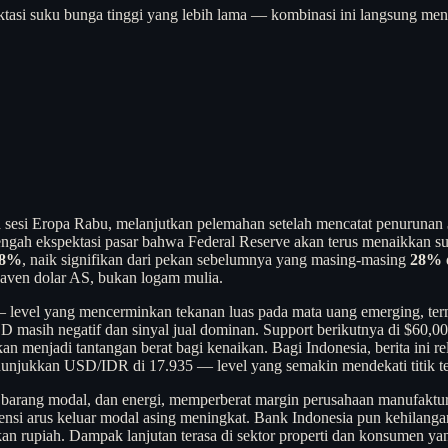
ktasi suku bunga tinggi yang lebih lama — kombinasi ini langsung men
 sesi Eropa Rabu, melanjutkan pelemahan setelah mencatat penurunan
i tengah ekspektasi pasar bahwa Federal Reserve akan terus menaikka
68%
, naik signifikan dari pekan sebelumnya yang masing-masing
28%
haven dolar AS, bukan logam mulia.
level yang mencerminkan tekanan luas pada mata uang emerging, termas
masih negatif dan sinyal jual dominan. Support berikutnya di $60,00
kan menjadi tantangan berat bagi kenaikan. Bagi Indonesia, berita ini 
menunjukkan USD/IDR di 17.935 — level yang semakin mendekati titik te
arang modal, dan energi, memperberat margin perusahaan manufaktur 
otensi arus keluar modal asing meningkat. Bank Indonesia pun kehila
n rupiah. Dampak lanjutan terasa di sektor properti dan konsumen yan