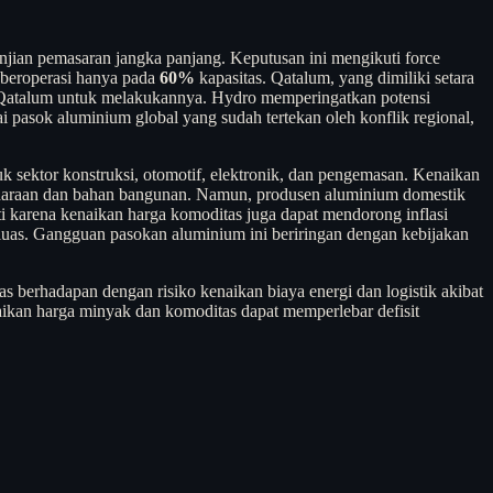
jian pemasaran jangka panjang. Keputusan ini mengikuti force
 beroperasi hanya pada
60%
kapasitas. Qatalum, yang dimiliki setara
 Qatalum untuk melakukannya. Hydro memperingatkan potensi
pasok aluminium global yang sudah tertekan oleh konflik regional,
k sektor konstruksi, otomotif, elektronik, dan pengemasan. Kenaikan
endaraan dan bahan bangunan. Namun, produsen aluminium domestik
ati karena kenaikan harga komoditas juga dapat mendorong inflasi
ih luas. Gangguan pasokan aluminium ini beriringan dengan kebijakan
as berhadapan dengan risiko kenaikan biaya energi dan logistik akibat
kan harga minyak dan komoditas dapat memperlebar defisit