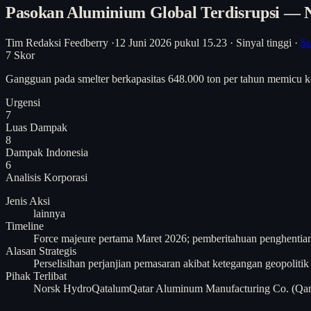
Pasokan Aluminium Global Terdisrupsi — 
Tim Redaksi Feedberry
·
12 Juni 2026 pukul 15.23
·
Sinyal tinggi
·
S
7
Skor
Gangguan pada smelter berkapasitas 648.000 ton per tahun memicu ke
Urgensi
7
Luas Dampak
8
Dampak Indonesia
6
Analisis
Korporasi
Jenis Aksi
lainnya
Timeline
Force majeure pertama Maret 2026; pemberitahuan penghentian
Alasan Strategis
Perselisihan perjanjian pemasaran akibat ketegangan geopolit
Pihak Terlibat
Norsk Hydro
Qatalum
Qatar Aluminum Manufacturing Co. (Qa