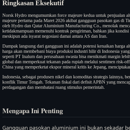
Ringkasan Eksekutif
Norsk Hydro mengumumkan force majeure kedua untuk penjualan alum
majeure pertama pada Maret 2026 akibat gangguan pasokan gas di Ti
oleh Hydro dan Qatar Aluminium Manufacturing Co., menolak menca
ketidakmampuan memenuhi kontrak pengiriman, bahkan jika kondisi op
meskipun ada isyarat negosiasi damai antara AS dan Iran.
Dampak langsung dari gangguan ini adalah potensi kenaikan harga al
harga akan membebani biaya produksi industri hilir di Indonesia y
seperti PT Inalum dan perusahaan swasta bisa menikmati margin lebih 
global dan memperkuat tekanan pada rupiah melalui sentimen risk-off.
China yang memperketat ekspor mineral kritis ke Jepang, menciptaka
Indonesia, sebagai produsen nikel dan komoditas strategis lainnya, b
konflik Timur Tengah. Tekanan fiskal dari defisit APBN yang menca
perdagangan dan membatasi ruang stimulus pemerintah.
Mengapa Ini Penting
Gangguan pasokan aluminium ini bukan sekadar ber