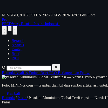
MINGGU, 9 AGUSTUS 2026
9 AGS 2026
32°C
Edisi Sore
Pro
FEED
berry
Bisnis · Pasar · Indonesia
Beranda
Analisis
Emiten
Brief
PRO
Beranda
Analisis
Emiten
Brief
PRO
Berlangganan Pro →
Foto: MINING.com — Gambar diambil dari sumber artikel asli untuk 
← Kembali
Beranda
/
Pasar
/
Pasokan Aluminium Global Terdisrupsi — Norsk H
Pasar