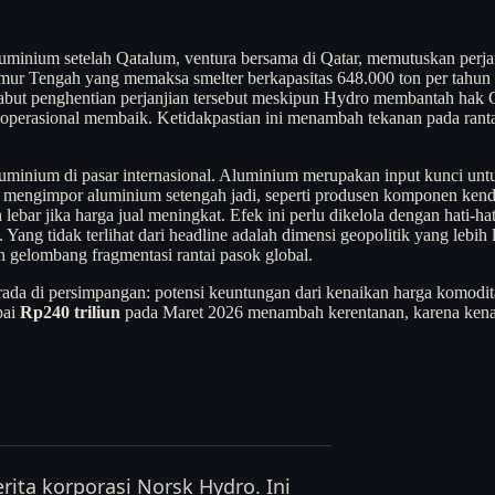
inium setelah Qatalum, ventura bersama di Qatar, memutuskan perjan
mur Tengah yang memaksa smelter berkapasitas 648.000 ton per tahun
but penghentian perjanjian tersebut meskipun Hydro membantah hak
erasional membaik. Ketidakpastian ini menambah tekanan pada rantai 
uminium di pasar internasional. Aluminium merupakan input kunci untu
ang mengimpor aluminium setengah jadi, seperti produsen komponen k
lebar jika harga jual meningkat. Efek ini perlu dikelola dengan hati-h
 Yang tidak terlihat dari headline adalah dimensi geopolitik yang leb
n gelombang fragmentasi rantai pasok global.
erada di persimpangan: potensi keuntungan dari kenaikan harga komodit
pai
Rp240 triliun
pada Maret 2026 menambah kerentanan, karena kenai
ita korporasi Norsk Hydro. Ini