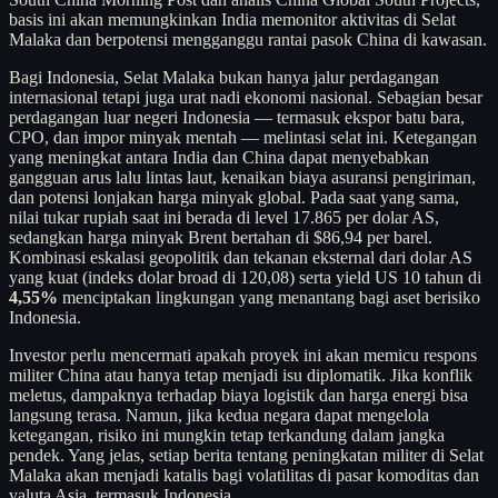
basis ini akan memungkinkan India memonitor aktivitas di Selat
Malaka dan berpotensi mengganggu rantai pasok China di kawasan.
Bagi Indonesia, Selat Malaka bukan hanya jalur perdagangan
internasional tetapi juga urat nadi ekonomi nasional. Sebagian besar
perdagangan luar negeri Indonesia — termasuk ekspor batu bara,
CPO, dan impor minyak mentah — melintasi selat ini. Ketegangan
yang meningkat antara India dan China dapat menyebabkan
gangguan arus lalu lintas laut, kenaikan biaya asuransi pengiriman,
dan potensi lonjakan harga minyak global. Pada saat yang sama,
nilai tukar rupiah saat ini berada di level 17.865 per dolar AS,
sedangkan harga minyak Brent bertahan di $86,94 per barel.
Kombinasi eskalasi geopolitik dan tekanan eksternal dari dolar AS
yang kuat (indeks dolar broad di 120,08) serta yield US 10 tahun di
4,55%
menciptakan lingkungan yang menantang bagi aset berisiko
Indonesia.
Investor perlu mencermati apakah proyek ini akan memicu respons
militer China atau hanya tetap menjadi isu diplomatik. Jika konflik
meletus, dampaknya terhadap biaya logistik dan harga energi bisa
langsung terasa. Namun, jika kedua negara dapat mengelola
ketegangan, risiko ini mungkin tetap terkandung dalam jangka
pendek. Yang jelas, setiap berita tentang peningkatan militer di Selat
Malaka akan menjadi katalis bagi volatilitas di pasar komoditas dan
valuta Asia, termasuk Indonesia.