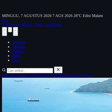
MINGGU, 7 AGUSTUS 2026
7 AGS 2026
28°C
Edisi Malam
Pro
FEED
berry
Bisnis · Pasar · Indonesia
Beranda
Analisis
Emiten
Brief
PRO
Beranda
Analisis
Emiten
Brief
PRO
Berlangganan Pro →