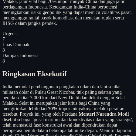
Malaka, jalur vital bagi 70% impor minyak China dan juga jalur
perdagangan Indonesia. Ketegangan India-China berpotensi
meningkatkan risiko geopolitik yang dapat memicu volatilitas pasar,
mengganggu rantai pasok komoditas, dan menekan rupiah serta
IHSG dalam jangka pendek.
Urgensi
7
Luas Dampak
8
Dampak Indonesia
8
Ringkasan Eksekutif
India memulai pembangunan pangkalan udara dan laut senilai
miliaran dolar di Pulau Great Nicobar, titik paling selatan yang
berada sekitar 3.000 km dari New Delhi dan dekat dengan Selat
Malaka. Selat ini merupakan jalur kritis bagi China yang
mengirimkan lebih dari
70%
impor minyaknya melalui perairan
tersebut. Proyek ini, yang oleh Perdana
Menteri Narendra Modi
disebut sebagai 'pusat maritim dan konektivitas udara yang strategis',
telah memasuki fase konstruksi awal dan diperkirakan dapat
beroperasi penuh dalam beberapa tahun ke depan. Menurut laporan
South China Morning Post dan analis China Global South Projects,