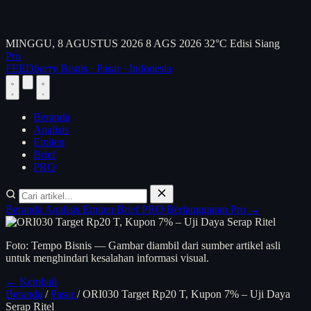
MINGGU, 8 AGUSTUS 2026
8 AGS 2026
32°C
Edisi Siang
Pro
FEED
berry
Bisnis · Pasar · Indonesia
Beranda
Analisis
Emiten
Brief
PRO
Beranda
Analisis
Emiten
Brief
PRO
Berlangganan Pro →
Foto: Tempo Bisnis — Gambar diambil dari sumber artikel asli
untuk menghindari kesalahan informasi visual.
← Kembali
Beranda
/
Pasar
/
ORI030 Target Rp20 T, Kupon 7% – Uji Daya
Serap Ritel