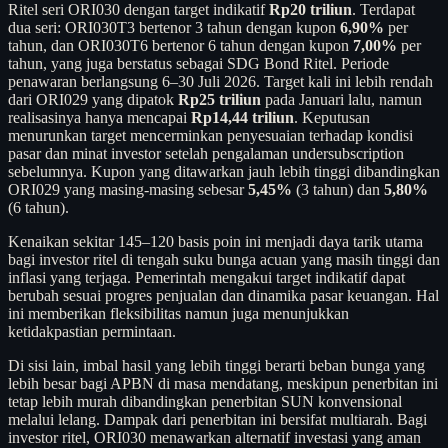
Ritel seri ORI030 dengan target indikatif
Rp20 triliun
. Terdapat
dua seri: ORI030T3 bertenor 3 tahun dengan kupon
6,90%
per
tahun, dan ORI030T6 bertenor 6 tahun dengan kupon
7,00%
per
tahun, yang juga berstatus sebagai SDG Bond Ritel. Periode
penawaran berlangsung 6–30 Juli 2026. Target kali ini lebih rendah
dari ORI029 yang dipatok
Rp25 triliun
pada Januari lalu, namun
realisasinya hanya mencapai
Rp14,44 triliun
. Keputusan
menurunkan target mencerminkan penyesuaian terhadap kondisi
pasar dan minat investor setelah pengalaman undersubscription
sebelumnya. Kupon yang ditawarkan jauh lebih tinggi dibandingkan
ORI029 yang masing-masing sebesar
5,45%
(3 tahun) dan
5,80%
(6 tahun).
Kenaikan sekitar 145–120 basis poin ini menjadi daya tarik utama
bagi investor ritel di tengah suku bunga acuan yang masih tinggi dan
inflasi yang terjaga. Pemerintah mengakui target indikatif dapat
berubah sesuai progres penjualan dan dinamika pasar keuangan. Hal
ini memberikan fleksibilitas namun juga menunjukkan
ketidakpastian permintaan.
Di sisi lain, imbal hasil yang lebih tinggi berarti beban bunga yang
lebih besar bagi APBN di masa mendatang, meskipun penerbitan ini
tetap lebih murah dibandingkan penerbitan SUN konvensional
melalui lelang. Dampak dari penerbitan ini bersifat multiarah. Bagi
investor ritel, ORI030 menawarkan alternatif investasi yang aman