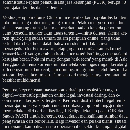
administratif kepada pelaku usaha jasa keuangan (PUJK) berupa 48
peringatan tertulis dan 17 denda.
Modus penipuan drama China ini memanfaatkan popularitas konten
hiburan daring untuk menjaring korban. Pelaku menyusup melalui
situs streaming drama, lalu menawarkan hadiah kepada penonton
yang bersedia mengerjakan tugas tertentu—mirip dengan skema get-
rich-quick yang sudah umum dalam penipuan online. Yang tidak
terlihat dari headline adalah bahwa modus ini tidak hanya
menargetkan individu awam, tetapi juga memanfaatkan psikologi
'reward kecil' yang membuat korban terus terlibat hingga mengalami
kerugian besar. Pola ini mirip dengan 'task scam' yang marak di Asia
Tenggara, di mana korban diminta melakukan tugas ringan berulang
kali dengan imbalan kecil, lalu diiming-imingi bonus lebih besar jika
setoran deposit bertambah. Dampak dari merajalelanya penipuan ini
bersifat multidimensi.
Pertama, kepercayaan masyarakat terhadap transaksi keuangan
digital—termasuk pinjaman online legal, investasi daring, dan e-
commerce—berpotensi tergerus. Kedua, industri fintech legal harus
menanggung biaya kepatuhan dan edukasi yang lebih tinggi untuk
membedakan diri dari entitas ilegal. Ketiga, tekanan pada OJK dan
Satgas PASTI untuk bergerak cepat dapat mengalihkan sumber daya
pengawasan dari sektor lain. Bagi investor dan pelaku bisnis, situasi
ini menandakan bahwa risiko operasional di sektor keuangan digital