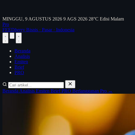
MINGGU, 9 AGUSTUS 2026
9 AGS 2026
28°C
Edisi Malam
Pro
FEED
berry
Bisnis · Pasar · Indonesia
Beranda
Analisis
Emiten
Brief
PRO
Beranda
Analisis
Emiten
Brief
PRO
Berlangganan Pro →