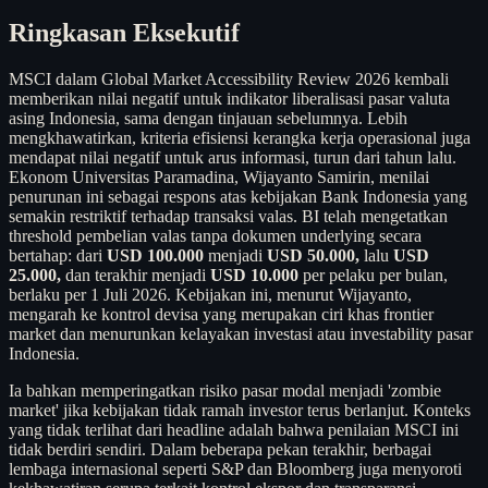
Ringkasan Eksekutif
MSCI dalam Global Market Accessibility Review 2026 kembali
memberikan nilai negatif untuk indikator liberalisasi pasar valuta
asing Indonesia, sama dengan tinjauan sebelumnya. Lebih
mengkhawatirkan, kriteria efisiensi kerangka kerja operasional juga
mendapat nilai negatif untuk arus informasi, turun dari tahun lalu.
Ekonom Universitas Paramadina, Wijayanto Samirin, menilai
penurunan ini sebagai respons atas kebijakan Bank Indonesia yang
semakin restriktif terhadap transaksi valas. BI telah mengetatkan
threshold pembelian valas tanpa dokumen underlying secara
bertahap: dari
USD 100.000
menjadi
USD 50.000,
lalu
USD
25.000,
dan terakhir menjadi
USD 10.000
per pelaku per bulan,
berlaku per 1 Juli 2026. Kebijakan ini, menurut Wijayanto,
mengarah ke kontrol devisa yang merupakan ciri khas frontier
market dan menurunkan kelayakan investasi atau investability pasar
Indonesia.
Ia bahkan memperingatkan risiko pasar modal menjadi 'zombie
market' jika kebijakan tidak ramah investor terus berlanjut. Konteks
yang tidak terlihat dari headline adalah bahwa penilaian MSCI ini
tidak berdiri sendiri. Dalam beberapa pekan terakhir, berbagai
lembaga internasional seperti S&P dan Bloomberg juga menyoroti