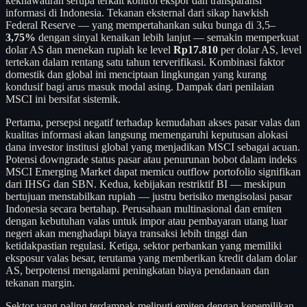
kekhawatiran serupa terkait kontrol ekspor dan transparansi
informasi di Indonesia. Tekanan eksternal dari sikap hawkish
Federal Reserve — yang mempertahankan suku bunga di 3,5–
3,75%
dengan sinyal kenaikan lebih lanjut — semakin memperkuat
dolar AS dan menekan rupiah ke level
Rp17.810
per dolar AS, level
tertekan dalam rentang satu tahun terverifikasi. Kombinasi faktor
domestik dan global ini menciptaan lingkungan yang kurang
kondusif bagi arus masuk modal asing. Dampak dari penilaian
MSCI ini bersifat sistemik.
Pertama, persepsi negatif terhadap kemudahan akses pasar valas dan
kualitas informasi akan langsung memengaruhi keputusan alokasi
dana investor institusi global yang menjadikan MSCI sebagai acuan.
Potensi downgrade status pasar atau penurunan bobot dalam indeks
MSCI Emerging Market dapat memicu outflow portofolio signifikan
dari IHSG dan SBN. Kedua, kebijakan restriktif BI — meskipun
bertujuan menstabilkan rupiah — justru berisiko mengisolasi pasar
Indonesia secara bertahap. Perusahaan multinasional dan emiten
dengan kebutuhan valas untuk impor atau pembayaran utang luar
negeri akan menghadapi biaya transaksi lebih tinggi dan
ketidakpastian regulasi. Ketiga, sektor perbankan yang memiliki
eksposur valas besar, terutama yang memberikan kredit dalam dolar
AS, berpotensi mengalami peningkatan biaya pendanaan dan
tekanan margin.
Sektor yang paling terdampak meliputi emiten dengan kepemilikan