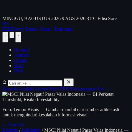
MINGGU, 9 AGUSTUS 2026
9 AGS 2026
31°C
Edisi Sore
Pro
FEED
berry
Bisnis · Pasar · Indonesia
Beranda
Analisis
Emiten
Brief
PRO
Beranda
Analisis
Emiten
Brief
PRO
Berlangganan Pro →
Foto: Tempo Bisnis — Gambar diambil dari sumber artikel asli
untuk menghindari kesalahan informasi visual.
← Kembali
Beranda
/
Kebijakan
/
MSCI Nilai Negatif Pasar Valas Indonesia —