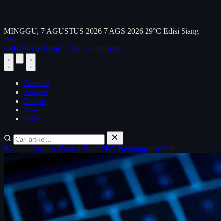
MINGGU, 7 AGUSTUS 2026
7 AGS 2026
29°C
Edisi Siang
Pro
FEED
berry
Bisnis · Pasar · Indonesia
Beranda
Analisis
Emiten
Brief
PRO
Beranda
Analisis
Emiten
Brief
PRO
Berlangganan Pro →