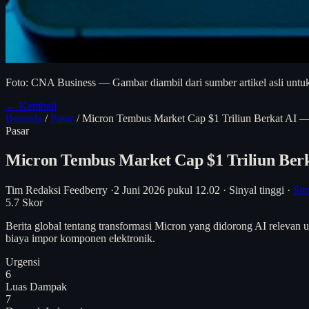
Foto: CNA Business — Gambar diambil dari sumber artikel asli untuk
← Kembali
Beranda
/
Pasar
/
Micron Tembus Market Cap $1 Triliun Berkat AI — 
Pasar
Micron Tembus Market Cap $1 Triliun Berka
Tim Redaksi Feedberry
·
2 Juni 2026 pukul 12.02
·
Sinyal tinggi
·
Sum
5.7
Skor
Berita global tentang transformasi Micron yang didorong AI relevan 
biaya impor komponen elektronik.
Urgensi
6
Luas Dampak
7