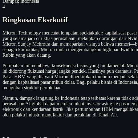
Dampak Indonesia
4
Ringkasan Eksekutif
Micron Technology mencatat lompatan spektakuler: kapitalisasi pasar
yang selama jadi ciri khas perusahaan, melainkan dorongan dari Nv
Micron Sanjay Mehrotra dan memaparkan visinya bahwa memori—bukan
sebagai komoditas, Micron mulai mengembangkan high bandwidth memo
Rubin yang akan datang.
Perubahan ini membawa konsekuensi bisnis yang fundamental: Micron 
ini didorong fluktuasi harga jangka pendek. Hasilnya pun dramatis.
Pasar HBM yang dilayani Micron diperkirakan tumbuh menjadi sekit
dengan kapitalisasi pasar triliun dolar. Bagi pelaku bisnis di Indon
mengubah struktur permintaan.
Namun, dampak langsung ke Indonesia tetap terbatas karena tidak ada
perusahaan AI global dapat memicu minat investor asing ke pasar eme
elektronik dan kendaraan listrik. Jika pertumbuhan HBM mengalihkan 
oleh pelaku industri manufaktur dan perakitan di Tanah Air.