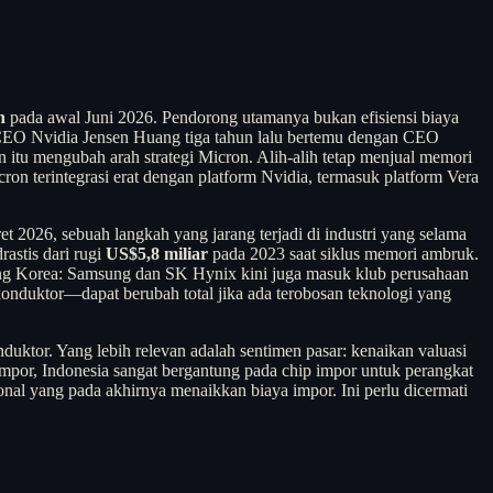
n
pada awal Juni 2026. Pendorong utamanya bukan efisiensi biaya
. CEO Nvidia Jensen Huang tiga tahun lalu bertemu dengan CEO
u mengubah arah strategi Micron. Alih-alih tetap menjual memori
 terintegrasi erat dengan platform Nvidia, termasuk platform Vera
2026, sebuah langkah yang jarang terjadi di industri yang selama
drastis dari rugi
US$5,8 miliar
pada 2023 saat siklus memori ambruk.
ng Korea: Samsung dan SK Hynix kini juga masuk klub perusahaan
ikonduktor—dapat berubah total jika ada terobosan teknologi yang
uktor. Yang lebih relevan adalah sentimen pasar: kenaikan valuasi
impor, Indonesia sangat bergantung pada chip impor untuk perangkat
onal yang pada akhirnya menaikkan biaya impor. Ini perlu dicermati