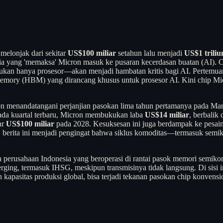
 melonjak dari sekitar
US$100 miliar
setahun lalu menjadi
US$1 triliu
idia yang 'memaksa' Micron masuk ke pusaran kecerdasan buatan (AI)
 hanya prosesor—akan menjadi hambatan kritis bagi AI. Pertemuan it
ry (HBM) yang dirancang khusus untuk prosesor AI. Kini chip Micron
menandatangani perjanjian pasokan lima tahun pertamanya pada Maret 
 Pada kuartal terbaru, Micron membukukan laba
US$14 miliar
, berbalik 
ar
US$100 miliar
pada 2028. Kesuksesan ini juga berdampak ke pesai
esia, berita ini menjadi pengingat bahwa siklus komoditas—termasuk sem
 perusahaan Indonesia yang beroperasi di rantai pasok memori semikond
rging, termasuk IHSG, meskipun transmisinya tidak langsung. Di sisi 
kapasitas produksi global, bisa terjadi tekanan pasokan chip konvensi