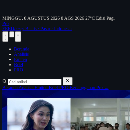
MINGGU, 8 AGUSTUS 2026
8 AGS 2026
27°C
Edisi Pagi
Pro
FEED
berry
Bisnis · Pasar · Indonesia
Beranda
Analisis
Emiten
Brief
PRO
Beranda
Analisis
Emiten
Brief
PRO
Berlangganan Pro →