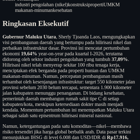
industri pengolahan (nikel)
konstruksi
properti
UMKM
makanan-minuman
kesehatan
Ringkasan Eksekutif
Gubernur Maluku Utara
, Sherly Tjoanda Laos, mengungkapkan
visi pembangunan daerah yang bertumpu pada hilirisasi nikel dan
perbaikan infrastruktur dasar. Provinsi ini mencatat pertumbuhan
ekonomi
19,64%
year-on-year pada kuartal I-2026, terutama
didorong oleh sektor industri pengolahan yang tumbuh
37,09%
.
Hilirisasi nikel telah menyerap sekitar 100 ribu tenaga kerja,
menciptakan efek berganda pada properti hunian dan UMKM
makanan-minuman. Namun, percepatan pembangunan masih
terhambat oleh kesenjangan infrastruktur: target 550 kilometer jalan
provinsi sebelum 2030 belum tercapai, sementara 1.900 kilometer
jalan kabupaten menunggu penanganan. Di bidang kesehatan,
pemerintah daerah membangun rumah sakit tipe C di setiap
kabupaten/kota, meskipun ketersediaan dokter masih menjadi
kendala. Momentum pertumbuhan ini menempatkan Maluku Utara
sebagai salah satu episentrum hilirisasi mineral nasional.
Namun, ketergantungan pada satu komoditas—nikel—membawa
risiko tersendiri jika harga global berbalik arah. Data pasar terkini
menunjukkan IHSG di level 6.008 dan USD/IDR di
Rp17.916,