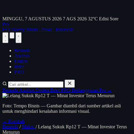
MINGGU, 7 AGUSTUS 2026
7 AGS 2026
32°C
Edisi Sore
Pro
FEED
berry
Bisnis · Pasar · Indonesia
Beranda
Analisis
Emiten
Brief
PRO
Beranda
Analisis
Emiten
Brief
PRO
Berlangganan Pro →
Foto: Tempo Bisnis — Gambar diambil dari sumber artikel asli
untuk menghindari kesalahan informasi visual.
← Kembali
Beranda
/
Makro
/
Lelang Sukuk Rp12 T — Minat Investor Terus
Menurun