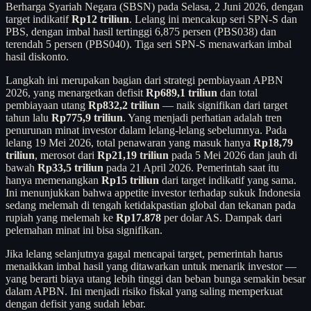
Berharga Syariah Negara (SBSN) pada Selasa, 2 Juni 2026, dengan
target indikatif
Rp12 triliun
. Lelang ini mencakup seri SPN-S dan
PBS, dengan imbal hasil tertinggi 6,875 persen (PBS038) dan
terendah 5 persen (PBS040). Tiga seri SPN-S menawarkan imbal
hasil diskonto.
Langkah ini merupakan bagian dari strategi pembiayaan APBN
2026, yang menargetkan defisit
Rp689,1 triliun
dan total
pembiayaan utang
Rp832,2 triliun
— naik signifikan dari target
tahun lalu
Rp775,9 triliun
. Yang menjadi perhatian adalah tren
penurunan minat investor dalam lelang-lelang sebelumnya. Pada
lelang 19 Mei 2026, total penawaran yang masuk hanya
Rp18,79
triliun
, merosot dari
Rp21,19 triliun
pada 5 Mei 2026 dan jauh di
bawah
Rp33,5 triliun
pada 21 April 2026. Pemerintah saat itu
hanya memenangkan
Rp15 triliun
dari target indikatif yang sama.
Ini menunjukkan bahwa appetite investor terhadap sukuk Indonesia
sedang melemah di tengah ketidakpastian global dan tekanan pada
rupiah yang melemah ke
Rp17.878
per dolar AS. Dampak dari
pelemahan minat ini bisa signifikan.
Jika lelang selanjutnya gagal mencapai target, pemerintah harus
menaikkan imbal hasil yang ditawarkan untuk menarik investor —
yang berarti biaya utang lebih tinggi dan beban bunga semakin besar
dalam APBN. Ini menjadi risiko fiskal yang saling memperkuat
dengan defisit yang sudah lebar.