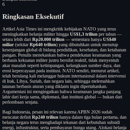
6
Ringkasan Eksekutif
Artikel Asia Times ini mengkritik kebijakan NATO yang terus
meningkatkan belanja militer hingga
US$1,3 triliun
per tahun —
setara lebih dari
Rp20.000 triliun
— sementara hanya
US$40
miliar
(sekitar
Rp640 triliun
) yang dibutuhkan untuk menutup
kesenjangan global di bidang pendidikan, kesehatan, dan ketahanan
pangan. Penulis menekankan bahwa pendekatan keamanan yang
berbasis kekuatan militer justru bersifat reaktif, tidak menyentuh
akar masalah seperti ketimpangan, kelangkaan sumber daya, dan
erosi kepercayaan pada institusi. NATO sendiri, menurut artikel,
telah berulang kali melanggar hukum internasional dalam intervensi
di Irak, Libya, Suriah, dan negara lain, sehingga melemahkan
tatanan berbasis aturan yang diklaim ingin dipertahankan.
Argumentasi ini mengingatkan bahwa keamanan jangka panjang
lahir dari kerja sama, diplomasi, dan institusi global — bukan dari
perlombaan senjata.
Bagi Indonesia, pesan ini relevan karena APBN 2026 sudah
mencatat defisit
Rp240 triliun
hanya dalam tiga bulan pertama, dan
belanja negara terus menghadapi tekanan dari kebutuhan subsidi
energi, infrastruktur, serta pembayaran bunga utang. Alokasi belanja