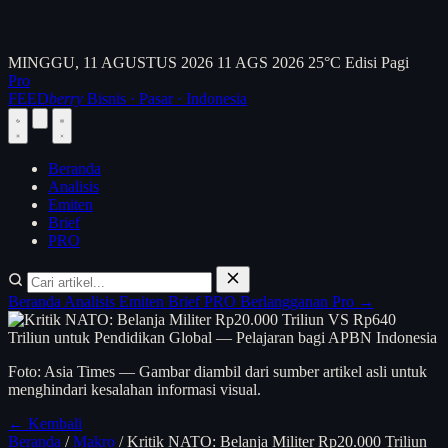
MINGGU, 11 AGUSTUS 2026
11 AGS 2026
25°C
Edisi Pagi
Pro
FEED
berry
Bisnis · Pasar · Indonesia
Beranda
Analisis
Emiten
Brief
PRO
Beranda
Analisis
Emiten
Brief
PRO
Berlangganan Pro →
Foto: Asia Times — Gambar diambil dari sumber artikel asli untuk
menghindari kesalahan informasi visual.
← Kembali
Beranda
/
Makro
/
Kritik NATO: Belanja Militer Rp20.000 Triliun