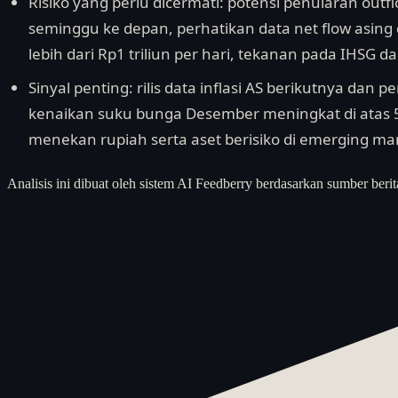
Risiko yang perlu dicermati: potensi penularan outf
seminggu ke depan, perhatikan data net flow asing di 
lebih dari Rp1 triliun per hari, tekanan pada IHSG d
Sinyal penting: rilis data inflasi AS berikutnya dan 
kenaikan suku bunga Desember meningkat di atas 5
menekan rupiah serta aset berisiko di emerging ma
Analisis ini dibuat oleh sistem AI Feedberry berdasarkan sumber berit