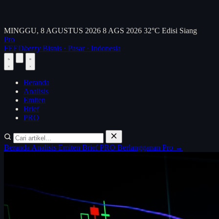
MINGGU, 8 AGUSTUS 2026
8 AGS 2026
32°C
Edisi Siang
Pro
FEED
berry
Bisnis · Pasar · Indonesia
Beranda
Analisis
Emiten
Brief
PRO
Beranda
Analisis
Emiten
Brief
PRO
Berlangganan Pro →