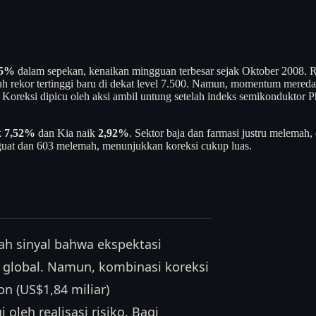
,5%
dalam sepekan, kenaikan mingguan terbesar sejak Oktober 2008. Reli
uh rekor tertinggi baru di dekat level 7.500. Namun, momentum mered
. Koreksi dipicu oleh aksi ambil untung setelah indeks semikonduktor P
k
7,52%
dan Kia naik
2,92%
. Sektor baja dan farmasi justru melem
guat dan 603 melemah, menunjukkan koreksi cukup luas.
lah sinyal bahwa ekspektasi
 global. Namun, kombinasi koreksi
won (US$1,84 miliar)
leh realisasi risiko. Bagi