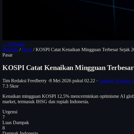
← Kembali
Beranda
/
Pasar
/
KOSPI Catat Kenaikan Mingguan Terbesar Sejak 2
Pasar
KOSPI Catat Kenaikan Mingguan Terbesar S
Tim Redaksi Feedberry
·
8 Mei 2026 pukul 02.22
·
Sumber: Kontan 
7.3
Skor
Kenaikan mingguan KOSPI 12,5% mencerminkan optimisme AI global, 
market, termasuk IHSG dan rupiah Indonesia.
Urgensi
7
Luas Dampak
8
Dampak Indonesia