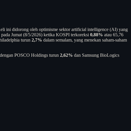
 ini didorong oleh optimisme sektor artificial intelligence (AI) yang
a pada Jumat (8/5/2026) ketika KOSPI terkoreksi
0,88%
atau 65,76
hiladelphia turun
2,7%
dalam semalam, yang menekan saham-saham
ah, dengan POSCO Holdings turun
2,62%
dan Samsung BioLogics