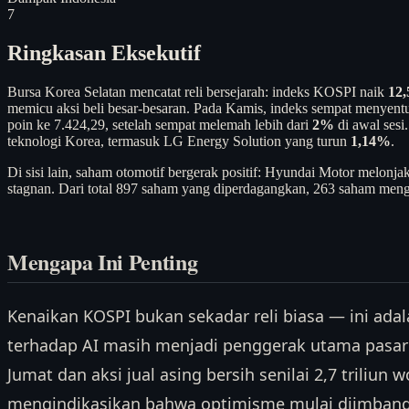
7
Ringkasan Eksekutif
Bursa Korea Selatan mencatat reli bersejarah: indeks KOSPI naik
12
memicu aksi beli besar-besaran. Pada Kamis, indeks sempat menyent
poin ke 7.424,29, setelah sempat melemah lebih dari
2%
di awal sesi
teknologi Korea, termasuk LG Energy Solution yang turun
1,14%
.
Di sisi lain, saham otomotif bergerak positif: Hyundai Motor melonja
stagnan. Dari total 897 saham yang diperdagangkan, 263 saham men
Mengapa Ini Penting
Kenaikan KOSPI bukan sekadar reli biasa — ini ada
terhadap AI masih menjadi penggerak utama pasar
Jumat dan aksi jual asing bersih senilai 2,7 triliun 
mengindikasikan bahwa optimisme mulai diimbangi o