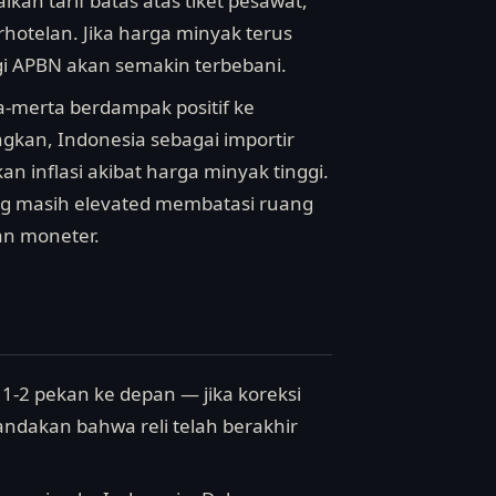
an tarif batas atas tiket pesawat,
hotelan. Jika harga minyak terus
gi APBN akan semakin terbebani.
a-merta berdampak positif ke
ngkan, Indonesia sebagai importir
n inflasi akibat harga minyak tinggi.
ng masih elevated membatasi ruang
an moneter.
1-2 pekan ke depan — jika koreksi
andakan bahwa reli telah berakhir