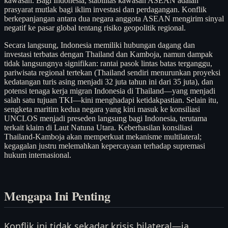
kawasan. Bagi Indonesia, stabilitas kawasan ASEAN adalah
prasyarat mutlak bagi iklim investasi dan perdagangan. Konflik
berkepanjangan antara dua negara anggota ASEAN mengirim sinyal
negatif ke pasar global tentang risiko geopolitik regional.
Secara langsung, Indonesia memiliki hubungan dagang dan
investasi terbatas dengan Thailand dan Kamboja, namun dampak
tidak langsungnya signifikan: rantai pasok lintas batas terganggu,
pariwisata regional tertekan (Thailand sendiri menurunkan proyeksi
kedatangan turis asing menjadi 32 juta tahun ini dari 35 juta), dan
potensi tenaga kerja migran Indonesia di Thailand—yang menjadi
salah satu tujuan TKI—kini menghadapi ketidakpastian. Selain itu,
sengketa maritim kedua negara yang kini masuk ke konsiliasi
UNCLOS menjadi preseden langsung bagi Indonesia, terutama
terkait klaim di Laut Natuna Utara. Keberhasilan konsiliasi
Thailand-Kamboja akan memperkuat mekanisme multilateral;
kegagalan justru melemahkan kepercayaan terhadap supremasi
hukum internasional.
Mengapa Ini Penting
Konflik ini tidak sekadar krisis bilateral—ia