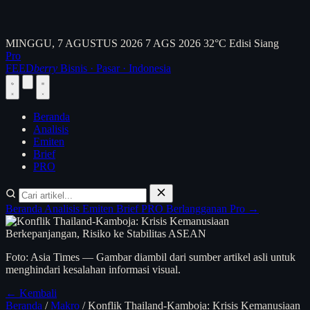
MINGGU, 7 AGUSTUS 2026
7 AGS 2026
32°C
Edisi Siang
Pro
FEED
berry
Bisnis · Pasar · Indonesia
Beranda
Analisis
Emiten
Brief
PRO
Beranda
Analisis
Emiten
Brief
PRO
Berlangganan Pro →
Foto: Asia Times — Gambar diambil dari sumber artikel asli untuk
menghindari kesalahan informasi visual.
← Kembali
Beranda
/
Makro
/
Konflik Thailand-Kamboja: Krisis Kemanusiaan