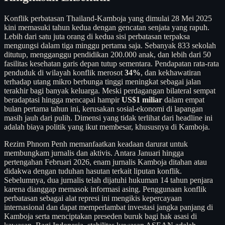
Konflik perbatasan Thailand-Kamboja yang dimulai 28 Mei 2025
kini memasuki tahun kedua dengan gencatan senjata yang rapuh.
Lebih dari satu juta orang di kedua sisi perbatasan terpaksa
mengungsi dalam tiga minggu pertama saja. Sebanyak 833 sekolah
ditutup, mengganggu pendidikan 200.000 anak, dan lebih dari 50
fasilitas kesehatan garis depan tutup sementara. Pendapatan rata-rata
penduduk di wilayah konflik merosot
34%
, dan kekhawatiran
terhadap utang mikro berbunga tinggi meningkat sebagai jalan
terakhir bagi banyak keluarga. Meski perdagangan bilateral sempat
beradaptasi hingga mencapai hampir
US$1 miliar
dalam empat
bulan pertama tahun ini, kerusakan sosial-ekonomi di lapangan
masih jauh dari pulih. Dimensi yang tidak terlihat dari headline ini
adalah biaya politik yang ikut membesar, khususnya di Kamboja.
Rezim Phnom Penh memanfaatkan keadaan darurat untuk
membungkam jurnalis dan aktivis. Antara Januari hingga
pertengahan Februari 2026, enam jurnalis Kamboja ditahan atau
didakwa dengan tuduhan hasutan terkait liputan konflik.
Sebelumnya, dua jurnalis telah dijatuhi hukuman 14 tahun penjara
karena dianggap memasok informasi asing. Penggunaan konflik
perbatasan sebagai alat represi ini mengikis kepercayaan
internasional dan dapat memperlambat investasi jangka panjang di
Kamboja serta menciptakan preseden buruk bagi hak asasi di