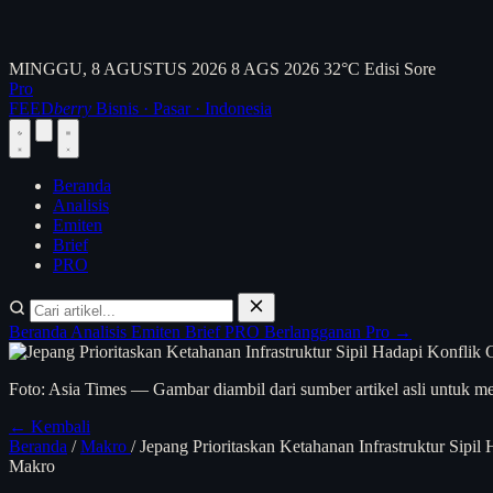
MINGGU, 8 AGUSTUS 2026
8 AGS 2026
32°C
Edisi Sore
Pro
FEED
berry
Bisnis · Pasar · Indonesia
Beranda
Analisis
Emiten
Brief
PRO
Beranda
Analisis
Emiten
Brief
PRO
Berlangganan Pro →
Foto: Asia Times — Gambar diambil dari sumber artikel asli untuk me
← Kembali
Beranda
/
Makro
/
Jepang Prioritaskan Ketahanan Infrastruktur Sipi
Makro