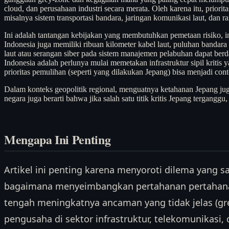
cloud, dan perusahaan industri secara merata. Oleh karena itu, prior
misalnya sistem transportasi bandara, jaringan komunikasi laut, dan ran
Ini adalah tantangan kebijakan yang membutuhkan pemetaan risiko, inve
Indonesia juga memiliki ribuan kilometer kabel laut, puluhan banda
laut atau serangan siber pada sistem manajemen pelabuhan dapat ber
Indonesia adalah perlunya mulai memetakan infrastruktur sipil kriti
prioritas pemulihan (seperti yang dilakukan Jepang) bisa menjadi con
Dalam konteks geopolitik regional, menguatnya ketahanan Jepang juga 
negara juga berarti bahwa jika salah satu titik kritis Jepang tergan
Mengapa Ini Penting
Artikel ini penting karena menyoroti dilema yang 
bagaimana menyeimbangkan pertahanan pertahan
tengah meningkatnya ancaman yang tidak jelas (gre
pengusaha di sektor infrastruktur, telekomunikasi, d