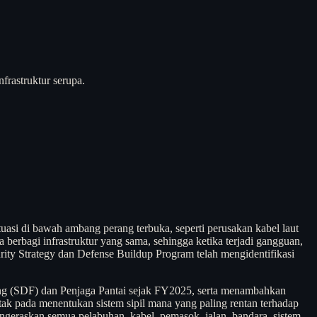
frastruktur serupa.
uasi di bawah ambang perang terbuka, seperti perusakan kabel laut
 berbagi infrastruktur yang sama, sehingga ketika terjadi gangguan,
ity Strategy dan Defense Buildup Program telah mengidentifikasi
ang (SDF) dan Penjaga Pantai sejak FY2025, serta menambahkan
ak pada menentukan sistem sipil mana yang paling rentan terhadap
geraskan semua pelabuhan, kabel, pemasok, jalan, bandara, sistem