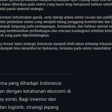
itas harus diberikan pada sistem yang harus tetap beroperasi bahkan s
tai pasok material strategis.
stasi infrastruktur ganda, serta sinergi antara sektor swasta dan publ
ra dan pelabuhan utama yang menjadi tulang punggung konektivitas dan
dampak langsung pada perdagangan, komunikasi, dan bahkan operasi mi
s yang membutuhkan perlindungan dan rencana kontingensi sebelum krisi
toh yang patut dipertimbangkan.
berarti mitra strategis Indonesia menjadi lebih tahan terhadap tekanan
ggu, dampak bisa merambat ke Indonesia, terutama pada sektor manufakt
sama yang dihadapi Indonesia:
an dengan ketahanan ekonomi di
y-zone). Bagi investor dan
an logistik, strategi Jepang