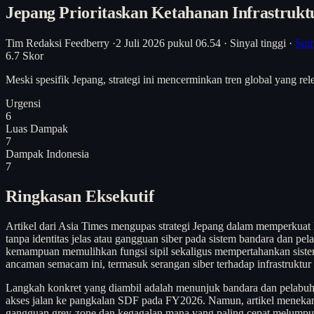
Jepang Prioritaskan Ketahanan Infrastrukt
Tim Redaksi Feedberry
·
2 Juli 2026 pukul 06.54
·
Sinyal tinggi
·
Sum
6.7
Skor
Meski spesifik Jepang, strategi ini mencerminkan tren global yang re
Urgensi
6
Luas Dampak
7
Dampak Indonesia
7
Ringkasan Eksekutif
Artikel dari Asia Times mengupas strategi Jepang dalam memperkuat k
tanpa identitas jelas atau gangguan siber pada sistem bandara dan pe
kemampuan memulihkan fungsi sipil sekaligus mempertahankan sistem 
ancaman semacam ini, termasuk serangan siber terhadap infrastruktur s
Langkah konkret yang diambil adalah menunjuk bandara dan pelabuh
akses jalan ke pangkalan SDF pada FY2026. Namun, artikel menekank
gangguan grey-zone dan kegagalan mana yang paling cepat melumpuhk