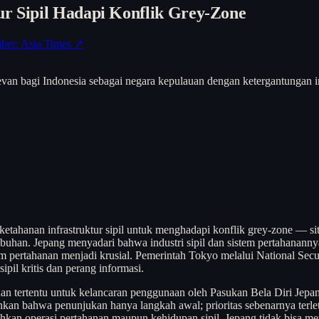
ur Sipil Hadapi Konflik Grey-Zone
ber: Asia Times ↗
levan bagi Indonesia sebagai negara kepulauan dengan ketergantungan in
etahanan infrastruktur sipil untuk menghadapi konflik grey-zone — sit
labuhan. Jepang menyadari bahwa industri sipil dan sistem pertahanannya
pertahanan menjadi krusial. Pemerintah Tokyo melalui National Secur
ipil kritis dan perang informasi.
an tertentu untuk kelancaran penggunaan oleh Pasukan Bela Diri Jep
an bahwa penunjukan hanya langkah awal; prioritas sebenarnya terlet
an operasi pertahanan maupun kehidupan sipil. Jepang tidak bisa men