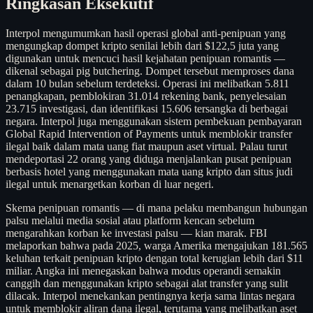
Ringkasan Eksekutif
Interpol mengumumkan hasil operasi global anti-penipuan yang
mengungkap dompet kripto senilai lebih dari $122,5 juta yang
digunakan untuk mencuci hasil kejahatan penipuan romantis —
dikenal sebagai pig butchering. Dompet tersebut memproses dana
dalam 10 bulan sebelum terdeteksi. Operasi ini melibatkan 5.811
penangkapan, pemblokiran 31.014 rekening bank, penyelesaian
23.715 investigasi, dan identifikasi 15.606 tersangka di berbagai
negara. Interpol juga menggunakan sistem pembekuan pembayaran
Global Rapid Intervention of Payments untuk memblokir transfer
ilegal baik dalam mata uang fiat maupun aset virtual. Palau turut
mendeportasi 22 orang yang diduga menjalankan pusat penipuan
berbasis hotel yang menggunakan mata uang kripto dan situs judi
ilegal untuk menargetkan korban di luar negeri.
Skema penipuan romantis — di mana pelaku membangun hubungan
palsu melalui media sosial atau platform kencan sebelum
mengarahkan korban ke investasi palsu — kian marak. FBI
melaporkan bahwa pada 2025, warga Amerika mengajukan 181.565
keluhan terkait penipuan kripto dengan total kerugian lebih dari $11
miliar. Angka ini menegaskan bahwa modus operandi semakin
canggih dan menggunakan kripto sebagai alat transfer yang sulit
dilacak. Interpol menekankan pentingnya kerja sama lintas negara
untuk memblokir aliran dana ilegal, terutama yang melibatkan aset