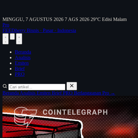
MINGGU, 7 AGUSTUS 2026
7 AGS 2026
29°C
Edisi Malam
Pro
FEED
berry
Bisnis · Pasar · Indonesia
Beranda
Analisis
Emiten
Brief
PRO
Beranda
Analisis
Emiten
Brief
PRO
Berlangganan Pro →